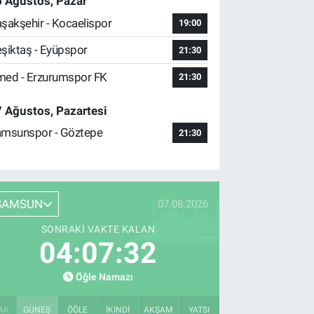
 Ağustos, Pazar
şakşehir - Kocaelispor
19:00
şiktaş - Eyüpspor
21:30
ed - Erzurumspor FK
21:30
 Ağustos, Pazartesi
msunspor - Göztepe
21:30
SAMSUN
07.08.2026
SONRAKI VAKTE KALAN
04:07:31
Öğle Namazı
AK
GÜNEŞ
ÖĞLE
İKINDI
AKŞAM
YATSI