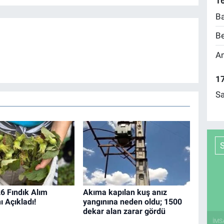
16
Ba
Be
Am
17
Sa
 Fındık Alım
Akıma kapılan kuş anız
nı Açıkladı!
yangınına neden oldu; 1500
dekar alan zarar gördü
İMS