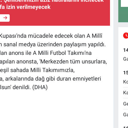
ufa izin verilmeyecek
e
Kupası'nda mücadele edecek olan A Millî
n sanal medya üzerinden paylaşım yapıldı.
1
lan anons ile A Milli Futbol Takımı'na
Ga
. Yapılan anonsta, 'Merkezden tüm unsurlara,
eşil sahada Milli Takımımızla,
1
, arkalarında dağ gibi duran emniyetleri
Ko
lsun' denildi. (DHA)
Ka
Ge
Ga