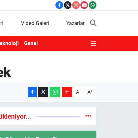
ri
Video Galeri
Yazarlar
eknoloji
Genel
ek
-
+
A
A
ükleniyor...