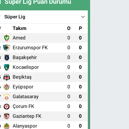
Süper Lig Puan Durumu
Süper Lig
#
Takım
O
P
Amed
0
0
1
Erzurumspor FK
0
0
2
Başakşehir
0
0
3
Kocaelispor
0
0
4
Beşiktaş
0
0
5
Eyüpspor
0
0
6
Galatasaray
0
0
7
Çorum FK
0
0
8
Gaziantep FK
0
0
9
Alanyaspor
0
0
0