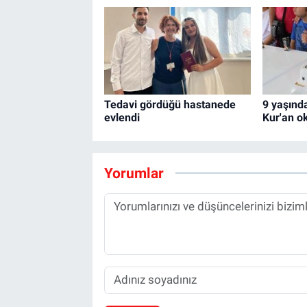
Tedavi gördüğü hastanede
9 yaşında
evlendi
Kur'an o
Yorumlar