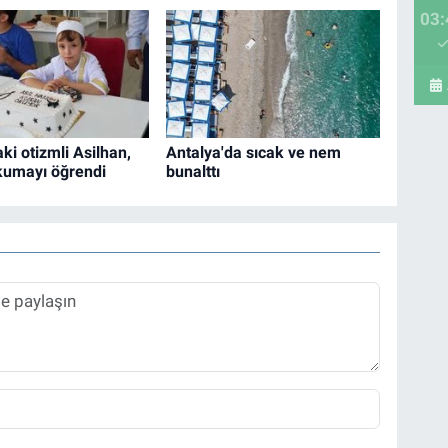
03:
ki otizmli Asilhan,
Antalya'da sıcak ve nem
kumayı öğrendi
bunalttı