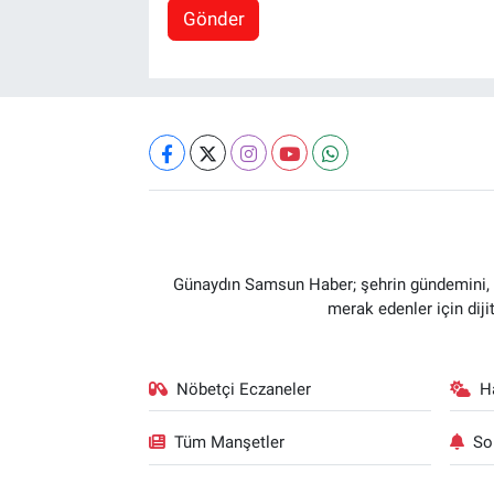
Gönder
Günaydın Samsun Haber; şehrin gündemini, so
merak edenler için dij
Nöbetçi Eczaneler
H
Tüm Manşetler
So