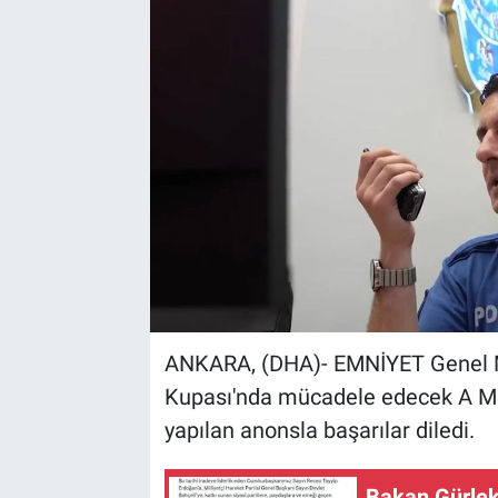
Kültür Sanat
Bilim ve Teknoloji
Genel
ANKARA, (DHA)- EMNİYET Genel M
Kupası'nda mücadele edecek A Mill
yapılan anonsla başarılar diledi.
Bakan Gürlek: