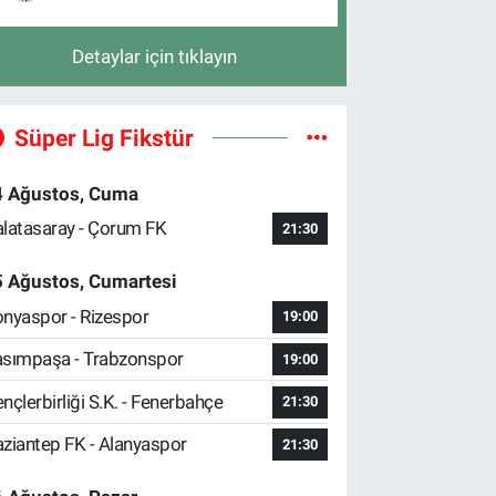
Detaylar için tıklayın
Süper Lig Fikstür
4 Ağustos, Cuma
latasaray - Çorum FK
21:30
5 Ağustos, Cumartesi
nyaspor - Rizespor
19:00
sımpaşa - Trabzonspor
19:00
nçlerbirliği S.K. - Fenerbahçe
21:30
ziantep FK - Alanyaspor
21:30