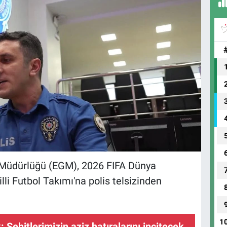
üdürlüğü (EGM), 2026 FIFA Dünya
i Futbol Takımı'na polis telsizinden
1
 Şehitlerimizin aziz hatıralarını incitecek