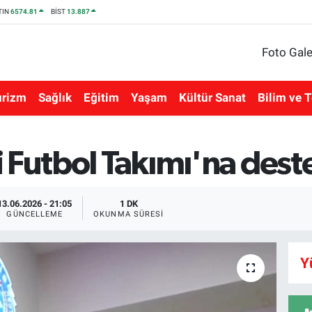
TIN
6574.81
BİST
13.887
Foto Gale
urizm
Sağlık
Eğitim
Yaşam
Kültür Sanat
Bilim ve T
 Futbol Takımı'na dest
13.06.2026 - 21:05
1 DK
GÜNCELLEME
OKUNMA SÜRESI
Y