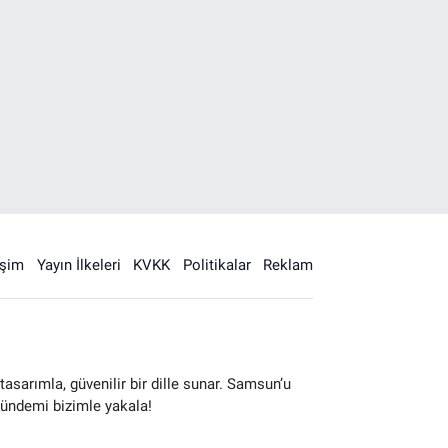
işim
Yayın İlkeleri
KVKK
Politikalar
Reklam
sarımla, güvenilir bir dille sunar. Samsun’u
gündemi bizimle yakala!