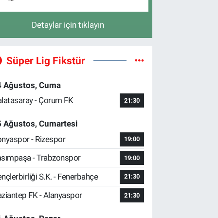
Detaylar için tıklayın
Süper Lig Fikstür
4 Ağustos, Cuma
latasaray - Çorum FK
21:30
5 Ağustos, Cumartesi
nyaspor - Rizespor
19:00
sımpaşa - Trabzonspor
19:00
nçlerbirliği S.K. - Fenerbahçe
21:30
ziantep FK - Alanyaspor
21:30