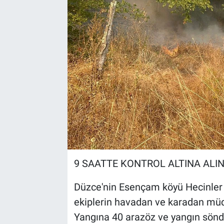
Kültür Sanat
Bilim ve Teknoloji
Genel
9 SAATTE KONTROL ALTINA ALIN
Düzce'nin Esençam köyü Hecinler
ekiplerin havadan ve karadan müdah
Yangına 40 arazöz ve yangın sönd