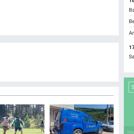
16
Ba
Be
Am
17
Sa
İMS