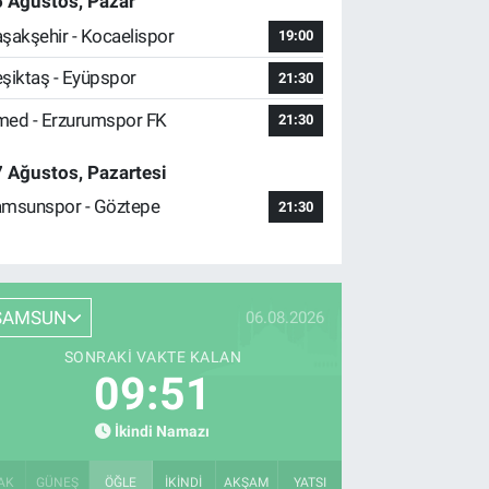
 Ağustos, Pazar
şakşehir - Kocaelispor
19:00
şiktaş - Eyüpspor
21:30
ed - Erzurumspor FK
21:30
 Ağustos, Pazartesi
msunspor - Göztepe
21:30
SAMSUN
06.08.2026
SONRAKI VAKTE KALAN
09:50
İkindi Namazı
AK
GÜNEŞ
ÖĞLE
İKINDI
AKŞAM
YATSI