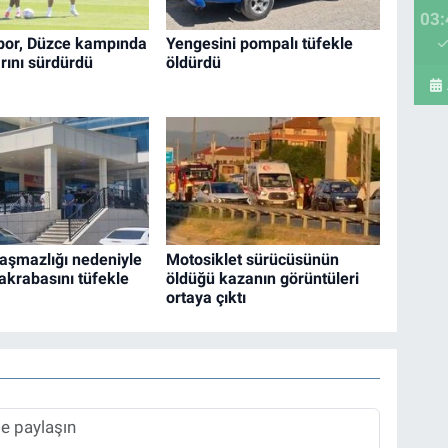
03:
por, Düzce kampında
Yengesini pompalı tüfekle
arını sürdürdü
öldürdü
laşmazlığı nedeniyle
Motosiklet sürücüsünün
ı akrabasını tüfekle
öldüğü kazanın görüntüleri
ortaya çıktı