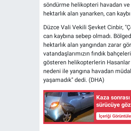
söndürme helikopteri havadan ve 
hektarlık alan yanarken, can kayb
Düzce Vali Vekili Şevket Cinbir, "
can kaybına sebep olmadı. Bölg
hektarlık alan yangından zarar g
vatandaşlarımızın fındık bahçeler
gösteren helikopterlerin Hasanlar 
nedeni ile yangına havadan müdah
yaşamadık" dedi. (DHA)
Kaza sonrası 
sürücüye göz
İçeriği Görüntül