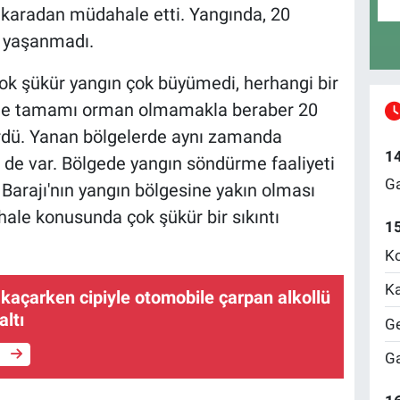
karadan müdahale etti. Yangında, 20
ı yaşanmadı.
Çok şükür yangın çok büyümedi, herhangi bir
ede tamamı orman olmamakla beraber 20
ördü. Yanan bölgelerde aynı zamanda
1
i de var. Bölgede yangın söndürme faaliyeti
Ga
Barajı'nın yangın bölgesine yakın olması
ale konusunda çok şükür bir sıkıntı
1
Ko
Ka
kaçarken cipiyle otomobile çarpan alkollü
altı
Ge
e
Ga