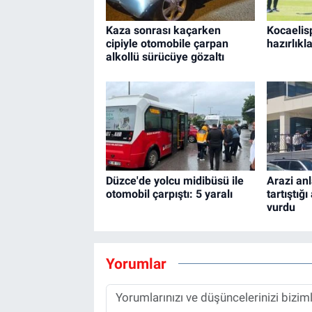
Kaza sonrası kaçarken
Kocaelis
cipiyle otomobile çarpan
hazırlıkl
alkollü sürücüye gözaltı
Düzce'de yolcu midibüsü ile
Arazi an
otomobil çarpıştı: 5 yaralı
tartıştığ
vurdu
Yorumlar