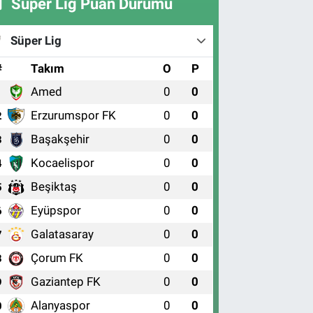
Süper Lig Puan Durumu
Süper Lig
#
Takım
O
P
Amed
0
0
1
Erzurumspor FK
0
0
2
Başakşehir
0
0
3
Kocaelispor
0
0
4
Beşiktaş
0
0
5
Eyüpspor
0
0
6
Galatasaray
0
0
7
Çorum FK
0
0
8
Gaziantep FK
0
0
9
Alanyaspor
0
0
0