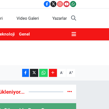
ri
Video Galeri
Yazarlar
eknoloji
Genel
-
+
A
A
ükleniyor...