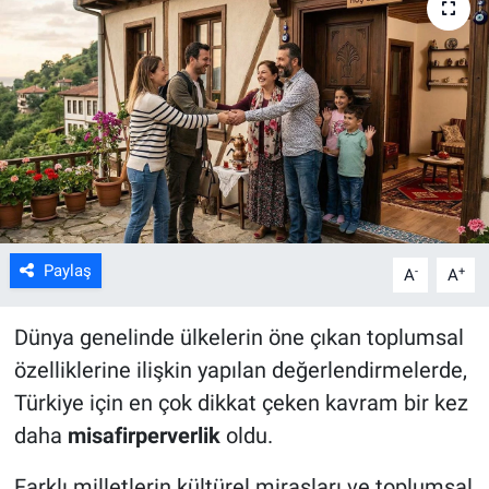
Kültür Sanat
Bilim ve Teknoloji
Genel
Paylaş
-
+
A
A
Dünya genelinde ülkelerin öne çıkan toplumsal
özelliklerine ilişkin yapılan değerlendirmelerde,
Türkiye için en çok dikkat çeken kavram bir kez
daha
misafirperverlik
oldu.
Farklı milletlerin kültürel mirasları ve toplumsal