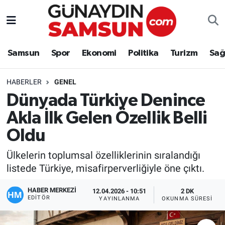
Samsun
Nöbetçi Eczaneler
Samsun
Spor
Ekonomi
Politika
Turizm
Sağ
Spor
Hava Durumu
HABERLER
GENEL
Ekonomi
Trafik Durumu
Dünyada Türkiye Denince
Akla İlk Gelen Özellik Belli
Politika
Süper Lig Puan Durumu ve Fikstür
Oldu
Turizm
Tüm Manşetler
Ülkelerin toplumsal özelliklerinin sıralandığı
Sağlık
Son Dakika Haberleri
listede Türkiye, misafirperverliğiyle öne çıktı.
HABER MERKEZİ
Eğitim
Haber Arşivi
12.04.2026 - 10:51
2 DK
EDITÖR
YAYINLANMA
OKUNMA SÜRESI
Yaşam