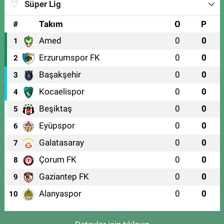
Süper Lig
#
Takım
O
P
Amed
0
0
1
Erzurumspor FK
0
0
2
Başakşehir
0
0
3
Kocaelispor
0
0
4
Beşiktaş
0
0
5
Eyüpspor
0
0
6
Galatasaray
0
0
7
Çorum FK
0
0
8
Gaziantep FK
0
0
9
Alanyaspor
0
0
10