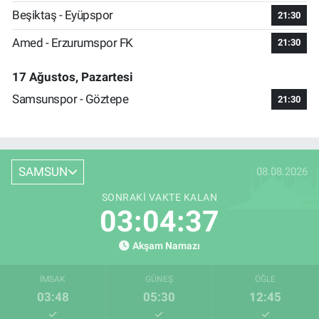
Beşiktaş - Eyüpspor
21:30
Amed - Erzurumspor FK
21:30
17 Ağustos, Pazartesi
Samsunspor - Göztepe
21:30
SAMSUN
08.08.2026
SONRAKI VAKTE KALAN
03:04:36
Akşam Namazı
İMSAK
GÜNEŞ
ÖĞLE
03:48
05:30
12:45