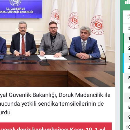
 Güvenlik Bakanlığı, Doruk Madencilik ile
ucunda yetkili sendika temsilcilerinin de
urdu.
1
 yaralı deniz kaplumbağası Kaan-19, 1 yıl