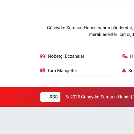
Günaydın Samsun Haber; şehrin gündemini, so
merak edenler için dij
Nöbetçi Eczaneler
H
Tüm Manşetler
So
RSS
© 2025 Günaydın Samsun Haber | T