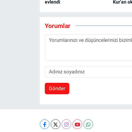
evlendi
Kur'an o
Yorumlar
Gönder