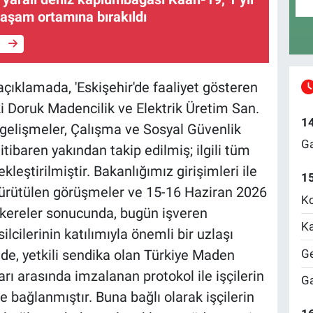
yaşam ortamına bırakıldı
e
açıklamada, 'Eskişehir'de faaliyet gösteren
i Doruk Madencilik ve Elektrik Üretim San.
1
n gelişmeler, Çalışma ve Sosyal Güvenlik
Ga
tibaren yakından takip edilmiş; ilgili tüm
kleştirilmiştir. Bakanlığımız girişimleri ile
1
a yürütülen görüşmeler ve 15-16 Haziran 2026
Ko
akereler sonucunda, bugün işveren
Ka
ilcilerinin katılımıyla önemli bir uzlaşı
Ge
de, yetkili sendika olan Türkiye Maden
ları arasında imzalanan protokol ile işçilerin
Ga
 bağlanmıştır. Buna bağlı olarak işçilerin