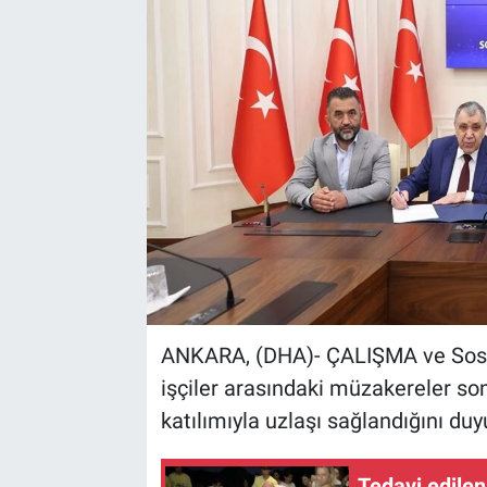
Kültür Sanat
Bilim ve Teknoloji
Genel
ANKARA, (DHA)- ÇALIŞMA ve Sosyal
işçiler arasındaki müzakereler son
katılımıyla uzlaşı sağlandığını duy
Tedavi edilen