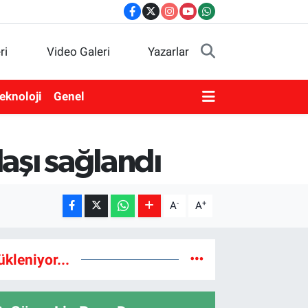
ri
Video Galeri
Yazarlar
eknoloji
Genel
laşı sağlandı
-
+
A
A
ükleniyor...