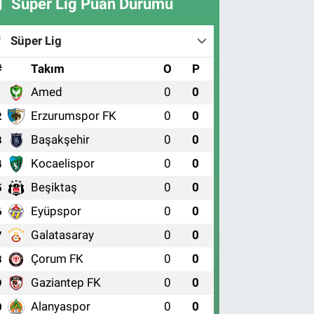
Süper Lig Puan Durumu
Süper Lig
#
Takım
O
P
Amed
0
0
1
Erzurumspor FK
0
0
2
Başakşehir
0
0
3
Kocaelispor
0
0
4
Beşiktaş
0
0
5
Eyüpspor
0
0
6
Galatasaray
0
0
7
Çorum FK
0
0
8
Gaziantep FK
0
0
9
Alanyaspor
0
0
0