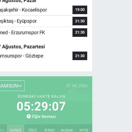
 Ağustos, Pazar
şakşehir - Kocaelispor
19:00
şiktaş - Eyüpspor
21:30
ed - Erzurumspor FK
21:30
 Ağustos, Pazartesi
msunspor - Göztepe
21:30
SAMSUN
07.08.2026
SONRAKI VAKTE KALAN
05:29:06
Öğle Namazı
AK
GÜNEŞ
ÖĞLE
İKINDI
AKŞAM
YATSI