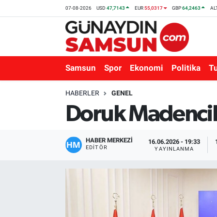
07-08-2026
USD
47,7143
EUR
55,0317
GBP
64,2463
AL
Samsun
Nöbetçi Eczaneler
Spor
Hava Durumu
Samsun
Spor
Ekonomi
Politika
T
Ekonomi
Trafik Durumu
HABERLER
GENEL
Doruk Madencilik
Politika
Süper Lig Puan Durumu ve Fikstür
Turizm
Tüm Manşetler
HABER MERKEZİ
16.06.2026 - 19:33
EDITÖR
YAYINLANMA
Sağlık
Son Dakika Haberleri
Eğitim
Haber Arşivi
Yaşam