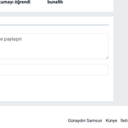
kumayı öğrendi
bunalttı
Günaydın Samsun
Künye
İlet