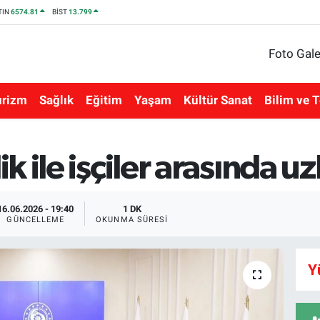
TIN
6574.81
BİST
13.799
Foto Gale
urizm
Sağlık
Eğitim
Yaşam
Kültür Sanat
Bilim ve T
 ile işçiler arasında uz
16.06.2026 - 19:40
1 DK
GÜNCELLEME
OKUNMA SÜRESI
Y