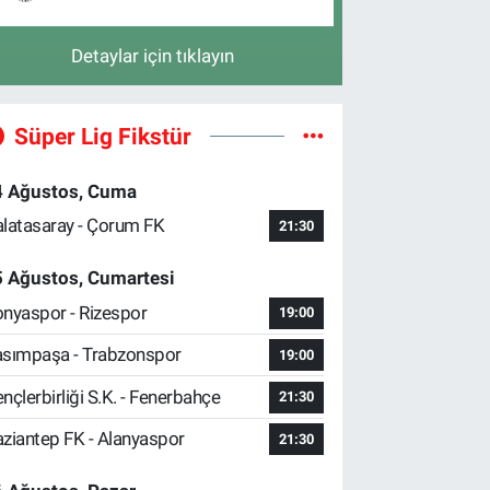
Detaylar için tıklayın
Süper Lig Fikstür
4 Ağustos, Cuma
latasaray - Çorum FK
21:30
5 Ağustos, Cumartesi
nyaspor - Rizespor
19:00
sımpaşa - Trabzonspor
19:00
nçlerbirliği S.K. - Fenerbahçe
21:30
ziantep FK - Alanyaspor
21:30