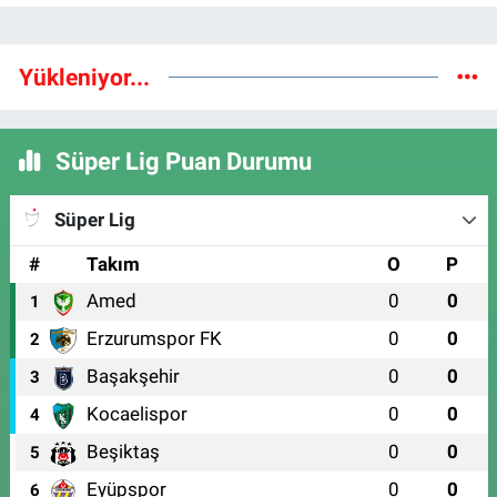
Yükleniyor...
Süper Lig Puan Durumu
Süper Lig
#
Takım
O
P
Amed
0
0
1
Erzurumspor FK
0
0
2
Başakşehir
0
0
3
Kocaelispor
0
0
4
Beşiktaş
0
0
5
Eyüpspor
0
0
6