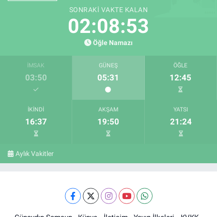
SONRAKI VAKTE KALAN
02:08:52
Öğle Namazı
İMSAK
GÜNEŞ
ÖĞLE
03:50
05:31
12:45
İKINDI
AKŞAM
YATSI
16:37
19:50
21:24
Aylık Vakitler