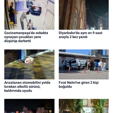
Gaziosmanpaşa'da sokakta
Diyarbakır'da aynı ev 9 saat
oynayan çocukları yere
arayla 2 kez yandı
düşürüp darbetti
Arızalanan otomobilini yolda
Fırat Nehri'ne giren 2 kişi
bırakan alkollü sürücü,
boğuldu
kaldırımda uyudu