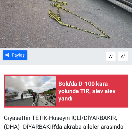
Kültür Sanat
Bilim ve Teknoloji
Genel
Paylaş
-
+
A
A
Bolu'da D-100 kara
yolunda TIR, alev alev
yandı
Gıyasettin TETİK-Hüseyin İÇLİ/DİYARBAKIR,
(DHA)- DİYARBAKIR'da akraba aileler arasında