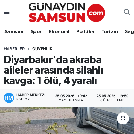
Samsun
Nöbetçi Eczaneler
Samsun
Spor
Ekonomi
Politika
Turizm
Sağ
Spor
Hava Durumu
HABERLER
GÜVENLIK
Ekonomi
Trafik Durumu
Diyarbakır'da akraba
aileler arasında silahlı
Politika
Süper Lig Puan Durumu ve Fikstür
kavga: 1 ölü, 4 yaralı
Turizm
Tüm Manşetler
HABER MERKEZİ
25.05.2026 - 19:42
25.05.2026 - 19:50
Sağlık
Son Dakika Haberleri
EDITÖR
YAYINLANMA
GÜNCELLEME
Eğitim
Haber Arşivi
Yaşam