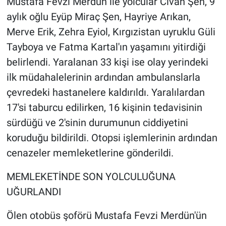
Mustafa Fevzi Merdün ile yolcular Civan Şen, 9
aylık oğlu Eyüp Miraç Şen, Hayriye Arıkan,
Merve Erik, Zehra Eyiol, Kırgızistan uyruklu Güli
Tayboya ve Fatma Kartal'ın yaşamını yitirdiği
belirlendi. Yaralanan 33 kişi ise olay yerindeki
ilk müdahalelerinin ardından ambulanslarla
çevredeki hastanelere kaldırıldı. Yaralılardan
17'si taburcu edilirken, 16 kişinin tedavisinin
sürdüğü ve 2'sinin durumunun ciddiyetini
koruduğu bildirildi. Otopsi işlemlerinin ardından
cenazeler memleketlerine gönderildi.
MEMLEKETİNDE SON YOLCULUĞUNA
UĞURLANDI
Ölen otobüs şoförü Mustafa Fevzi Merdün'ün