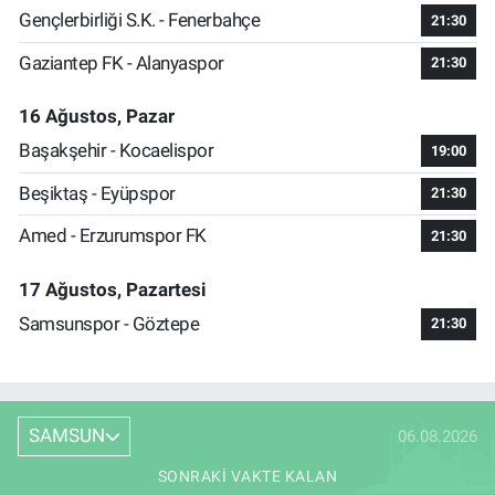
Gençlerbirliği S.K. - Fenerbahçe
21:30
Gaziantep FK - Alanyaspor
21:30
16 Ağustos, Pazar
Başakşehir - Kocaelispor
19:00
Beşiktaş - Eyüpspor
21:30
Amed - Erzurumspor FK
21:30
17 Ağustos, Pazartesi
Samsunspor - Göztepe
21:30
SAMSUN
06.08.2026
SONRAKI VAKTE KALAN