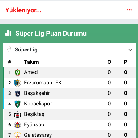
Yükleniyor...
Süper Lig Puan Durumu
Süper Lig
#
Takım
O
P
Amed
0
0
1
Erzurumspor FK
0
0
2
Başakşehir
0
0
3
Kocaelispor
0
0
4
Beşiktaş
0
0
5
Eyüpspor
0
0
6
Galatasaray
0
0
7