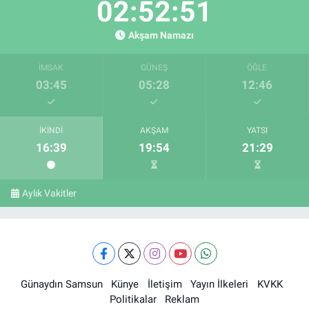
02:52:50
Akşam Namazı
İMSAK
GÜNEŞ
ÖĞLE
03:45
05:28
12:46
İKINDI
AKŞAM
YATSI
16:39
19:54
21:29
Aylık Vakitler
Günaydın Samsun
Künye
İletişim
Yayın İlkeleri
KVKK
Politikalar
Reklam