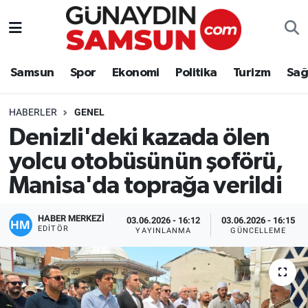
Samsun
Nöbetçi Eczaneler
Samsun
Spor
Ekonomi
Politika
Turizm
Sağ
Spor
Hava Durumu
HABERLER
GENEL
Ekonomi
Trafik Durumu
Denizli'deki kazada ölen
yolcu otobüsünün şoförü,
Politika
Süper Lig Puan Durumu ve Fikstür
Manisa'da toprağa verildi
Turizm
Tüm Manşetler
HABER MERKEZİ
03.06.2026 - 16:12
03.06.2026 - 16:15
Sağlık
Son Dakika Haberleri
EDITÖR
YAYINLANMA
GÜNCELLEME
Eğitim
Haber Arşivi
Yaşam