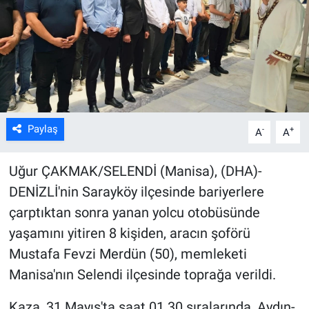
Kültür Sanat
Bilim ve Teknoloji
Genel
Paylaş
-
+
A
A
Uğur ÇAKMAK/SELENDİ (Manisa), (DHA)-
DENİZLİ'nin Sarayköy ilçesinde bariyerlere
çarptıktan sonra yanan yolcu otobüsünde
yaşamını yitiren 8 kişiden, aracın şoförü
Mustafa Fevzi Merdün (50), memleketi
Manisa'nın Selendi ilçesinde toprağa verildi.
Kaza, 31 Mayıs'ta saat 01.30 sıralarında, Aydın-