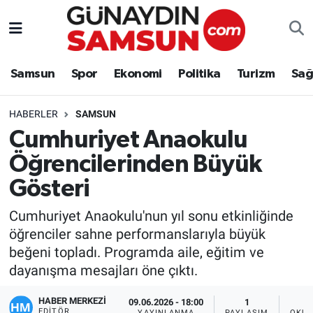
Samsun
Nöbetçi Eczaneler
Samsun
Spor
Ekonomi
Politika
Turizm
Sağ
Spor
Hava Durumu
HABERLER
SAMSUN
Ekonomi
Trafik Durumu
Cumhuriyet Anaokulu
Öğrencilerinden Büyük
Politika
Süper Lig Puan Durumu ve Fikstür
Gösteri
Turizm
Tüm Manşetler
Cumhuriyet Anaokulu'nun yıl sonu etkinliğinde
Sağlık
Son Dakika Haberleri
öğrenciler sahne performanslarıyla büyük
beğeni topladı. Programda aile, eğitim ve
Eğitim
Haber Arşivi
dayanışma mesajları öne çıktı.
HABER MERKEZİ
Yaşam
09.06.2026 - 18:00
1
EDITÖR
YAYINLANMA
PAYLAŞIM
OKUN