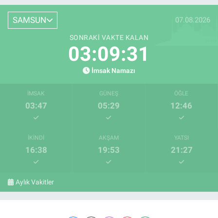
SAMSUN
07.08.2026
SONRAKI VAKTE KALAN
03:09:31
İmsak Namazı
İMSAK
GÜNEŞ
ÖĞLE
03:47
05:29
12:46
İKINDI
AKŞAM
YATSI
16:38
19:53
21:27
Aylık Vakitler