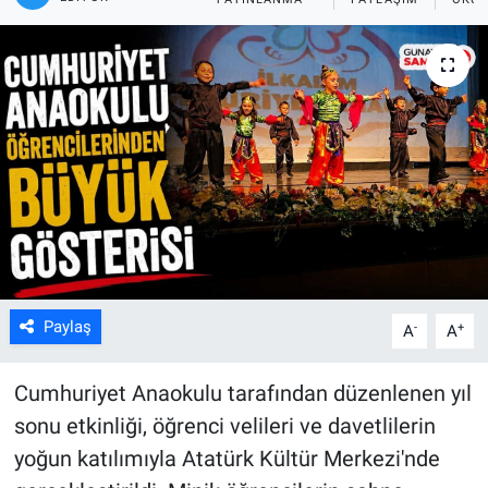
Kültür Sanat
Bilim ve Teknoloji
Genel
Paylaş
-
+
A
A
Cumhuriyet Anaokulu tarafından düzenlenen yıl
sonu etkinliği, öğrenci velileri ve davetlilerin
yoğun katılımıyla Atatürk Kültür Merkezi'nde