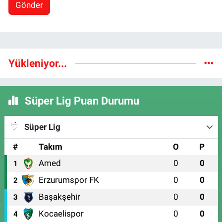
Gönder
Yükleniyor...
Süper Lig Puan Durumu
Süper Lig
#
Takım
O
P
Amed
0
0
1
Erzurumspor FK
0
0
2
Başakşehir
0
0
3
Kocaelispor
0
0
4