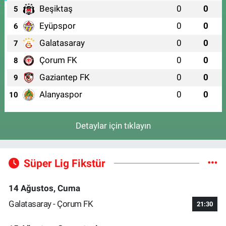
Beşiktaş
0
0
5
Eyüpspor
0
0
6
Galatasaray
0
0
7
Çorum FK
0
0
8
Gaziantep FK
0
0
9
Alanyaspor
0
0
10
Detaylar için tıklayın
Süper Lig Fikstür
14 Ağustos, Cuma
Galatasaray - Çorum FK
21:30