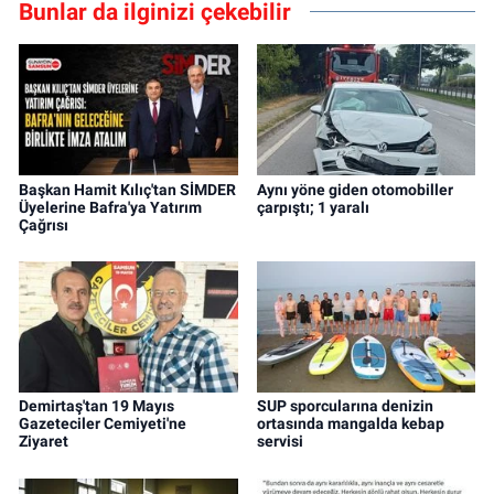
Bunlar da ilginizi çekebilir
Başkan Hamit Kılıç'tan SİMDER
Aynı yöne giden otomobiller
Üyelerine Bafra'ya Yatırım
çarpıştı; 1 yaralı
Çağrısı
Demirtaş'tan 19 Mayıs
SUP sporcularına denizin
Gazeteciler Cemiyeti'ne
ortasında mangalda kebap
Ziyaret
servisi