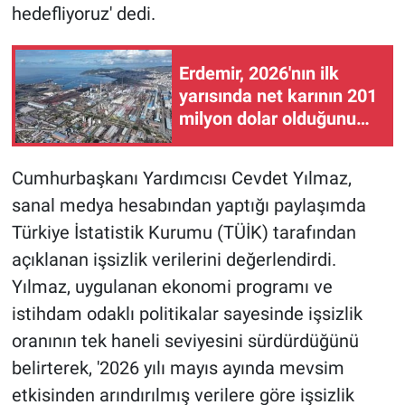
hedefliyoruz' dedi.
Erdemir, 2026'nın ilk
yarısında net karının 201
milyon dolar olduğunu
duyurdu
Cumhurbaşkanı Yardımcısı Cevdet Yılmaz,
sanal medya hesabından yaptığı paylaşımda
Türkiye İstatistik Kurumu (TÜİK) tarafından
açıklanan işsizlik verilerini değerlendirdi.
Yılmaz, uygulanan ekonomi programı ve
istihdam odaklı politikalar sayesinde işsizlik
oranının tek haneli seviyesini sürdürdüğünü
belirterek, '2026 yılı mayıs ayında mevsim
etkisinden arındırılmış verilere göre işsizlik