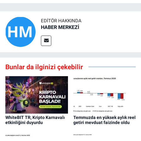
EDITÖR HAKKINDA
HABER MERKEZİ
Bunlar da ilginizi çekebilir
WhiteBIT TR, Kripto Karnavalı
Temmuzda en yüksek aylık reel
etkinliğini duyurdu
getiri mevduat faizinde oldu