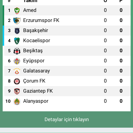
#
Takım
O
P
Amed
0
0
1
Erzurumspor FK
0
0
2
Başakşehir
0
0
3
Kocaelispor
0
0
4
Beşiktaş
0
0
5
Eyüpspor
0
0
6
Galatasaray
0
0
7
Çorum FK
0
0
8
Gaziantep FK
0
0
9
Alanyaspor
0
0
10
Detaylar için tıklayın