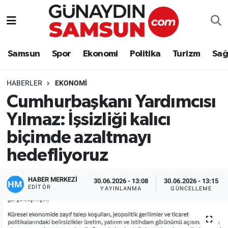
Samsun
Nöbetçi Eczaneler
Samsun
Spor
Ekonomi
Politika
Turizm
Sağ
Spor
Hava Durumu
HABERLER
EKONOMI
Ekonomi
Trafik Durumu
Cumhurbaşkanı Yardımcısı
Yılmaz: İşsizliği kalıcı
Politika
Süper Lig Puan Durumu ve Fikstür
biçimde azaltmayı
Turizm
Tüm Manşetler
hedefliyoruz
Sağlık
Son Dakika Haberleri
HABER MERKEZİ
30.06.2026 - 13:08
30.06.2026 - 13:15
EDITÖR
YAYINLANMA
GÜNCELLEME
Eğitim
Haber Arşivi
Yaşam