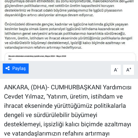
Kültür Sanat
Bilim ve Teknoloji
Genel
Paylaş
-
+
A
A
ANKARA, (DHA)- CUMHURBAŞKANI Yardımcısı
Cevdet Yılmaz, 'Yatırım, üretim, istihdam ve
ihracat ekseninde yürüttüğümüz politikalarla
dengeli ve sürdürülebilir büyümeyi
desteklemeyi, işsizliği kalıcı biçimde azaltmayı
ve vatandaşlarımızın refahını artırmayı