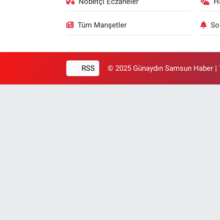
Nöbetçi Eczaneler
H
Tüm Manşetler
So
RSS
© 2025 Günaydın Samsun Haber | T