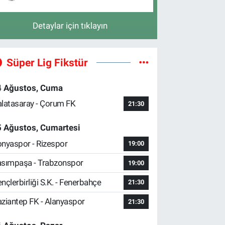
Detaylar için tıklayın
Süper Lig Fikstür
4 Ağustos, Cuma
latasaray - Çorum FK
21:30
5 Ağustos, Cumartesi
nyaspor - Rizespor
19:00
sımpaşa - Trabzonspor
19:00
nçlerbirliği S.K. - Fenerbahçe
21:30
ziantep FK - Alanyaspor
21:30