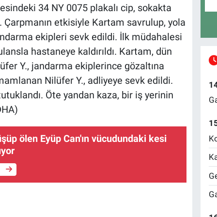
resindeki 34 NY 0075 plakalı cip, sokakta
. Çarpmanın etkisiyle Kartam savrulup, yola
andarma ekipleri sevk edildi. İlk müdahalesi
lansla hastaneye kaldırıldı. Kartam, dün
lüfer Y., jandarma ekiplerince gözaltına
amlanan Nilüfer Y., adliyeye sevk edildi.
1
utuklandı. Öte yandan kaza, bir iş yerinin
Ga
DHA)
1
şüp ölen Eyüp Can'ın vücudundaki kesi
Ko
lıyor
Ka
e
Ge
Ga