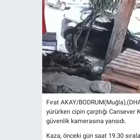
Kültür Sanat
Bilim ve Teknoloji
Genel
Fırat AKAY/BODRUM(Muğla),(DHA)
yürürken cipin çarptığı Cansever K
güvenlik kamerasına yansıdı.
Kaza, önceki gün saat 19.30 sıral