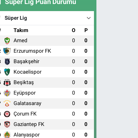
Süper Lig Puan Durumu
Süper Lig
#
Takım
O
P
Amed
0
0
1
Erzurumspor FK
0
0
2
Başakşehir
0
0
3
Kocaelispor
0
0
4
Beşiktaş
0
0
5
Eyüpspor
0
0
6
Galatasaray
0
0
7
Çorum FK
0
0
8
Gaziantep FK
0
0
9
Alanyaspor
0
0
0