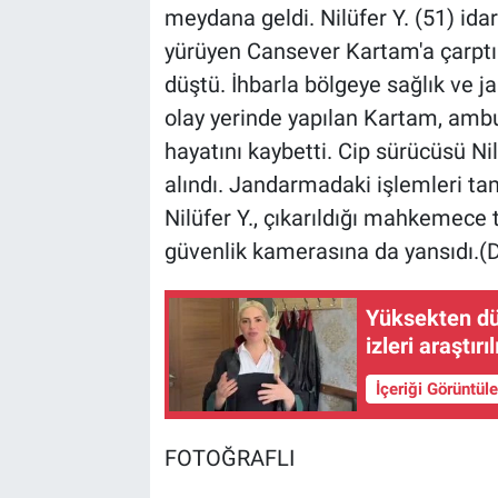
meydana geldi. Nilüfer Y. (51) ida
yürüyen Cansever Kartam'a çarptı
düştü. İhbarla bölgeye sağlık ve j
olay yerinde yapılan Kartam, ambu
hayatını kaybetti. Cip sürücüsü Ni
alındı. Jandarmadaki işlemleri tam
Nilüfer Y., çıkarıldığı mahkemece t
güvenlik kamerasına da yansıdı.(
Yüksekten dü
izleri araştırı
İçeriği Görüntül
FOTOĞRAFLI