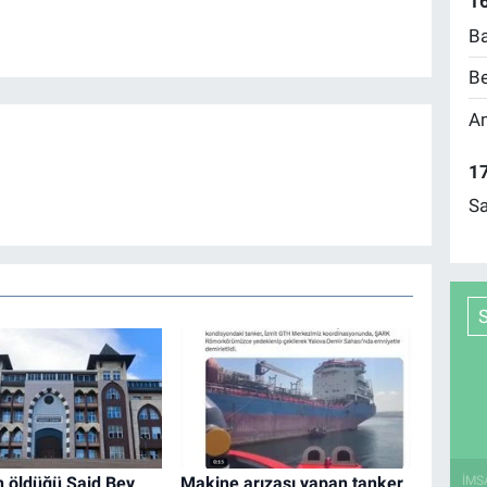
16
Ba
Be
Am
17
Sa
İMS
in öldüğü Said Bey
Makine arızası yapan tanker,