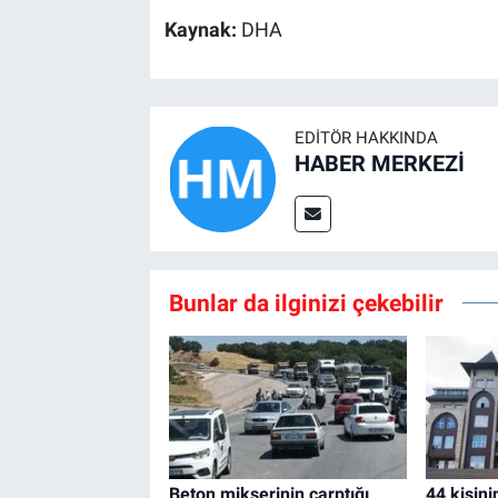
Kaynak:
DHA
EDITÖR HAKKINDA
HABER MERKEZİ
Bunlar da ilginizi çekebilir
Beton mikserinin çarptığı
44 kişin