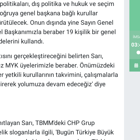
olitikaları, dış politika ve hukuk ve seçim
 doğruya genel başkana bağlı kurullar
rütülecek. Onun dışında yine Sayın Genel
 Başkanımızla beraber 19 kişilik bir genel
İMS
elerini kullandı.
03:
sını gerçekleştireceğini belirten Sarı,
ğız MYK üyelerimizle beraber. Önümüzdeki
er yetkili kurullarının takvimini, çalışmalarla
ndirerek yolumuza devam edeceğiz' diye
anıtlayan Sarı, TBMM'deki CHP Grup
lik sloganlarla ilgili, 'Bugün Türkiye Büyük