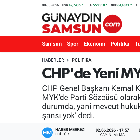
08-08-2026
USD
47,7436
EUR
55,2510
GBP
64,4811
AL
Samsun
Nöbetçi Eczaneler
Spor
Hava Durumu
Samsun
Spor
Ekonomi
Politika
T
Ekonomi
Trafik Durumu
HABERLER
POLITIKA
CHP'de Yeni MY
Politika
Süper Lig Puan Durumu ve Fikstür
CHP Genel Başkanı Kemal Kıl
Turizm
Tüm Manşetler
MYK'de Parti Sözcüsü olarak
Sağlık
Son Dakika Haberleri
durumda, yani mevcut hukuki
şansı yok' dedi.
Eğitim
Haber Arşivi
HABER MERKEZİ
02.06.2026 - 17:57
EDITÖR
Yaşam
YAYINLANMA