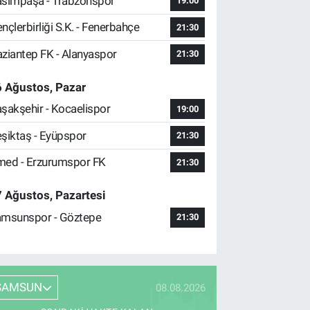
sımpaşa - Trabzonspor
19:00
nçlerbirliği S.K. - Fenerbahçe
21:30
ziantep FK - Alanyaspor
21:30
 Ağustos, Pazar
şakşehir - Kocaelispor
19:00
şiktaş - Eyüpspor
21:30
ed - Erzurumspor FK
21:30
 Ağustos, Pazartesi
msunspor - Göztepe
21:30
SAMSUN
08.08.2026