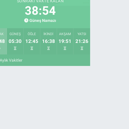
SONRAKI VAKTE KALAN
38:53
Güneş Namazı
AK
GÜNEŞ
ÖĞLE
İKINDI
AKŞAM
YATSI
48
05:30
12:45
16:38
19:51
21:26
Aylık Vakitler