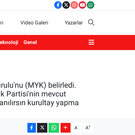
ri
Video Galeri
Yazarlar
eknoloji
Genel
ulu'nu (MYK) belirledi.
k Partisi'nin mevcut
anılırsın kurultay yapma
-
+
A
A