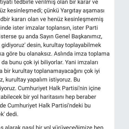
tiyati tedbirle verilmiş olan bir karar ve
nüz kesinleşmedi; çünkü Yargıtay aşaması
 tedbir kararı olan ve henüz kesinleşmemiş
nde ister imzalar toplansın, ister Parti
, isterse şu anda Sayın Genel Başkanımız,
 gidiyoruz' desin, kurultay toplayabilmek
a göre bu olanaksız. Aslında imza toplama
a bunu çok iyi biliyorlar. Yani imzaları
a bir kurultay toplanamayacağını çok iyi
liz, kurultay yapalım istiyoruz. Bu
yoruz. Cumhuriyet Halk Partisi'nin içine
bilecek bir yol haritasını hep beraber
nde Cumhuriyet Halk Partisi'ndeki bu
k' dedi.
s alarak nasıl bir yol yürüyeceğimize hep