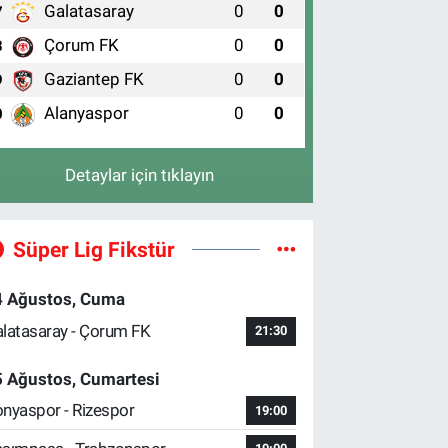
Galatasaray
0
0
7
Çorum FK
0
0
8
Gaziantep FK
0
0
9
Alanyaspor
0
0
0
Detaylar için tıklayın
Süper Lig Fikstür
4 Ağustos, Cuma
latasaray - Çorum FK
21:30
5 Ağustos, Cumartesi
nyaspor - Rizespor
19:00