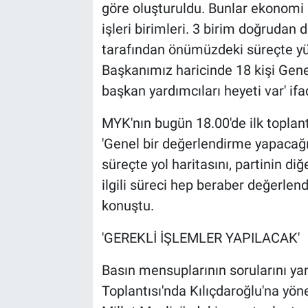
göre oluşturuldu. Bunlar ekonomi p
işleri birimleri. 3 birim doğrudan
tarafından önümüzdeki süreçte yü
Başkanımız haricinde 18 kişi Genel
başkan yardımcıları heyeti var' ifad
MYK'nın bugün 18.00'de ilk toplantı
'Genel bir değerlendirme yapaca
süreçte yol haritasını, partinin diğ
ilgili süreci hep beraber değerle
konuştu.
'GEREKLİ İŞLEMLER YAPILACAK'
Basın mensuplarının sorularını y
Toplantısı'nda Kılıçdaroğlu'na yöne