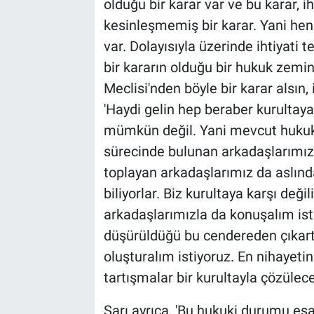
olduğu bir karar var ve bu karar, ih
kesinleşmemiş bir karar. Yani he
var. Dolayısıyla üzerinde ihtiyati
bir kararın olduğu bir hukuk zemini
Meclisi'nden böyle bir karar alsın
'Haydi gelin hep beraber kurultaya
mümkün değil. Yani mevcut hukuk
sürecinde bulunan arkadaşlarımız d
toplayan arkadaşlarımız da aslınd
biliyorlar. Biz kurultaya karşı deği
arkadaşlarımızla da konuşalım isti
düşürüldüğü bu cendereden çıkarta
oluşturalım istiyoruz. En nihayeti
tartışmalar bir kurultayla çözülece
Sarı ayrıca, 'Bu hukuki durumu esa