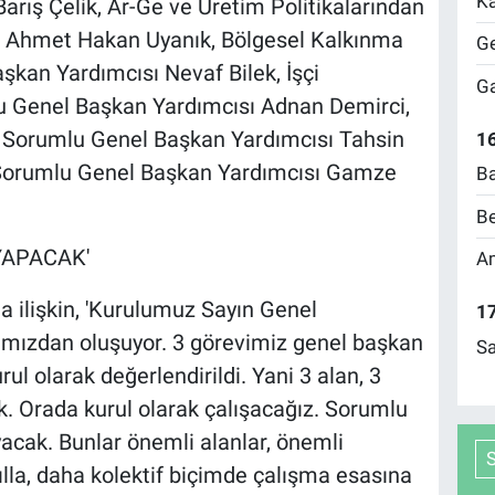
Ka
rış Çelik, Ar-Ge ve Üretim Politikalarından
 Ahmet Hakan Uyanık, Bölgesel Kalkınma
Ge
şkan Yardımcısı Nevaf Bilek, İşçi
Ga
u Genel Başkan Yardımcısı Adnan Demirci,
an Sorumlu Genel Başkan Yardımcısı Tahsin
16
n Sorumlu Genel Başkan Yardımcısı Gamze
Ba
Be
YAPACAK'
Am
a ilişkin, 'Kurulumuz Sayın Genel
17
mızdan oluşuyor. 3 görevimiz genel başkan
Sa
rul olarak değerlendirildi. Yani 3 alan, 3
k. Orada kurul olarak çalışacağız. Sorumlu
acak. Bunlar önemli alanlar, önemli
kılla, daha kolektif biçimde çalışma esasına