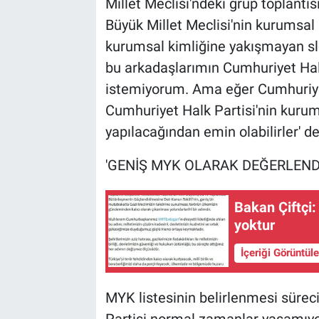
Millet Meclisi'ndeki grup toplant
Büyük Millet Meclisi'nin kurumsal
kurumsal kimliğine yakışmayan slo
bu arkadaşlarımın Cumhuriyet Hal
istemiyorum. Ama eğer Cumhuriyet
Cumhuriyet Halk Partisi'nin kurum
yapılacağından emin olabilirler' 
'GENİŞ MYK OLARAK DEĞERLENDİ
Bakan Çiftçi
yoktur
İçeriği Görüntül
MYK listesinin belirlenmesi süreci
Partisi normal zamanlar yaşamıyor 