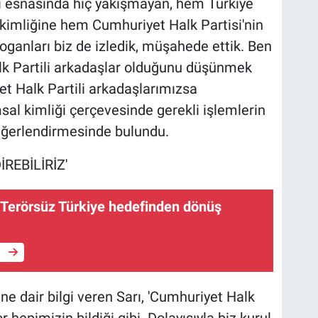
ısı esnasında hiç yakışmayan, hem Türkiye
 kimliğine hem Cumhuriyet Halk Partisi'nin
ganları biz de izledik, müşahede ettik. Ben
k Partili arkadaşlar olduğunu düşünmek
 Halk Partili arkadaşlarımızsa
sal kimliği çerçevesinde gerekli işlemlerin
değerlendirmesinde bulundu.
REBİLİRİZ'
: Terörsüz Türkiye hedefinden dönüş
e
ne dair bilgi veren Sarı, 'Cumhuriyet Halk
hepimizin bildiği gibi. Dolayısıyla biz kurul