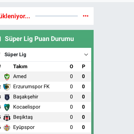
ükleniyor...
Süper Lig Puan Durumu
Süper Lig
#
Takım
O
P
Amed
0
0
1
Erzurumspor FK
0
0
2
Başakşehir
0
0
3
Kocaelispor
0
0
4
Beşiktaş
0
0
5
Eyüpspor
0
0
6