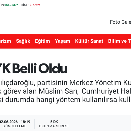
TIN
6660.55
BİST
13.779
Foto Gale
urizm
Sağlık
Eğitim
Yaşam
Kültür Sanat
Bilim ve T
K Belli Oldu
ıçdaroğlu, partisinin Merkez Yönetim Kur
 görev alan Müslim Sarı, 'Cumhuriyet Hal
 durumda hangi yöntem kullanılırsa kull
02.06.2026 - 18:19
5 DK
GÜNCELLEME
OKUNMA SÜRESI