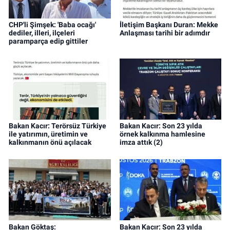
CHP'li Şimşek: 'Baba ocağı'
İletişim Başkanı Duran: Mekke
dediler, illeri, ilçeleri
Anlaşması tarihi bir adımdır
paramparça edip gittiler
Bakan Kacır: Terörsüz Türkiye
Bakan Kacır: Son 23 yılda
ile yatırımın, üretimin ve
örnek kalkınma hamlesine
kalkınmanın önü açılacak
imza attık (2)
Bakan Göktaş:
Bakan Kacır: Son 23 yılda