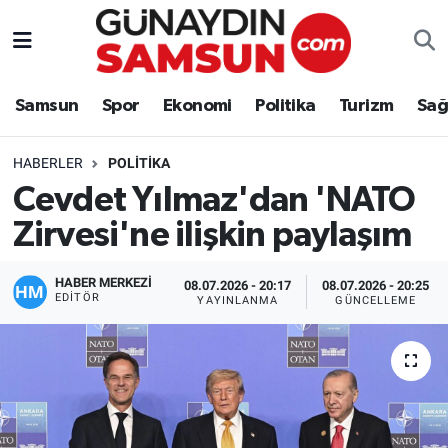
Samsun
Nöbetçi Eczaneler
Samsun
Spor
Ekonomi
Politika
Turizm
Sağ
Spor
Hava Durumu
HABERLER
POLITIKA
Ekonomi
Trafik Durumu
Cevdet Yılmaz'dan 'NATO
Zirvesi'ne ilişkin paylaşım
Politika
Süper Lig Puan Durumu ve Fikstür
Turizm
Tüm Manşetler
HABER MERKEZİ
08.07.2026 - 20:17
08.07.2026 - 20:25
EDITÖR
YAYINLANMA
GÜNCELLEME
Sağlık
Son Dakika Haberleri
Eğitim
Haber Arşivi
Yaşam