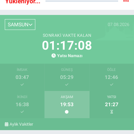
Yükleniyor...
SAMSUN
07.08.2026
SONRAKI VAKTE KALAN
01:17:07
Yatsı Namazı
İMSAK
GÜNEŞ
ÖĞLE
03:47
05:29
12:46
İKINDI
AKŞAM
YATSI
16:38
19:53
21:27
Aylık Vakitler