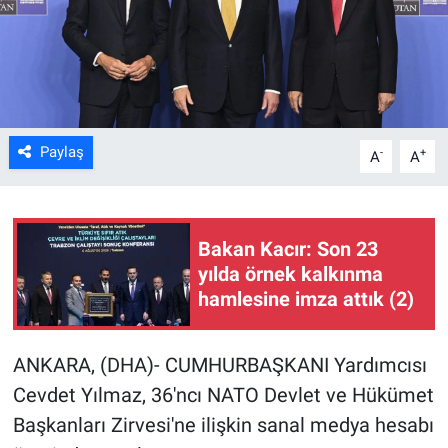
Kültür Sanat
Bilim ve Teknoloji
Genel
Paylaş
-
+
A
A
Bakan Kacır: Son 23
yılda örnek kalkınma
hamlesine imza attık (2)
ANKARA, (DHA)- CUMHURBAŞKANI Yardımcısı
Cevdet Yılmaz, 36'ncı NATO Devlet ve Hükümet
Başkanları Zirvesi'ne ilişkin sanal medya hesabı