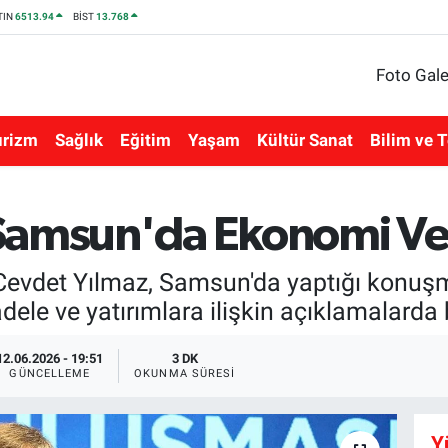
TIN
6513.94
BİST
13.768
Foto Gale
urizm
Sağlık
Eğitim
Yaşam
Kültür Sanat
Bilim ve T
amsun'da Ekonomi Veril
evdet Yılmaz, Samsun'da yaptığı konuş
ele ve yatırımlara ilişkin açıklamalarda
12.06.2026 - 19:51
3 DK
GÜNCELLEME
OKUNMA SÜRESI
Y