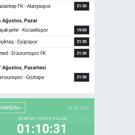
ziantep FK - Alanyaspor
21:30
 Ağustos, Pazar
şakşehir - Kocaelispor
19:00
şiktaş - Eyüpspor
21:30
ed - Erzurumspor FK
21:30
 Ağustos, Pazartesi
msunspor - Göztepe
21:30
SAMSUN
06.08.2026
SONRAKI VAKTE KALAN
01:10:29