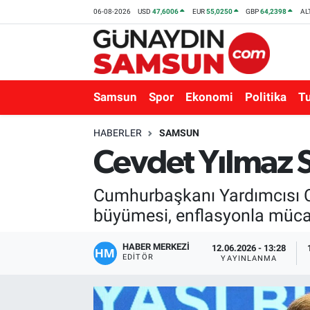
06-08-2026
USD
47,6006
EUR
55,0250
GBP
64,2398
AL
Samsun
Nöbetçi Eczaneler
Spor
Hava Durumu
Samsun
Spor
Ekonomi
Politika
T
Ekonomi
Trafik Durumu
HABERLER
SAMSUN
Cevdet Yılmaz S
Politika
Süper Lig Puan Durumu ve Fikstür
Cumhurbaşkanı Yardımcısı C
Turizm
Tüm Manşetler
büyümesi, enflasyonla mücad
Sağlık
Son Dakika Haberleri
HABER MERKEZİ
12.06.2026 - 13:28
EDITÖR
YAYINLANMA
Eğitim
Haber Arşivi
Yaşam