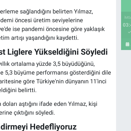
lerleme sağlandığını belirten Yılmaz,
İMS
ndemi öncesi üretim seviyelerine
03:
ye'de ise pandemi öncesine göre yaklaşık
im artışı yaşandığını kaydetti.
t Liglere Yükseldiğini Söyledi
ıllık ortalama yüzde 3,5 büyüdüğünü,
zde 5,3 büyüme performansı gösterdiğini dile
ritesine göre Türkiye'nin dünyanın 11'inci
ğini belirtti.
on doları aştığını ifade eden Yılmaz, kişi
rine çıktığını söyledi.
ndirmeyi Hedefliyoruz