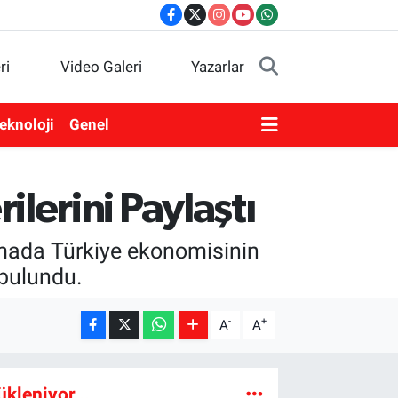
ri
Video Galeri
Yazarlar
eknoloji
Genel
erini Paylaştı
mada Türkiye ekonomisinin
 bulundu.
-
+
A
A
ükleniyor...