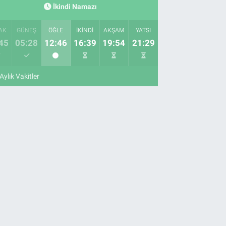
İkindi Namazı
AK
GÜNEŞ
ÖĞLE
İKINDI
AKŞAM
YATSI
45
05:28
12:46
16:39
19:54
21:29
Aylık Vakitler