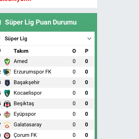
Süper Lig Puan Durumu
Süper Lig
#
Takım
O
P
Amed
0
0
1
Erzurumspor FK
0
0
2
Başakşehir
0
0
3
Kocaelispor
0
0
4
Beşiktaş
0
0
5
Eyüpspor
0
0
6
Galatasaray
0
0
7
Çorum FK
0
0
8