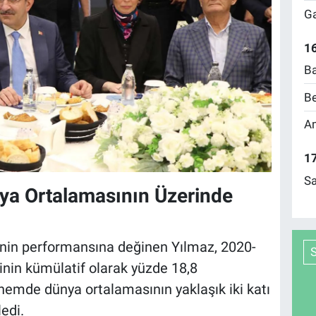
Ga
16
Ba
Be
Am
17
Sa
nya Ortalamasının Üzerinde
in performansına değinen Yılmaz, 2020-
in kümülatif olarak yüzde 18,8
nemde dünya ortalamasının yaklaşık iki katı
edi.