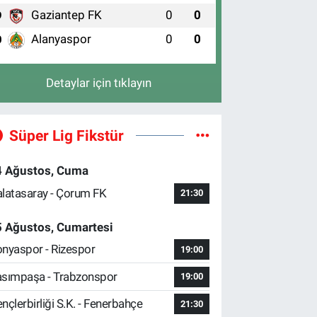
Gaziantep FK
0
0
9
Alanyaspor
0
0
0
Detaylar için tıklayın
Süper Lig Fikstür
4 Ağustos, Cuma
latasaray - Çorum FK
21:30
5 Ağustos, Cumartesi
nyaspor - Rizespor
19:00
sımpaşa - Trabzonspor
19:00
nçlerbirliği S.K. - Fenerbahçe
21:30