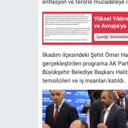
enflasyon ve terörle mücadeleye i
Yüksel Yıldı
ve Avrupa'ya
İçeriği Görüntül
İlkadım ilçesindeki Şehit Ömer H
gerçekleştirilen programa AK Par
Büyükşehir Belediye Başkanı Halit 
temsilcileri ve iş insanları katıldı.