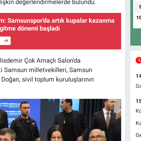
lişkin değerlendirmelerde bulundu.
1
rım: Samsunspor'da artık kupalar kazanma
 gitme dönemi başladı
e
alisdemir Çok Amaçlı Salon'da
ti Samsun milletvekilleri, Samsun
1
Doğan, sivil toplum kuruluşlarının
Ga
1
Ko
Ka
Ge