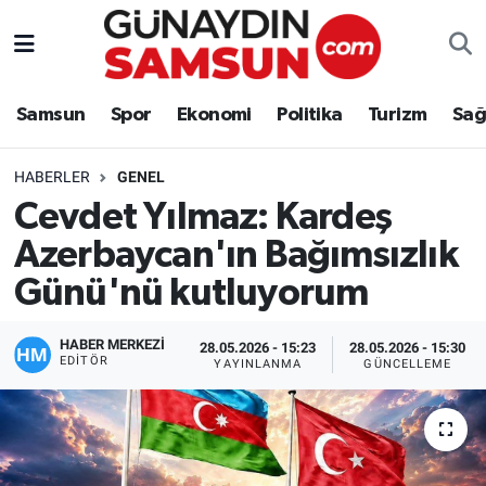
Samsun
Nöbetçi Eczaneler
Samsun
Spor
Ekonomi
Politika
Turizm
Sağ
Spor
Hava Durumu
HABERLER
GENEL
Ekonomi
Trafik Durumu
Cevdet Yılmaz: Kardeş
Azerbaycan'ın Bağımsızlık
Politika
Süper Lig Puan Durumu ve Fikstür
Günü'nü kutluyorum
Turizm
Tüm Manşetler
HABER MERKEZİ
28.05.2026 - 15:23
28.05.2026 - 15:30
Sağlık
Son Dakika Haberleri
EDITÖR
YAYINLANMA
GÜNCELLEME
Eğitim
Haber Arşivi
Yaşam