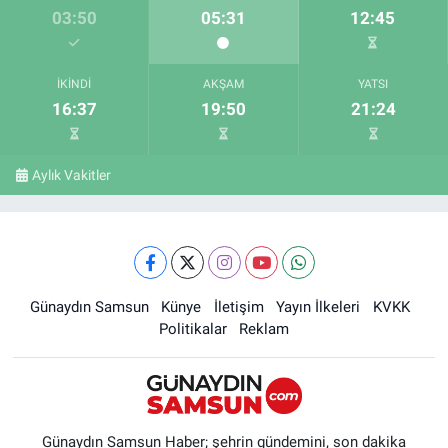
03:50
05:31
12:45
İKINDI
AKŞAM
YATSI
16:37
19:50
21:24
Aylık Vakitler
Günaydın Samsun
Künye
İletişim
Yayın İlkeleri
KVKK
Politikalar
Reklam
Günaydın Samsun Haber; şehrin gündemini, son dakika