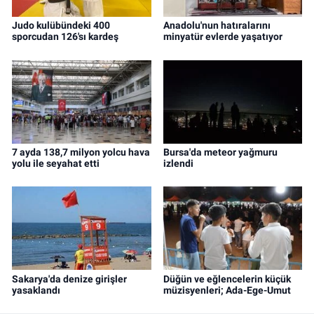
Judo kulübündeki 400
Anadolu'nun hatıralarını
sporcudan 126'sı kardeş
minyatür evlerde yaşatıyor
7 ayda 138,7 milyon yolcu hava
Bursa'da meteor yağmuru
yolu ile seyahat etti
izlendi
Sakarya'da denize girişler
Düğün ve eğlencelerin küçük
yasaklandı
müzisyenleri; Ada-Ege-Umut