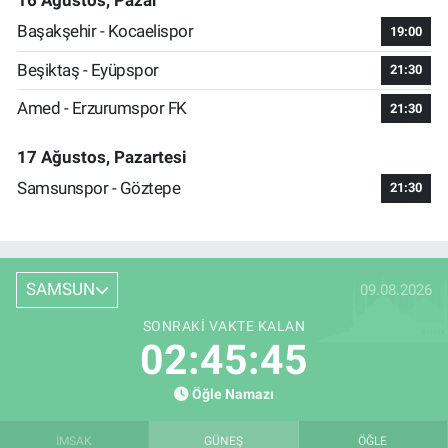
16 Ağustos, Pazar
Başakşehir - Kocaelispor
19:00
Beşiktaş - Eyüpspor
21:30
Amed - Erzurumspor FK
21:30
17 Ağustos, Pazartesi
Samsunspor - Göztepe
21:30
SAMSUN
09.08.2026
SONRAKI VAKTE KALAN
02:45:44
Öğle Namazı
İMSAK
GÜNEŞ
ÖĞLE