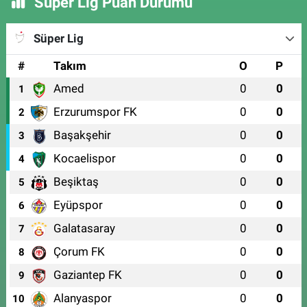
Süper Lig Puan Durumu
Süper Lig
#
Takım
O
P
Amed
0
0
1
Erzurumspor FK
0
0
2
Başakşehir
0
0
3
Kocaelispor
0
0
4
Beşiktaş
0
0
5
Eyüpspor
0
0
6
Galatasaray
0
0
7
Çorum FK
0
0
8
Gaziantep FK
0
0
9
Alanyaspor
0
0
10