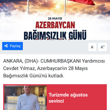
Kültür Sanat
Bilim ve Teknoloji
Genel
Paylaş
-
+
A
A
ANKARA, (DHA)- CUMHURBAŞKANI Yardımcısı
Cevdet Yılmaz, Azerbaycan'ın 28 Mayıs
Bağımsızlık Günü'nü kutladı.
Turizmde ağustos
sevinci