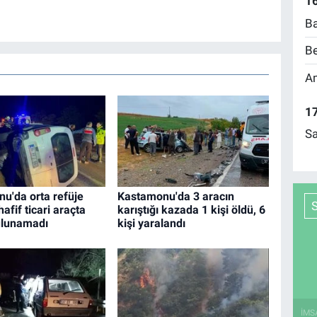
16
Ba
Be
Am
17
Sa
u'da orta refüje
Kastamonu'da 3 aracın
hafif ticari araçta
karıştığı kazada 1 kişi öldü, 6
ulunamadı
kişi yaralandı
İMS