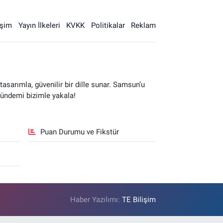
işim
Yayın İlkeleri
KVKK
Politikalar
Reklam
sarımla, güvenilir bir dille sunar. Samsun’u
gündemi bizimle yakala!
Puan Durumu ve Fikstür
Haber Yazılımı:
TE Bilişim