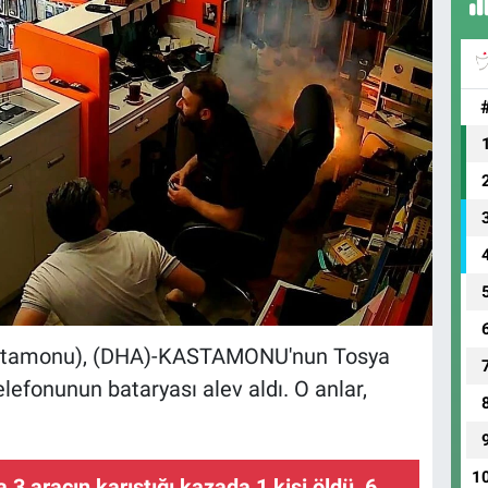
tamonu), (DHA)-KASTAMONU'nun Tosya
elefonunun bataryası alev aldı. O anlar,
1
3 aracın karıştığı kazada 1 kişi öldü, 6