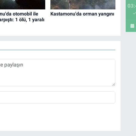
03:
u'da otomobil ile
Kastamonu'da orman yangını
rpıştı: 1 ölü, 1 yaralı