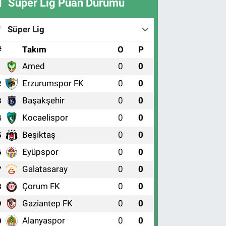
Süper Lig Puan Durumu
Süper Lig
#
Takım
O
P
Amed
0
0
1
Erzurumspor FK
0
0
2
Başakşehir
0
0
3
Kocaelispor
0
0
4
Beşiktaş
0
0
5
Eyüpspor
0
0
6
Galatasaray
0
0
7
Çorum FK
0
0
8
Gaziantep FK
0
0
9
Alanyaspor
0
0
0