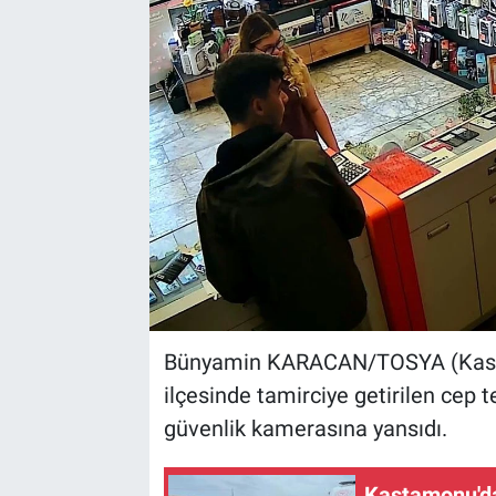
Kültür Sanat
Bilim ve Teknoloji
Genel
Bünyamin KARACAN/TOSYA (Kas
ilçesinde tamirciye getirilen cep t
güvenlik kamerasına yansıdı.
Kastamonu'da 