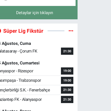
Detaylar için tıklayın
Süper Lig Fikstür
4 Ağustos, Cuma
latasaray - Çorum FK
21:30
5 Ağustos, Cumartesi
nyaspor - Rizespor
19:00
sımpaşa - Trabzonspor
19:00
nçlerbirliği S.K. - Fenerbahçe
21:30
ziantep FK - Alanyaspor
21:30