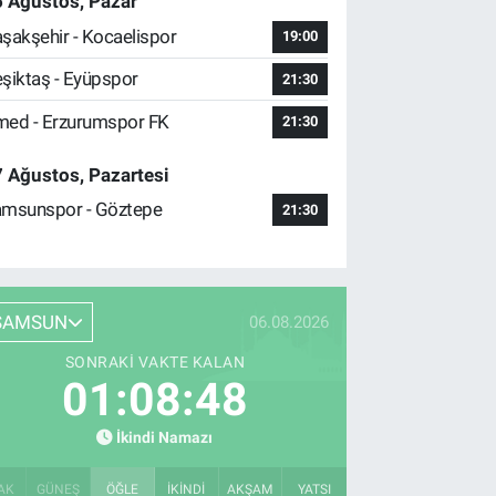
 Ağustos, Pazar
şakşehir - Kocaelispor
19:00
şiktaş - Eyüpspor
21:30
ed - Erzurumspor FK
21:30
 Ağustos, Pazartesi
msunspor - Göztepe
21:30
SAMSUN
06.08.2026
SONRAKI VAKTE KALAN
01:08:47
İkindi Namazı
AK
GÜNEŞ
ÖĞLE
İKINDI
AKŞAM
YATSI