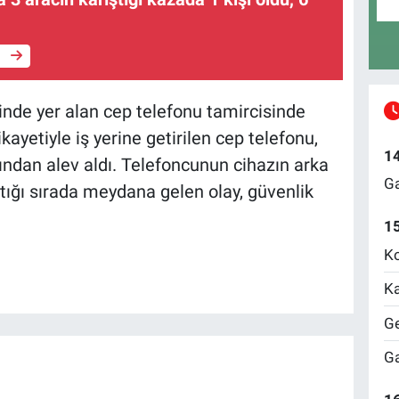
e
inde yer alan cep telefonu tamircisinde
ayetiyle iş yerine getirilen cep telefonu,
1
ndan alev aldı. Telefoncunun cihazın arka
Ga
tığı sırada meydana gelen olay, güvenlik
1
Ko
Ka
Ge
Ga