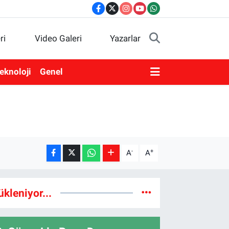
ri
Video Galeri
Yazarlar
eknoloji
Genel
-
+
A
A
ükleniyor...