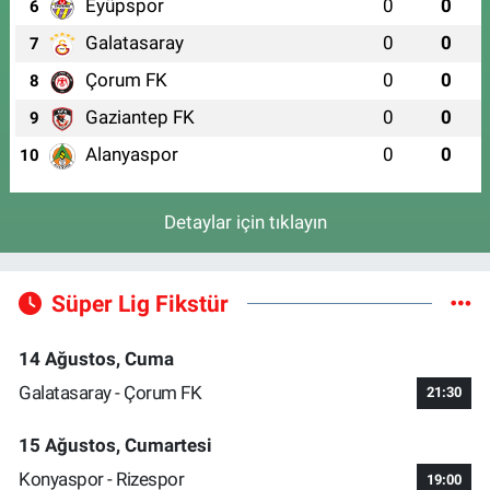
Eyüpspor
0
0
6
Galatasaray
0
0
7
Çorum FK
0
0
8
Gaziantep FK
0
0
9
Alanyaspor
0
0
10
Detaylar için tıklayın
Süper Lig Fikstür
14 Ağustos, Cuma
Galatasaray - Çorum FK
21:30
15 Ağustos, Cumartesi
Konyaspor - Rizespor
19:00