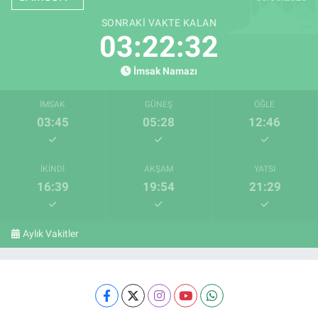
SONRAKI VAKTE KALAN
03:22:31
İmsak Namazı
İMSAK
GÜNEŞ
ÖĞLE
03:45
05:28
12:46
İKINDI
AKŞAM
YATSI
16:39
19:54
21:29
Aylık Vakitler