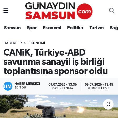
Samsun
Nöbetçi Eczaneler
Samsun
Spor
Ekonomi
Politika
Turizm
Sağ
Spor
Hava Durumu
HABERLER
EKONOMI
Ekonomi
Trafik Durumu
CANiK, Türkiye-ABD
savunma sanayii iş birliği
Politika
Süper Lig Puan Durumu ve Fikstür
toplantısına sponsor oldu
Turizm
Tüm Manşetler
HABER MERKEZİ
09.07.2026 - 13:36
09.07.2026 - 13:45
Sağlık
Son Dakika Haberleri
EDITÖR
YAYINLANMA
GÜNCELLEME
Eğitim
Haber Arşivi
Yaşam