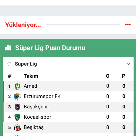
Yükleniyor...
Süper Lig Puan Durumu
Süper Lig
#
Takım
O
P
Amed
0
0
1
Erzurumspor FK
0
0
2
Başakşehir
0
0
3
Kocaelispor
0
0
4
Beşiktaş
0
0
5