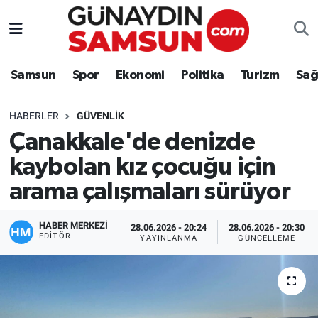
Samsun
Nöbetçi Eczaneler
Samsun
Spor
Ekonomi
Politika
Turizm
Sağ
Spor
Hava Durumu
HABERLER
GÜVENLIK
Ekonomi
Trafik Durumu
Çanakkale'de denizde
kaybolan kız çocuğu için
Politika
Süper Lig Puan Durumu ve Fikstür
arama çalışmaları sürüyor
Turizm
Tüm Manşetler
HABER MERKEZİ
28.06.2026 - 20:24
28.06.2026 - 20:30
Sağlık
Son Dakika Haberleri
EDITÖR
YAYINLANMA
GÜNCELLEME
Eğitim
Haber Arşivi
Yaşam