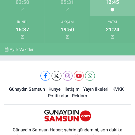
03:50
05:31
12:45
İKINDI
AKŞAM
YATSI
16:37
19:50
21:24
Aylık Vakitler
Günaydın Samsun
Künye
İletişim
Yayın İlkeleri
KVKK
Politikalar
Reklam
Günaydın Samsun Haber; şehrin gündemini, son dakika