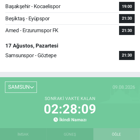
Başakşehir - Kocaelispor
19:00
Beşiktaş - Eyüpspor
21:30
Amed - Erzurumspor FK
21:30
17 Ağustos, Pazartesi
Samsunspor - Göztepe
21:30
SAMSUN
09.08.2026
SONRAKI VAKTE KALAN
02:28:08
İkindi Namazı
İMSAK
GÜNEŞ
ÖĞLE