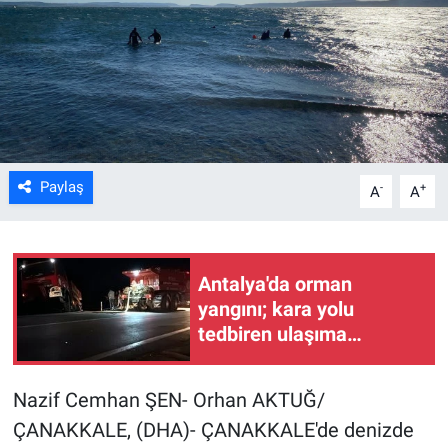
Kültür Sanat
Bilim ve Teknoloji
Genel
Paylaş
-
+
A
A
Antalya'da orman
yangını; kara yolu
tedbiren ulaşıma
kapatıldı
Nazif Cemhan ŞEN- Orhan AKTUĞ/
ÇANAKKALE, (DHA)- ÇANAKKALE'de denizde