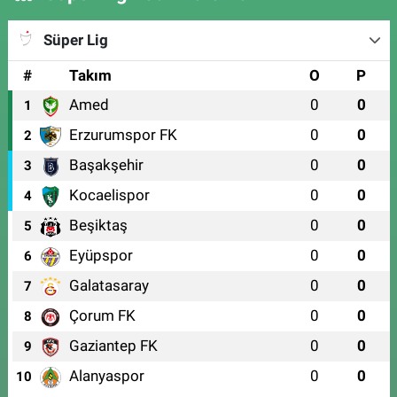
Süper Lig
#
Takım
O
P
Amed
0
0
1
Erzurumspor FK
0
0
2
Başakşehir
0
0
3
Kocaelispor
0
0
4
Beşiktaş
0
0
5
Eyüpspor
0
0
6
Galatasaray
0
0
7
Çorum FK
0
0
8
Gaziantep FK
0
0
9
Alanyaspor
0
0
10