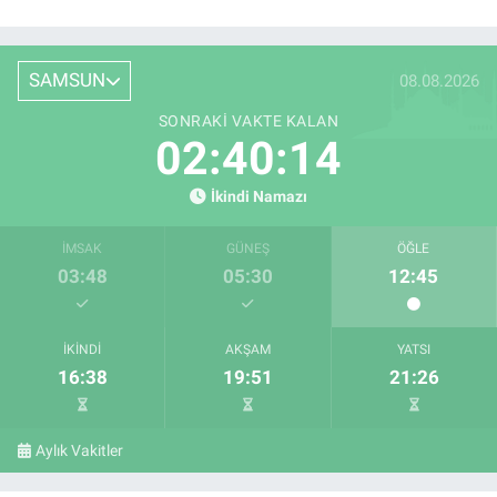
SAMSUN
08.08.2026
SONRAKI VAKTE KALAN
02:40:13
İkindi Namazı
İMSAK
GÜNEŞ
ÖĞLE
03:48
05:30
12:45
İKINDI
AKŞAM
YATSI
16:38
19:51
21:26
Aylık Vakitler