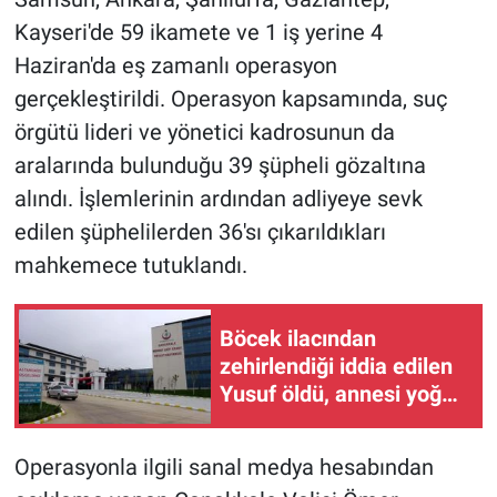
Kayseri'de 59 ikamete ve 1 iş yerine 4
Haziran'da eş zamanlı operasyon
gerçekleştirildi. Operasyon kapsamında, suç
örgütü lideri ve yönetici kadrosunun da
aralarında bulunduğu 39 şüpheli gözaltına
alındı. İşlemlerinin ardından adliyeye sevk
edilen şüphelilerden 36'sı çıkarıldıkları
mahkemece tutuklandı.
Böcek ilacından
zehirlendiği iddia edilen
Yusuf öldü, annesi yoğun
bakımda (2)
Operasyonla ilgili sanal medya hesabından