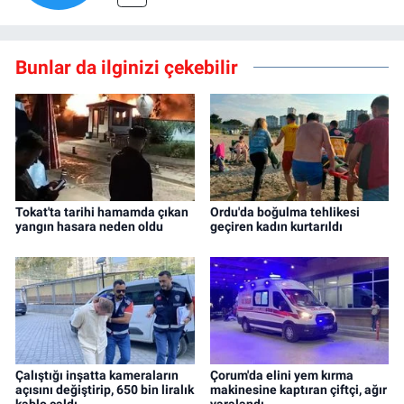
Bunlar da ilginizi çekebilir
Tokat'ta tarihi hamamda çıkan
Ordu'da boğulma tehlikesi
yangın hasara neden oldu
geçiren kadın kurtarıldı
Çalıştığı inşatta kameraların
Çorum'da elini yem kırma
açısını değiştirip, 650 bin liralık
makinesine kaptıran çiftçi, ağır
kablo çaldı
yaralandı