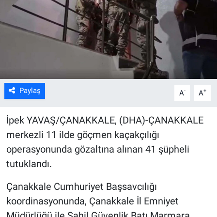
Kültür Sanat
Bilim ve Teknoloji
Genel
Paylaş
-
+
A
A
İpek YAVAŞ/ÇANAKKALE, (DHA)-ÇANAKKALE
merkezli 11 ilde göçmen kaçakçılığı
operasyonunda gözaltına alınan 41 şüpheli
tutuklandı.
Çanakkale Cumhuriyet Başsavcılığı
koordinasyonunda, Çanakkale İl Emniyet
Müdürlüğü ile Sahil Güvenlik Batı Marmara