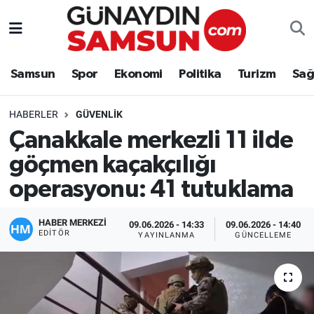
Samsun
Nöbetçi Eczaneler
Samsun
Spor
Ekonomi
Politika
Turizm
Sağ
Spor
Hava Durumu
HABERLER
GÜVENLIK
Ekonomi
Trafik Durumu
Çanakkale merkezli 11 ilde
göçmen kaçakçılığı
Politika
Süper Lig Puan Durumu ve Fikstür
operasyonu: 41 tutuklama
Turizm
Tüm Manşetler
HABER MERKEZİ
09.06.2026 - 14:33
09.06.2026 - 14:40
Sağlık
Son Dakika Haberleri
EDITÖR
YAYINLANMA
GÜNCELLEME
Eğitim
Haber Arşivi
Yaşam