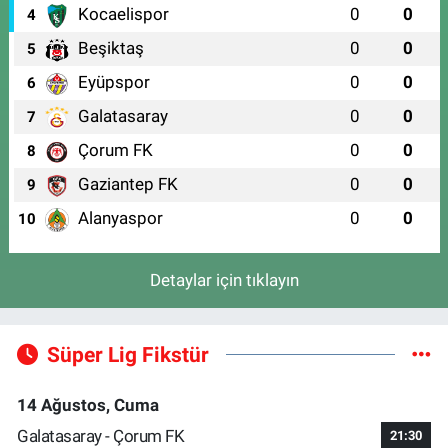
Kocaelispor
0
0
4
Beşiktaş
0
0
5
Eyüpspor
0
0
6
Galatasaray
0
0
7
Çorum FK
0
0
8
Gaziantep FK
0
0
9
Alanyaspor
0
0
10
Detaylar için tıklayın
Süper Lig Fikstür
14 Ağustos, Cuma
Galatasaray - Çorum FK
21:30