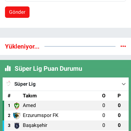
Gönder
Yükleniyor...
Süper Lig Puan Durumu
Süper Lig
#
Takım
O
P
Amed
0
0
1
Erzurumspor FK
0
0
2
Başakşehir
0
0
3