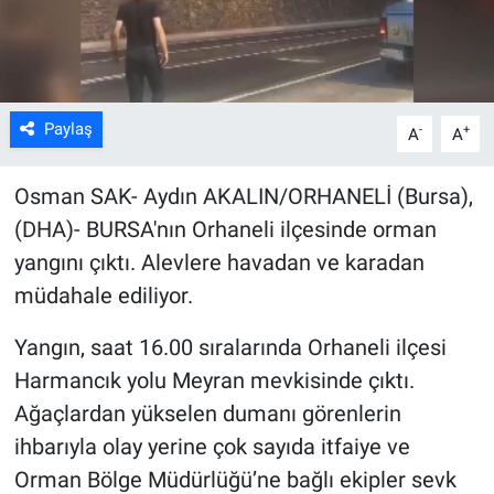
Kültür Sanat
Bilim ve Teknoloji
Paylaş
-
+
A
A
Genel
Osman SAK- Aydın AKALIN/ORHANELİ (Bursa),
(DHA)- BURSA'nın Orhaneli ilçesinde orman
yangını çıktı. Alevlere havadan ve karadan
müdahale ediliyor.
Yangın, saat 16.00 sıralarında Orhaneli ilçesi
Harmancık yolu Meyran mevkisinde çıktı.
Ağaçlardan yükselen dumanı görenlerin
ihbarıyla olay yerine çok sayıda itfaiye ve
Orman Bölge Müdürlüğü’ne bağlı ekipler sevk