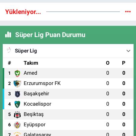
Yükleniyor...
Süper Lig Puan Durumu
Süper Lig
#
Takım
O
P
Amed
0
0
1
Erzurumspor FK
0
0
2
Başakşehir
0
0
3
Kocaelispor
0
0
4
Beşiktaş
0
0
5
Eyüpspor
0
0
6
Galatasaray
0
0
7