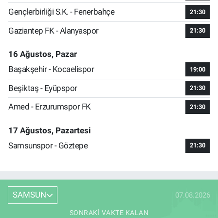
Gençlerbirliği S.K. - Fenerbahçe
21:30
Gaziantep FK - Alanyaspor
21:30
16 Ağustos, Pazar
Başakşehir - Kocaelispor
19:00
Beşiktaş - Eyüpspor
21:30
Amed - Erzurumspor FK
21:30
17 Ağustos, Pazartesi
Samsunspor - Göztepe
21:30
SAMSUN
07.08.2026
SONRAKI VAKTE KALAN