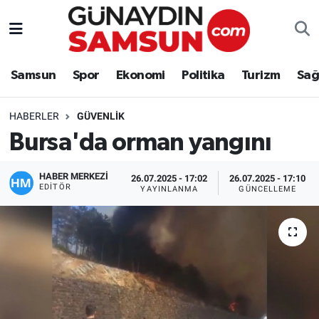
Samsun
Nöbetçi Eczaneler
Samsun
Spor
Ekonomi
Politika
Turizm
Sağ
Spor
Hava Durumu
HABERLER
GÜVENLIK
Ekonomi
Trafik Durumu
Bursa'da orman yangını
Politika
Süper Lig Puan Durumu ve Fikstür
HABER MERKEZİ
26.07.2025 - 17:02
26.07.2025 - 17:10
EDITÖR
YAYINLANMA
GÜNCELLEME
Turizm
Tüm Manşetler
Sağlık
Son Dakika Haberleri
Eğitim
Haber Arşivi
Yaşam