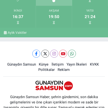
İKINDI
AKŞAM
YATSI
16:37
19:50
21:24
Aylık Vakitler
Günaydın Samsun
Künye
İletişim
Yayın İlkeleri
KVKK
Politikalar
Reklam
Günaydın Samsun Haber; şehrin gündemini, son dakika
gelişmelerini ve öne çıkan içerikleri modern ve sade bir
tasarımla, güvenilir bir dille sunar. Samsun’u merak edenler için