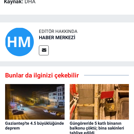
Kaynak:
DHA
EDITÖR HAKKINDA
HABER MERKEZİ
Bunlar da ilginizi çekebilir
Gaziantep'te 4.5 büyüklüğünde
Güngören'de 5 katlı binanın
deprem
balkonu çöktü; bina sakinleri
tahliye edildi