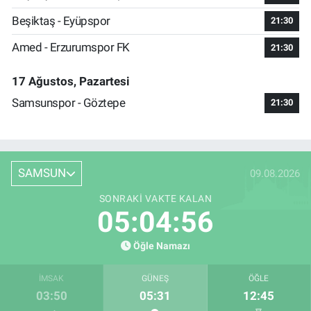
Beşiktaş - Eyüpspor
21:30
Amed - Erzurumspor FK
21:30
17 Ağustos, Pazartesi
Samsunspor - Göztepe
21:30
SAMSUN
09.08.2026
SONRAKI VAKTE KALAN
05:04:56
Öğle Namazı
İMSAK
GÜNEŞ
ÖĞLE
03:50
05:31
12:45