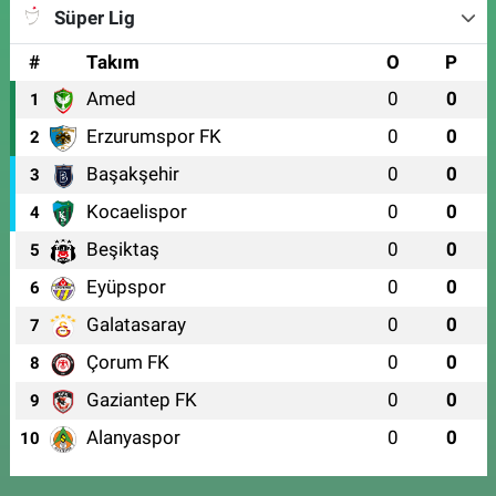
Süper Lig
#
Takım
O
P
Amed
0
0
1
Erzurumspor FK
0
0
2
Başakşehir
0
0
3
Kocaelispor
0
0
4
Beşiktaş
0
0
5
Eyüpspor
0
0
6
Galatasaray
0
0
7
Çorum FK
0
0
8
Gaziantep FK
0
0
9
Alanyaspor
0
0
10