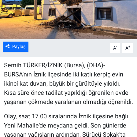
Kültür Sanat
Bilim ve Teknoloji
Genel
Paylaş
-
+
A
A
Semih TÜRKER/İZNİK (Bursa), (DHA)-
BURSA'nın İznik ilçesinde iki katlı kerpiç evin
ikinci kat duvarı, büyük bir gürültüyle yıkıldı.
Kısa süre önce tadilat yapıldığı öğrenilen evde
yaşanan çökmede yaralanan olmadığı öğrenildi.
Olay, saat 17.00 sıralarında İznik ilçesine bağlı
Yeni Mahalle'de meydana geldi. Son günlerde
yaşanan yağışların ardından, Sürücü Sokak'ta