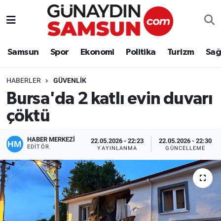
Samsun
Nöbetçi Eczaneler
Samsun
Spor
Ekonomi
Politika
Turizm
Sağ
Spor
Hava Durumu
HABERLER
GÜVENLIK
Ekonomi
Trafik Durumu
Bursa'da 2 katlı evin duvarı
çöktü
Politika
Süper Lig Puan Durumu ve Fikstür
Turizm
Tüm Manşetler
HABER MERKEZİ
22.05.2026 - 22:23
22.05.2026 - 22:30
EDITÖR
YAYINLANMA
GÜNCELLEME
Sağlık
Son Dakika Haberleri
Eğitim
Haber Arşivi
Yaşam