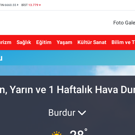
TIN
6660.55
BİST
13.779
Foto Gale
urizm
Sağlık
Eğitim
Yaşam
Kültür Sanat
Bilim ve T
u
n, Yarın ve 1 Haftalık Hava 
Burdur
°