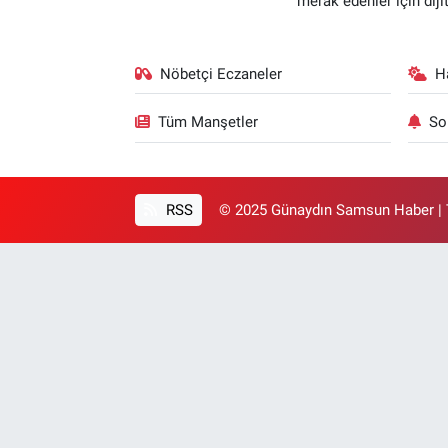
merak edenler için dij
Nöbetçi Eczaneler
H
Tüm Manşetler
So
RSS
© 2025 Günaydın Samsun Haber | T