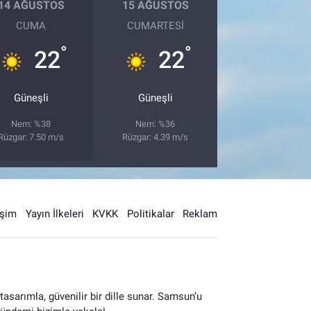
14 AĞUSTOS
15 AĞUSTOS
CUMA
CUMARTESI
°
°
22
22
Güneşli
Güneşli
Nem: %38
Nem: %36
Rüzgar: 7.50 m/s
Rüzgar: 4.39 m/s
işim
Yayın İlkeleri
KVKK
Politikalar
Reklam
sarımla, güvenilir bir dille sunar. Samsun’u