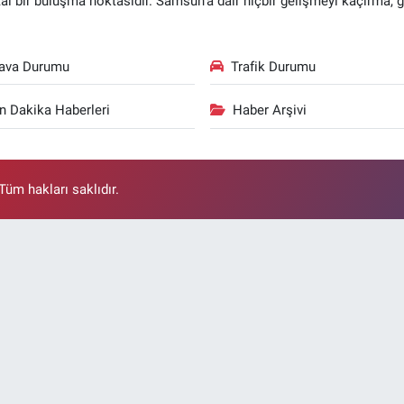
ital bir buluşma noktasıdır. Samsun’a dair hiçbir gelişmeyi kaçırma, 
ava Durumu
Trafik Durumu
n Dakika Haberleri
Haber Arşivi
üm hakları saklıdır.