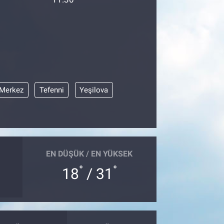
Merkez
Tefenni
Yeşilova
EN DÜŞÜK / EN YÜKSEK
°
°
18
/ 31