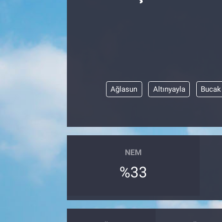
Kültür Sanat
Bilim ve Teknoloji
Genel
Ağlasun
Altınyayla
Bucak
NEM
%33