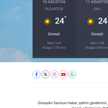
10 AĞUSTOS
11 AĞUSTO
PAZARTESI
SALI
°
24
24
Güneşli
Güneşli
Nem: %42
Nem: %39
Rüzgar: 7.50 m/s
Rüzgar: 6.00 m/
Günaydın Samsun Haber; şehrin gündemini, so