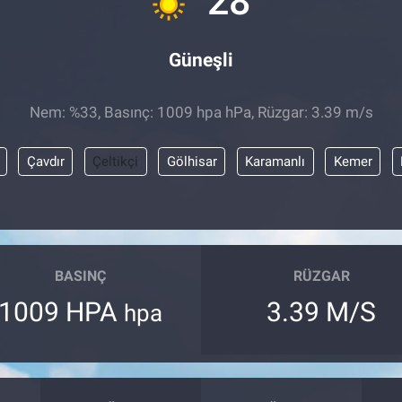
28
Güneşli
Nem: %33, Basınç: 1009 hpa hPa, Rüzgar: 3.39 m/s
Çavdır
Çeltikçi
Gölhisar
Karamanlı
Kemer
BASINÇ
RÜZGAR
1009 HPA
3.39 M/S
hpa