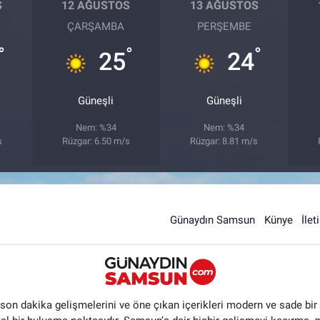
S
12 AĞUSTOS
13 AĞUSTOS
ÇARŞAMBA
PERŞEMBE
°
°
°
25
24
Güneşli
Güneşli
Nem: %34
Nem: %34
s
Rüzgar: 6.50 m/s
Rüzgar: 8.81 m/s
Günaydın Samsun
Künye
İlet
n dakika gelişmelerini ve öne çıkan içerikleri modern ve sade bir ta