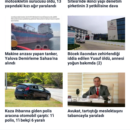
motosikletin sürücüsü öldü, 13
Sitesi'nde ikinci yapı denetim
yaşındaki kızı ağır yaralandı
şirketinin 3 yetkilisine dava
Makine arızası yapan tanker,
Böcek ilacından zehirlendiği
Yalova Demirleme Sahası'na
iddia edilen Yusuf öldü, annesi
alındı
yoğun bakımda (2)
Kaza ihbarına giden polis
Avukat, tartıştığı meslektaşını
aracına otomobil çarptı: 1'i
tabancayla yaraladı
polis, 1'i bekçi 6 yaralı