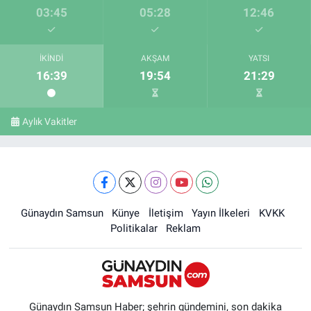
03:45
05:28
12:46
İKINDI
AKŞAM
YATSI
16:39
19:54
21:29
Aylık Vakitler
Günaydın Samsun
Künye
İletişim
Yayın İlkeleri
KVKK
Politikalar
Reklam
Günaydın Samsun Haber; şehrin gündemini, son dakika