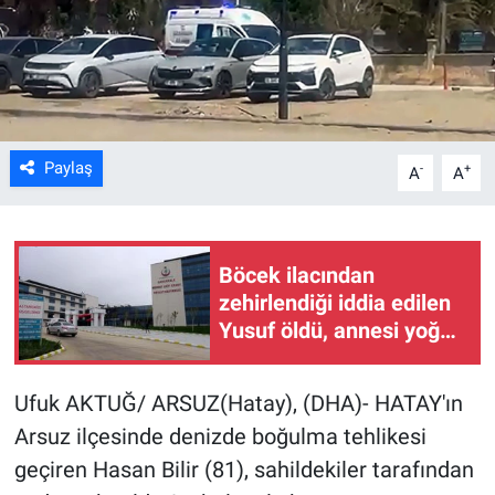
Kültür Sanat
Bilim ve Teknoloji
Genel
Paylaş
-
+
A
A
Böcek ilacından
zehirlendiği iddia edilen
Yusuf öldü, annesi yoğun
bakımda (2)
Ufuk AKTUĞ/ ARSUZ(Hatay), (DHA)- HATAY'ın
Arsuz ilçesinde denizde boğulma tehlikesi
geçiren Hasan Bilir (81), sahildekiler tarafından