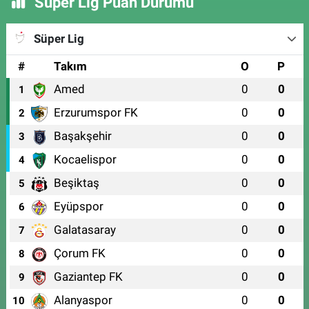
Süper Lig Puan Durumu
Süper Lig
#
Takım
O
P
Amed
0
0
1
Erzurumspor FK
0
0
2
Başakşehir
0
0
3
Kocaelispor
0
0
4
Beşiktaş
0
0
5
Eyüpspor
0
0
6
Galatasaray
0
0
7
Çorum FK
0
0
8
Gaziantep FK
0
0
9
Alanyaspor
0
0
10