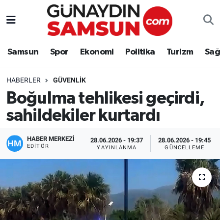
Samsun
Nöbetçi Eczaneler
Samsun
Spor
Ekonomi
Politika
Turizm
Sağ
Spor
Hava Durumu
HABERLER
GÜVENLIK
Ekonomi
Trafik Durumu
Boğulma tehlikesi geçirdi,
sahildekiler kurtardı
Politika
Süper Lig Puan Durumu ve Fikstür
Turizm
Tüm Manşetler
HABER MERKEZİ
28.06.2026 - 19:37
28.06.2026 - 19:45
EDITÖR
YAYINLANMA
GÜNCELLEME
Sağlık
Son Dakika Haberleri
Eğitim
Haber Arşivi
Yaşam