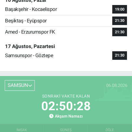
16 Ağustos, Pazar
Başakşehir - Kocaelispor
19:00
Beşiktaş - Eyüpspor
21:30
Amed - Erzurumspor FK
21:30
17 Ağustos, Pazartesi
Samsunspor - Göztepe
21:30
SAMSUN
06.08.2026
SONRAKI VAKTE KALAN
02:50:27
Akşam Namazı
İMSAK
GÜNEŞ
ÖĞLE