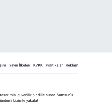
işim
Yayın İlkeleri
KVKK
Politikalar
Reklam
sarımla, güvenilir bir dille sunar. Samsun’u
gündemi bizimle yakala!