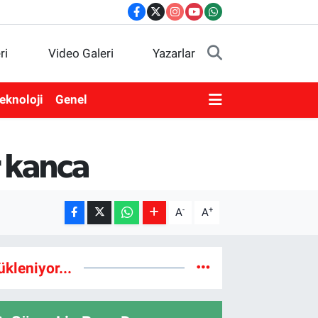
ri
Video Galeri
Yazarlar
eknoloji
Genel
 kanca
-
+
A
A
ükleniyor...