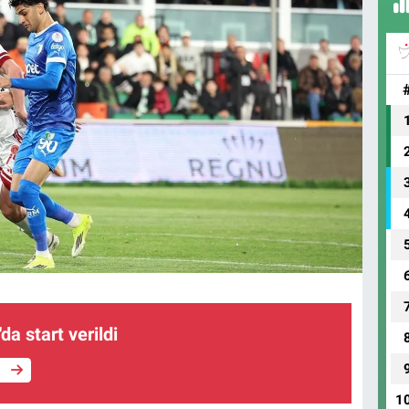
da start verildi
e
1