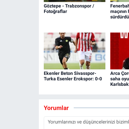
Göztepe - Trabzonspor /
Fenerbah
Fotoğraflar
maçının h
sürdürdü
Ekenler Beton Sivasspor-
Arca Çor
Turka Esenler Erokspor: 0-0
saha oy
Karlsbak
Yorumlar