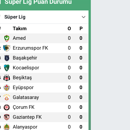
Süper Lig Puan Durumu
Süper Lig
#
Takım
O
P
Amed
0
0
1
Erzurumspor FK
0
0
2
Başakşehir
0
0
3
Kocaelispor
0
0
4
Beşiktaş
0
0
5
Eyüpspor
0
0
6
Galatasaray
0
0
7
Çorum FK
0
0
8
Gaziantep FK
0
0
9
Alanyaspor
0
0
0