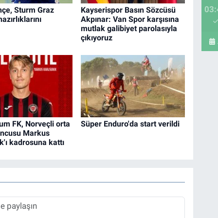
03:
çe, Sturm Graz
Kayserispor Basın Sözcüsü
azırlıklarını
Akpınar: Van Spor karşısına
mutlak galibiyet parolasıyla
çıkıyoruz
um FK, Norveçli orta
Süper Enduro'da start verildi
uncusu Markus
k'ı kadrosuna kattı