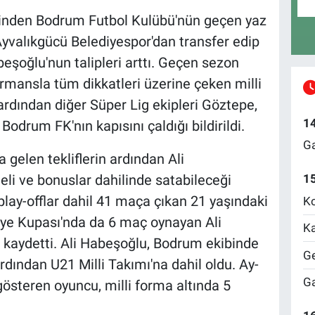
rinden Bodrum Futbol Kulübü'nün geçen yaz
yvalıkgücü Belediyespor'dan transfer edip
beşoğlu'nun talipleri arttı. Geçen sezon
ormansla tüm dikkatleri üzerine çeken milli
ardından diğer Süper Lig ekipleri Göztepe,
1
drum FK'nın kapısını çaldığı bildirildi.
Ga
a gelen tekliflerin ardından Ali
eli ve bonuslar dahilinde satabileceği
1
play-offlar dahil 41 maça çıkan 21 yaşındaki
Ko
kiye Kupası'nda da 6 maç oynayan Ali
Ka
 kaydetti. Ali Habeşoğlu, Bodrum ekibinde
Ge
rdından U21 Milli Takımı'na dahil oldu. Ay-
Ga
 gösteren oyuncu, milli forma altında 5