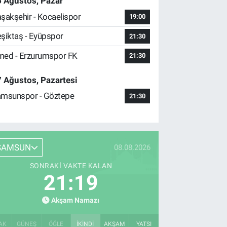
 Ağustos, Pazar
şakşehir - Kocaelispor
19:00
şiktaş - Eyüpspor
21:30
ed - Erzurumspor FK
21:30
 Ağustos, Pazartesi
msunspor - Göztepe
21:30
SAMSUN
08.08.2026
SONRAKI VAKTE KALAN
21:18
Akşam Namazı
AK
GÜNEŞ
ÖĞLE
İKINDI
AKŞAM
YATSI