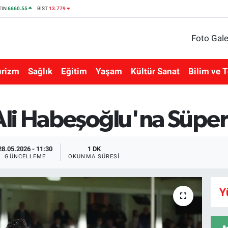
TIN
6660.55
BİST
13.779
Foto Gale
urizm
Sağlık
Eğitim
Yaşam
Kültür Sanat
Bilim ve T
li Habeşoğlu'na Süper
28.05.2026 - 11:30
1 DK
GÜNCELLEME
OKUNMA SÜRESI
Y