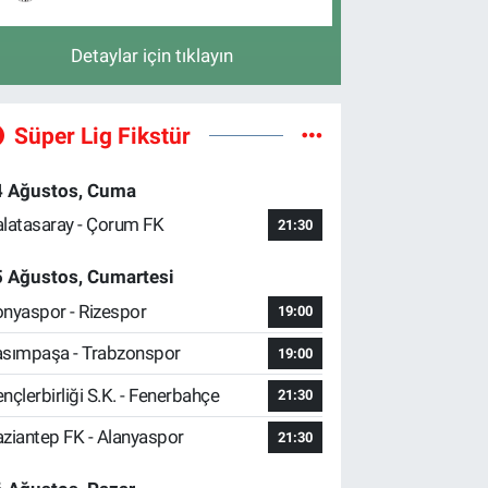
Detaylar için tıklayın
Süper Lig Fikstür
4 Ağustos, Cuma
latasaray - Çorum FK
21:30
5 Ağustos, Cumartesi
nyaspor - Rizespor
19:00
sımpaşa - Trabzonspor
19:00
nçlerbirliği S.K. - Fenerbahçe
21:30
ziantep FK - Alanyaspor
21:30