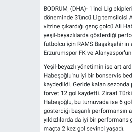
BODRUM, (DHA)- 1'inci Lig ekiple
döneminde 3'üncü Lig temsilcisi A
vitrine çıkardığı genç golcü Ali Ha
yeşil-beyazlılarda gösterdiği perf
futbolcu için RAMS Başakşehir'in 
Erzurumspor FK ve Alanyaspor'un Bo
Yeşil-beyazlı yönetimin ise art ard
Habeşoğlu'nu iyi bir bonservis bed
kaydedildi. Geride kalan sezonda 
forvet 12 gol kaydetti. Ziraat Tür
Habeşoğlu, bu turnuvada ise 6 gol
gösterdiği başarılı performansın a
yıldızlılarda da iyi bir performans
maçta 2 kez gol sevinci yaşadı.