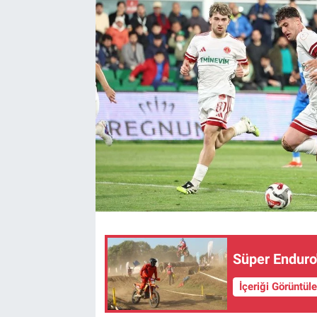
Kültür Sanat
Bilim ve Teknoloji
Genel
Süper Enduro'
İçeriği Görüntül