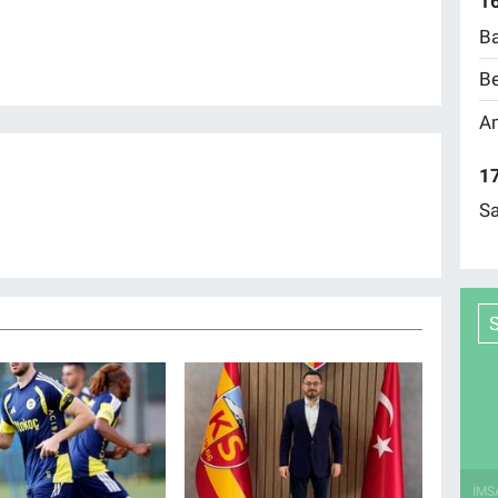
16
Ba
Be
Am
17
Sa
İMS