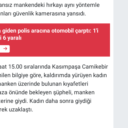
ansız mankendeki hırkayı aynı yöntemle
anları güvenlik kamerasına yansıdı.
 giden polis aracına otomobil çarptı: 1'i
i 6 yaralı
e
saat 15.00 sıralarında Kasımpaşa Camikebir
ilen bilgiye göre, kaldırımda yürüyen kadın
anken üzerinde bulunan kıyafetleri
ğaza önünde bekleyen şüpheli, manken
erine giydi. Kadın daha sonra giydiği
ek uzaklaştı.