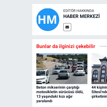
EDITÖR HAKKINDA
HABER MERKEZİ
Bunlar da ilginizi çekebilir
Beton mikserinin çarptığı
44 kişin
motosikletin sürücüsü öldü,
Sitesi'nd
13 yaşındaki kızı ağır
şirketini
yaralandı