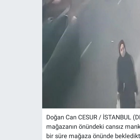
Kültür Sanat
Bilim ve Teknoloji
Genel
Doğan Can CESUR / İSTANBUL (DH
mağazanın önündeki cansız manken
bir süre mağaza önünde bekledikte