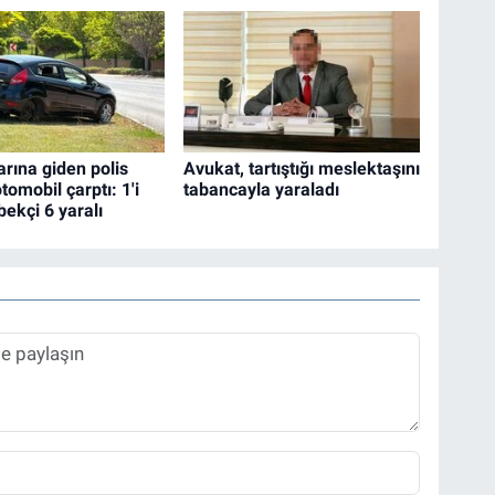
arına giden polis
Avukat, tartıştığı meslektaşını
tomobil çarptı: 1'i
tabancayla yaraladı
 bekçi 6 yaralı