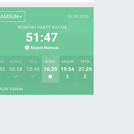
SAMSUN
06.08.2026
SONRAKI VAKTE KALAN
51:46
Akşam Namazı
AK
GÜNEŞ
ÖĞLE
İKINDI
AKŞAM
YATSI
45
05:28
12:46
16:39
19:54
21:29
Aylık Vakitler