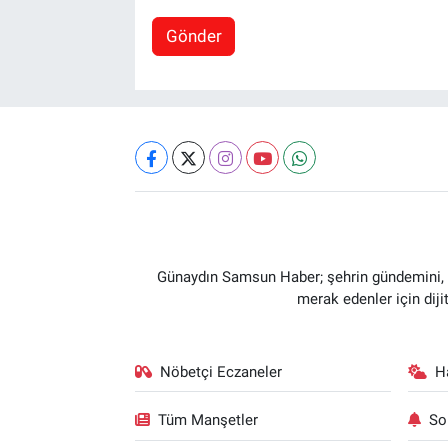
Gönder
Günaydın Samsun Haber; şehrin gündemini, so
merak edenler için dij
Nöbetçi Eczaneler
H
Tüm Manşetler
So