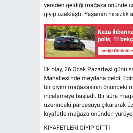
yeniden geldiği mağaza önünde c
giyip uzaklaştı. Yaşanan hırsızlık 
Kaza ihbarına
polis, 1'i bekç
İçeriği Görüntül
İlk olay, 26 Ocak Pazartesi günü 
Mahallesi'nde meydana geldi. Edin
bir giyim mağazasının önündeki m
incelemeye başladı. Bir süre ma
üzerindeki pardesüyü çıkararak üz
kıyafetle mağaza önünden yürüyer
KIYAFETLERİ GİYİP GİTTİ