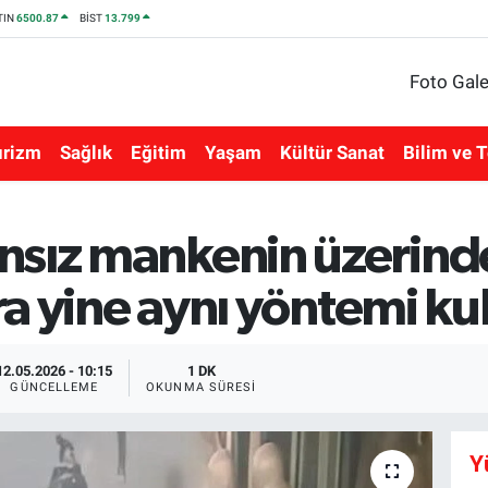
TIN
6500.87
BİST
13.799
Foto Gale
urizm
Sağlık
Eğitim
Yaşam
Kültür Sanat
Bilim ve T
sız mankenin üzerindek
nra yine aynı yöntemi ku
12.05.2026 - 10:15
1 DK
GÜNCELLEME
OKUNMA SÜRESI
Y