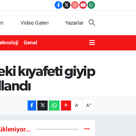
ri
Video Galeri
Yazarlar
eknoloji
Genel
i kıyafeti giyip
llandı
-
+
A
A
ükleniyor...