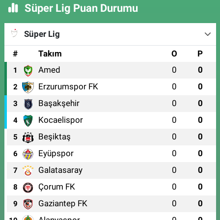
Süper Lig Puan Durumu
Süper Lig
#
Takım
O
P
Amed
0
0
1
Erzurumspor FK
0
0
2
Başakşehir
0
0
3
Kocaelispor
0
0
4
Beşiktaş
0
0
5
Eyüpspor
0
0
6
Galatasaray
0
0
7
Çorum FK
0
0
8
Gaziantep FK
0
0
9