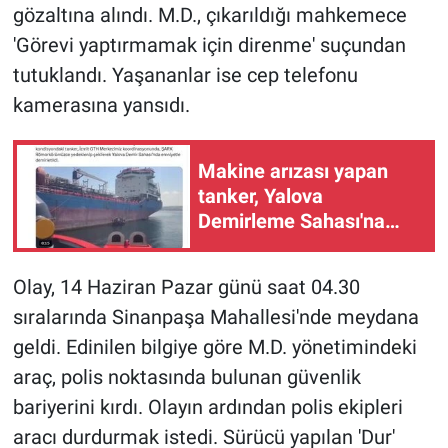
gözaltına alındı. M.D., çıkarıldığı mahkemece
'Görevi yaptırmamak için direnme' suçundan
tutuklandı. Yaşananlar ise cep telefonu
kamerasına yansıdı.
Makine arızası yapan
tanker, Yalova
Demirleme Sahası'na
alındı
Olay, 14 Haziran Pazar günü saat 04.30
sıralarında Sinanpaşa Mahallesi'nde meydana
geldi. Edinilen bilgiye göre M.D. yönetimindeki
araç, polis noktasında bulunan güvenlik
bariyerini kırdı. Olayın ardından polis ekipleri
aracı durdurmak istedi. Sürücü yapılan 'Dur'