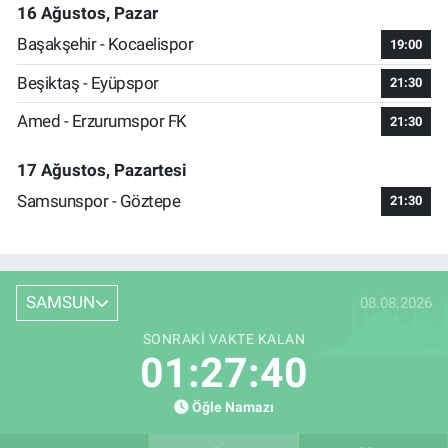
16 Ağustos, Pazar
Başakşehir - Kocaelispor
19:00
Beşiktaş - Eyüpspor
21:30
Amed - Erzurumspor FK
21:30
17 Ağustos, Pazartesi
Samsunspor - Göztepe
21:30
SAMSUN
08.08.2026
SONRAKI VAKTE KALAN
01:27:39
Öğle Namazı