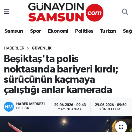
Samsun
Nöbetçi Eczaneler
Samsun
Spor
Ekonomi
Politika
Turizm
Sağ
Spor
Hava Durumu
HABERLER
GÜVENLIK
Ekonomi
Trafik Durumu
Beşiktaş'ta polis
noktasında bariyeri kırdı;
Politika
Süper Lig Puan Durumu ve Fikstür
sürücünün kaçmaya
Turizm
Tüm Manşetler
çalıştığı anlar kamerada
Sağlık
Son Dakika Haberleri
HABER MERKEZİ
29.06.2026 - 09:43
29.06.2026 - 09:50
EDITÖR
YAYINLANMA
GÜNCELLEME
Eğitim
Haber Arşivi
Yaşam