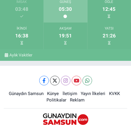
İMSAK
GÜNEŞ
ÖĞLE
03:48
05:30
12:45
İKINDI
AKŞAM
YATSI
16:38
19:51
21:26
Aylık Vakitler
Günaydın Samsun
Künye
İletişim
Yayın İlkeleri
KVKK
Politikalar
Reklam