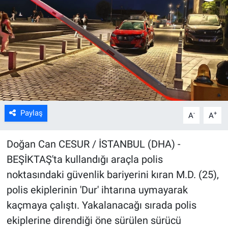
Kültür Sanat
Bilim ve Teknoloji
Genel
Paylaş
-
+
A
A
Doğan Can CESUR / İSTANBUL (DHA) -
BEŞİKTAŞ'ta kullandığı araçla polis
noktasındaki güvenlik bariyerini kıran M.D. (25),
polis ekiplerinin 'Dur' ihtarına uymayarak
kaçmaya çalıştı. Yakalanacağı sırada polis
ekiplerine direndiği öne sürülen sürücü