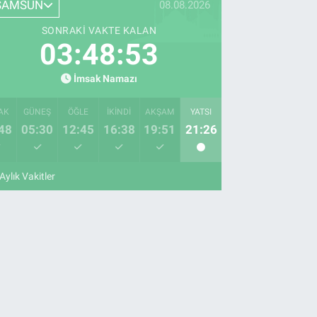
SAMSUN
08.08.2026
SONRAKI VAKTE KALAN
03:48:52
İmsak Namazı
AK
GÜNEŞ
ÖĞLE
İKINDI
AKŞAM
YATSI
48
05:30
12:45
16:38
19:51
21:26
Aylık Vakitler