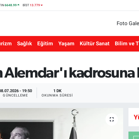
TIN
6648.99
BİST
13.779
Foto Gale
urizm
Sağlık
Eğitim
Yaşam
Kültür Sanat
Bilim ve T
 Alemdar'ı kadrosuna 
08.07.2026 - 19:50
1 DK
GÜNCELLEME
OKUNMA SÜRESI
Y