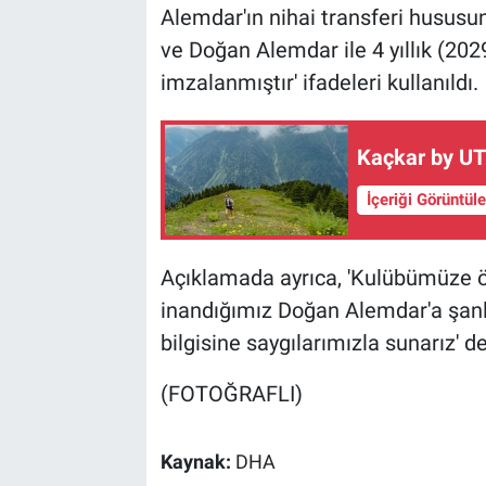
Alemdar'ın nihai transferi hususu
ve Doğan Alemdar ile 4 yıllık (2
imzalanmıştır' ifadeleri kullanıldı.
Kaçkar by UTM
İçeriği Görüntül
Açıklamada ayrıca, 'Kulübümüze 
inandığımız Doğan Alemdar'a şanl
bilgisine saygılarımızla sunarız' d
(FOTOĞRAFLI)
Kaynak:
DHA