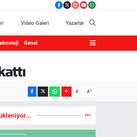
ri
Video Galeri
Yazarlar
eknoloji
Genel
kattı
-
+
A
A
ükleniyor...