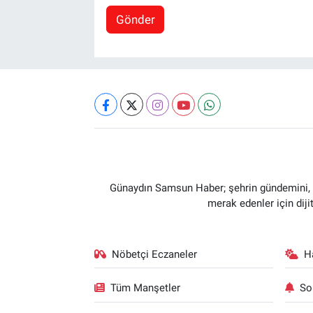
Gönder
Günaydın Samsun Haber; şehrin gündemini, so
merak edenler için dij
Nöbetçi Eczaneler
H
Tüm Manşetler
So