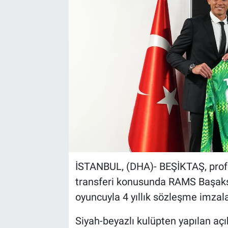
Kültür Sanat
Bilim ve Teknoloji
Genel
İSTANBUL, (DHA)- BEŞİKTAŞ, prof
transferi konusunda RAMS Başakşe
oyuncuyla 4 yıllık sözleşme imzala
Siyah-beyazlı kulüpten yapılan aç