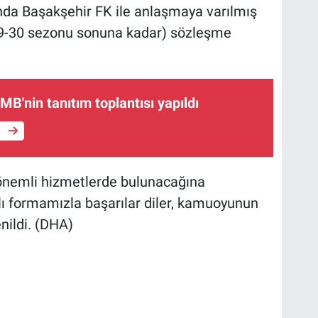
nda Başakşehir FK ile anlaşmaya varılmış
029-30 sezonu sonuna kadar) sözleşme
B'nin tanıtım toplantısı yapıldı
e
önemli hizmetlerde bulunacağına
ı formamızla başarılar diler, kamuoyunun
enildi. (DHA)