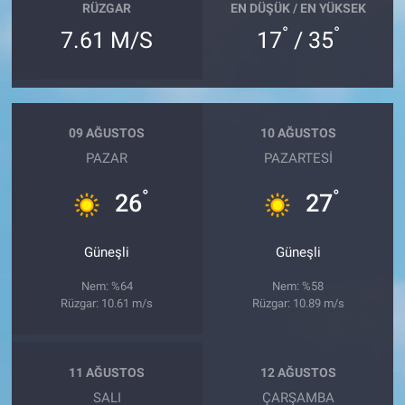
RÜZGAR
EN DÜŞÜK / EN YÜKSEK
°
°
7.61 M/S
17
/ 35
09 AĞUSTOS
10 AĞUSTOS
PAZAR
PAZARTESI
°
°
26
27
Güneşli
Güneşli
Nem: %64
Nem: %58
Rüzgar: 10.61 m/s
Rüzgar: 10.89 m/s
11 AĞUSTOS
12 AĞUSTOS
SALI
ÇARŞAMBA