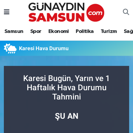
Samsun
Nöbetçi Eczaneler
Samsun
Spor
Ekonomi
Politika
Turizm
Sağ
Spor
Hava Durumu
Karesi Hava Durumu
Ekonomi
Trafik Durumu
Politika
Süper Lig Puan Durumu ve Fikstür
Karesi Bugün, Yarın ve 1
Turizm
Tüm Manşetler
Haftalık Hava Durumu
Tahmini
Sağlık
Son Dakika Haberleri
Eğitim
Haber Arşivi
ŞU AN
Yaşam