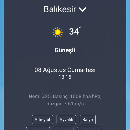
Balıkesir
Kültür Sanat
Bilim ve Teknoloji
°
34
Genel
Güneşli
08 Ağustos Cumartesi
13:15
Nem: %25, Basınç: 1008 hpa hPa,
Rüzgar: 7.61 m/s
Altıeylül
Ayvalık
Balya