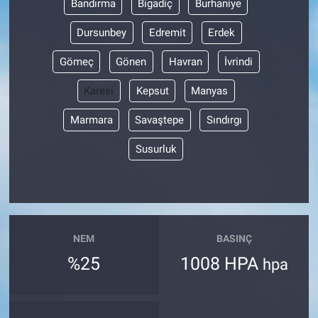
Bandırma
Bigadiç
Burhaniye
Dursunbey
Edremit
Erdek
Gömeç
Gönen
Havran
İvrindi
Karesi
Kepsut
Manyas
Marmara
Savaştepe
Sındırgı
Susurluk
NEM
BASINÇ
%25
1008 HPA
hpa