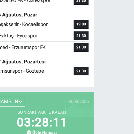
ziantep FK - Alanyaspor
21:30
 Ağustos, Pazar
şakşehir - Kocaelispor
19:00
şiktaş - Eyüpspor
21:30
ed - Erzurumspor FK
21:30
 Ağustos, Pazartesi
msunspor - Göztepe
21:30
SAMSUN
08.08.2026
SONRAKI VAKTE KALAN
03:28:10
Öğle Namazı