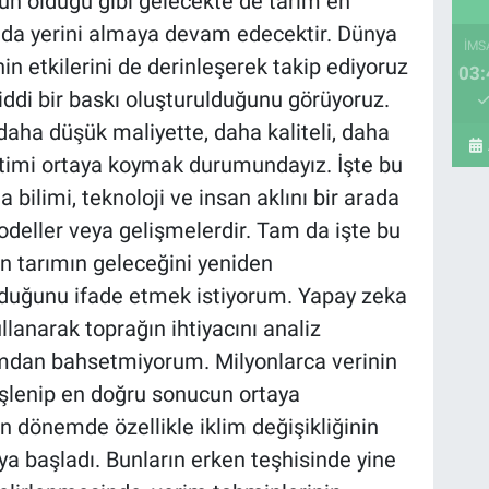
dün olduğu gibi gelecekte de tarım en
nda yerini almaya devam edecektir. Dünya
İMS
in etkilerini de derinleşerek takip ediyoruz
03:
iddi bir baskı oluşturulduğunu görüyoruz.
 daha düşük maliyette, daha kaliteli, daha
retimi ortaya koymak durumundayız. İşte bu
bilimi, teknoloji ve insan aklını bir arada
deller veya gelişmelerdir. Tam da işte bu
in tarımın geleceğini yeniden
 olduğunu ifade etmek istiyorum. Yapay zeka
llanarak toprağın ihtiyacını analiz
lımdan bahsetmiyorum. Milyonlarca verinin
 işlenip en doğru sonucun ortaya
dönemde özellikle iklim değişikliğinin
aya başladı. Bunların erken teşhisinde yine