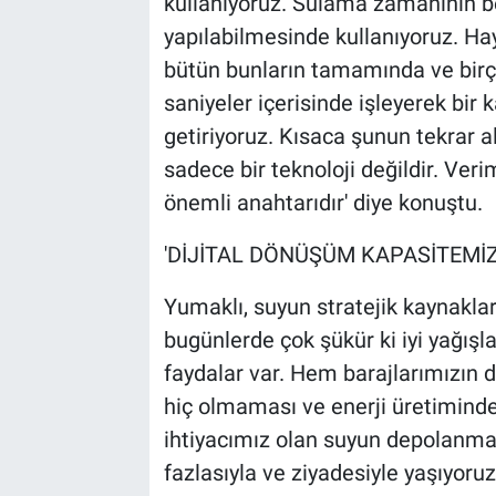
kullanıyoruz. Sulama zamanının b
yapılabilmesinde kullanıyoruz. Ha
bütün bunların tamamında ve birçok
saniyeler içerisinde işleyerek bir
getiriyoruz. Kısaca şunun tekrar a
sadece bir teknoloji değildir. Veriml
önemli anahtarıdır' diye konuştu.
'DİJİTAL DÖNÜŞÜM KAPASİTEMİZ
Yumaklı, suyun stratejik kaynaklar
bugünlerde çok şükür ki iyi yağışl
faydalar var. Hem barajlarımızın 
hiç olmaması ve enerji üretimin
ihtiyacımız olan suyun depolanmas
fazlasıyla ve ziyadesiyle yaşıyoruz