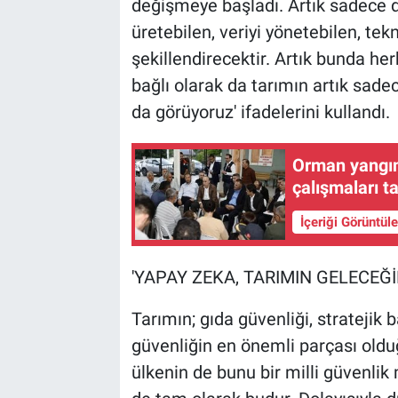
değişmeye başladı. Artık sadece d
üretebilen, veriyi yönetebilen, tek
şekillendirecektir. Artık bunda h
bağlı olarak da tarımın artık sade
da görüyoruz' ifadelerini kullandı.
Orman yangını
çalışmaları 
İçeriği Görüntül
'YAPAY ZEKA, TARIMIN GELECEĞİ
Tarımın; gıda güvenliği, stratejik b
güvenliğin en önemli parçası oldu
ülkenin de bunu bir milli güvenli