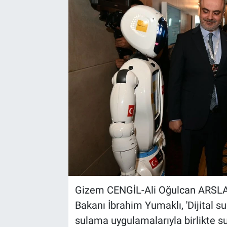
Kültür Sanat
Bilim ve Teknoloji
Genel
Gizem CENGİL-Ali Oğulcan ARSL
Bakanı İbrahim Yumaklı, 'Dijital s
sulama uygulamalarıyla birlikte s