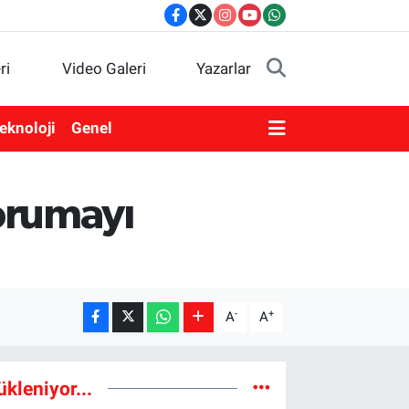
ri
Video Galeri
Yazarlar
eknoloji
Genel
orumayı
-
+
A
A
ükleniyor...