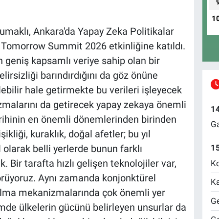
1
maklı, Ankara'da Yapay Zeka Politikalar
 Tomorrow Summit 2026 etkinliğine katıldı.
 geniş kapsamlı veriye sahip olan bir
lirsizliği barındırdığını da göz önüne
ebilir hale getirmekte bu verileri işleyecek
malarını da getirecek yapay zekaya önemli
1
tarihinin en önemli dönemlerinden birinden
Ga
kliği, kuraklık, doğal afetler; bu yıl
 olarak belli yerlerde bunun farklı
1
. Bir tarafta hızlı gelişen teknolojiler var,
Ko
görüyoruz. Aynı zamanda konjonktürel
Ka
r alma mekanizmalarında çok önemli yer
Ge
e ülkelerin gücünü belirleyen unsurlar da