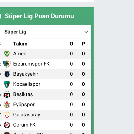
Süper Lig Puan Durumu
Süper Lig
#
Takım
O
P
Amed
0
0
1
Erzurumspor FK
0
0
2
Başakşehir
0
0
3
Kocaelispor
0
0
4
Beşiktaş
0
0
5
Eyüpspor
0
0
6
Galatasaray
0
0
7
Çorum FK
0
0
8