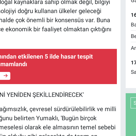
Ga
oğal kaynaklara sahip olmak değil, bilgiyi
nolojiyi doğru kullanan ülkeler geleceği
16
erhalde çok önemli bir konsensüs var. Buna
Ba
ce ekonomik bir faaliyet olmaktan çıktığını
Be
Am
ndan etkilenen 5 ilde hasar tespit
17
tamamlandı
Sa
e
Nİ YENİDEN ŞEKİLLENDİRECEK'
ağımsızlık, çevresel sürdürülebilirlik ve milli
ğunu belirten Yumaklı, 'Bugün birçok
k meselesi olarak ele almasının temel sebebi