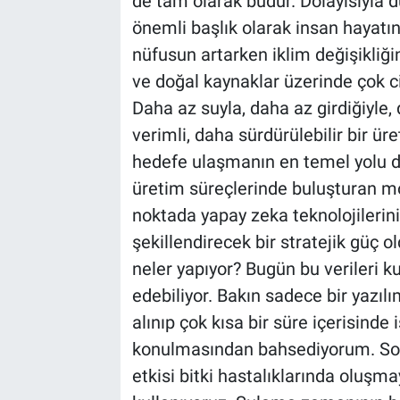
de tam olarak budur. Dolayısıyla 
önemli başlık olarak insan hayatı
nüfusun artarken iklim değişikliğin
ve doğal kaynaklar üzerinde çok c
Daha az suyla, daha az girdiğiyle,
verimli, daha sürdürülebilir bir ü
hedefe ulaşmanın en temel yolu da 
üretim süreçlerinde buluşturan mo
noktada yapay zeka teknolojilerin
şekillendirecek bir stratejik güç
neler yapıyor? Bugün bu verileri ku
edebiliyor. Bakın sadece bir yazı
alınıp çok kısa bir süre içerisinde
konulmasından bahsediyorum. Son 
etkisi bitki hastalıklarında oluşm