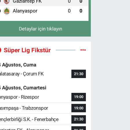
Gaziantep FK
0
0
9
Alanyaspor
0
0
0
Detaylar için tıklayın
Süper Lig Fikstür
4 Ağustos, Cuma
latasaray - Çorum FK
21:30
5 Ağustos, Cumartesi
nyaspor - Rizespor
19:00
sımpaşa - Trabzonspor
19:00
nçlerbirliği S.K. - Fenerbahçe
21:30