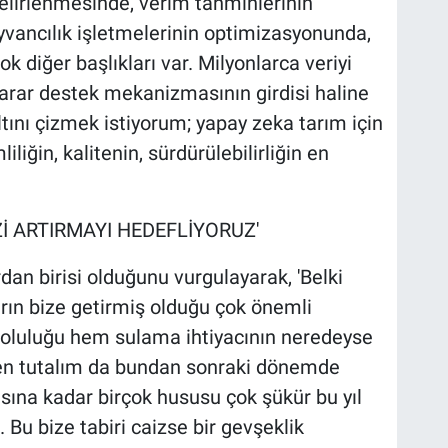
elirlenmesinde, verim tahminlerinin
yvancılık işletmelerinin optimizasyonunda,
 diğer başlıkları var. Milyonlarca veriyi
 karar destek mekanizmasının girdisi haline
ltını çizmek istiyorum; yapay zeka tarım için
iliğin, kalitenin, sürdürülebilirliğin en
İ ARTIRMAYI HEDEFLİYORUZ'
dan birisi olduğunu vurgulayarak, 'Belki
arın bize getirmiş olduğu çok önemli
doluluğu hem sulama ihtiyacının neredeyse
den tutalım da bundan sonraki dönemde
ına kadar birçok hususu çok şükür bu yıl
. Bu bize tabiri caizse bir gevşeklik