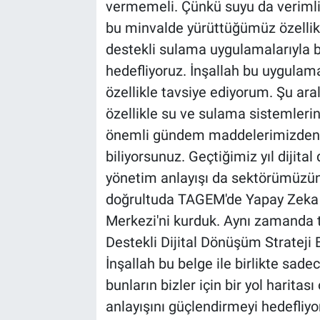
vermemeli. Çünkü suyu da verimli 
bu minvalde yürüttüğümüz özellikl
destekli sulama uygulamalarıyla b
hedefliyoruz. İnşallah bu uygulamal
özellikle tavsiye ediyorum. Şu ara
özellikle su ve sulama sistemleri
önemli gündem maddelerimizden bi
biliyorsunuz. Geçtiğimiz yıl dijita
yönetim anlayışı da sektörümüzün 
doğrultuda TAGEM'de Yapay Zeka V
Merkezi'ni kurduk. Aynı zamanda
Destekli Dijital Dönüşüm Strateji 
İnşallah bu belge ile birlikte sad
bunların bizler için bir yol harita
anlayışını güçlendirmeyi hedefliyo