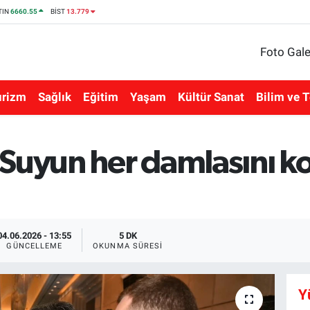
TIN
6660.55
BİST
13.779
Foto Gale
urizm
Sağlık
Eğitim
Yaşam
Kültür Sanat
Bilim ve T
 Suyun her damlasını k
04.06.2026 - 13:55
5 DK
GÜNCELLEME
OKUNMA SÜRESI
Y