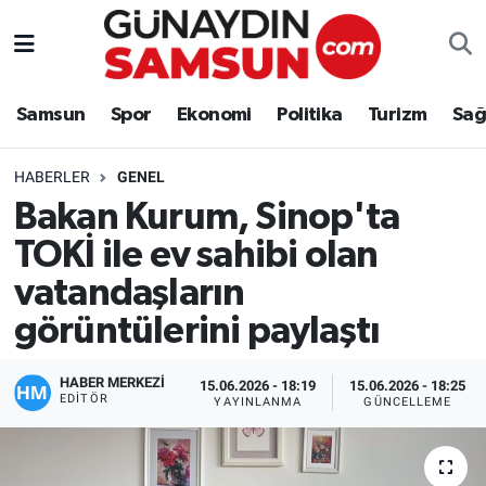
Samsun
Nöbetçi Eczaneler
Samsun
Spor
Ekonomi
Politika
Turizm
Sağ
Spor
Hava Durumu
HABERLER
GENEL
Ekonomi
Trafik Durumu
Bakan Kurum, Sinop'ta
TOKİ ile ev sahibi olan
Politika
Süper Lig Puan Durumu ve Fikstür
vatandaşların
Turizm
Tüm Manşetler
görüntülerini paylaştı
Sağlık
Son Dakika Haberleri
HABER MERKEZİ
15.06.2026 - 18:19
15.06.2026 - 18:25
EDITÖR
YAYINLANMA
GÜNCELLEME
Eğitim
Haber Arşivi
Yaşam