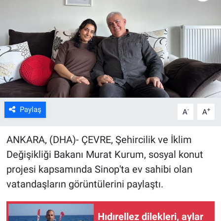
Kültür Sanat
Bilim ve Teknoloji
Genel
Paylaş
-
+
A
A
ANKARA, (DHA)- ÇEVRE, Şehircilik ve İklim
Değişikliği Bakanı Murat Kurum, sosyal konut
projesi kapsamında Sinop'ta ev sahibi olan
vatandaşların görüntülerini paylaştı.
Hıdırellez dilekleri, aylar