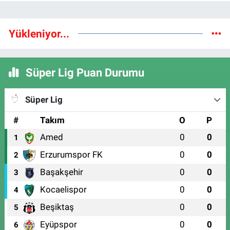
Yükleniyor...
Süper Lig Puan Durumu
Süper Lig
#
Takım
O
P
Amed
0
0
1
Erzurumspor FK
0
0
2
Başakşehir
0
0
3
Kocaelispor
0
0
4
Beşiktaş
0
0
5
Eyüpspor
0
0
6