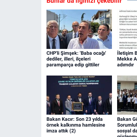
Bunlar da ilginizi çekebilir
CHP'li Şimşek: 'Baba ocağı'
İletişim
dediler, illeri, ilçeleri
Mekke An
paramparça edip gittiler
adımdır
Bakan Kacır: Son 23 yılda
Bakan G
örnek kalkınma hamlesine
Sorumlul
imza attık (2)
sosyal d
güçlenme