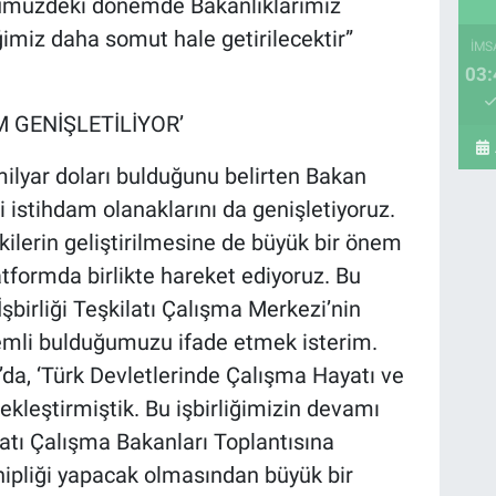
önümüzdeki dönemde Bakanlıklarımız
iğimiz daha somut hale getirilecektir”
İMS
03:
M GENİŞLETİLİYOR’
 milyar doları bulduğunu belirten Bakan
i istihdam olanaklarını da genişletiyoruz.
şkilerin geliştirilmesine de büyük bir önem
atformda birlikte hareket ediyoruz. Bu
birliği Teşkilatı Çalışma Merkezi’nin
emli bulduğumuzu ifade etmek isterim.
’da, ‘Türk Devletlerinde Çalışma Hayatı ve
kleştirmiştik. Bu işbirliğimizin devamı
ilatı Çalışma Bakanları Toplantısına
hipliği yapacak olmasından büyük bir