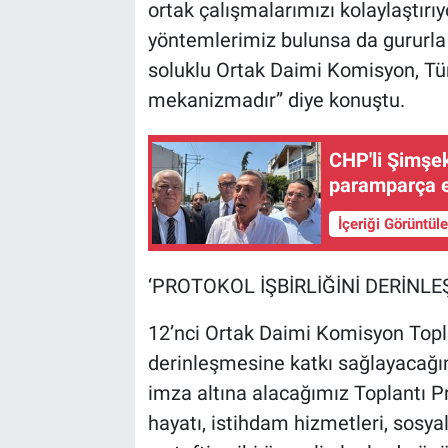
ortak çalışmalarımızı kolaylaştırıyo
yöntemlerimiz bulunsa da gururla 
soluklu Ortak Daimi Komisyon, Tür
mekanizmadır” diye konuştu.
CHP'li Şimşek:
paramparça ed
İçeriği Görüntül
‘PROTOKOL İŞBİRLİĞİNİ DERİNLE
12’nci Ortak Daimi Komisyon Toplan
derinleşmesine katkı sağlayacağını
imza altına alacağımız Toplantı Pr
hayatı, istihdam hizmetleri, sosyal 