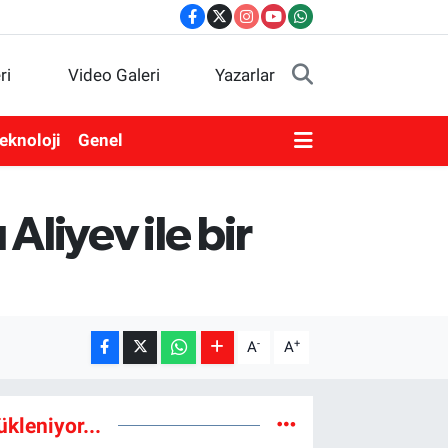
ri
Video Galeri
Yazarlar
eknoloji
Genel
liyev ile bir
-
+
A
A
ükleniyor...