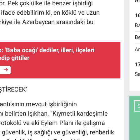
Ga
r. Pek çok ülke ile benzer işbirliği
ifade edebilirim ki, en köklü ve uzun
16
kiye ile Azerbaycan arasındaki bu
Ba
Be
Am
 'Baba ocağı' dediler, illeri, ilçeleri
ip gittiler
17
e
Sa
ŞTİRECEK’
tı’sının mevcut işbirliğinin
 belirten Işıkhan, “Kıymetli kardeşimle
otokolü ve eki Eylem Planı ile çalışma
güvenlik, iş sağlığı ve güvenliği, rehberlik