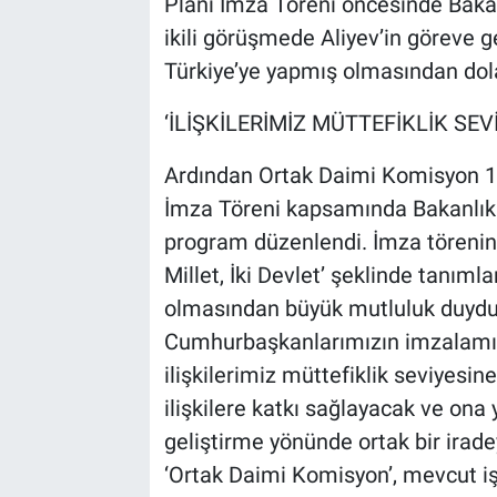
Planı İmza Töreni öncesinde Bakan
ikili görüşmede Aliyev’in göreve gel
Türkiye’ye yapmış olmasından dola
‘İLİŞKİLERİMİZ MÜTTEFİKLİK SEV
Ardından Ortak Daimi Komisyon 12
İmza Töreni kapsamında Bakanlık 
program düzenlendi. İmza töreni
Millet, İki Devlet’ şeklinde tanımla
olmasından büyük mutluluk duydu
Cumhurbaşkanlarımızın imzalamış
ilişkilerimiz müttefiklik seviyesin
ilişkilere katkı sağlayacak ve ona 
geliştirme yönünde ortak bir irad
‘Ortak Daimi Komisyon’, mevcut iş