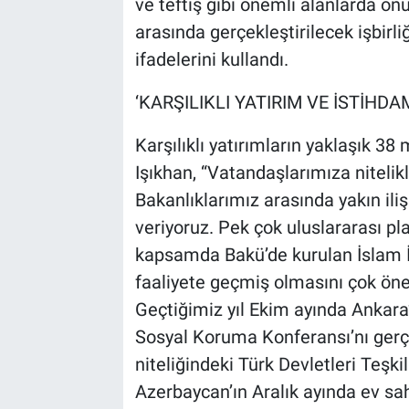
ve teftiş gibi önemli alanlarda 
arasında gerçekleştirilecek işbirl
ifadelerini kullandı.
‘KARŞILIKLI YATIRIM VE İSTİHDA
Karşılıklı yatırımların yaklaşık 38
Işıkhan, “Vatandaşlarımıza nitelikl
Bakanlıklarımız arasında yakın ili
veriyoruz. Pek çok uluslararası pl
kapsamda Bakü’de kurulan İslam İş
faaliyete geçmiş olmasını çok ön
Geçtiğimiz yıl Ekim ayında Ankara
Sosyal Koruma Konferansı’nı gerçe
niteliğindeki Türk Devletleri Teşk
Azerbaycan’ın Aralık ayında ev sa