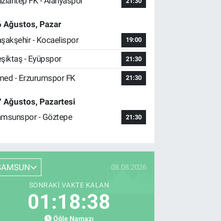
ziantep FK - Alanyaspor
21:30
 Ağustos, Pazar
şakşehir - Kocaelispor
19:00
şiktaş - Eyüpspor
21:30
ed - Erzurumspor FK
21:30
 Ağustos, Pazartesi
msunspor - Göztepe
21:30
SAMSUN
08.08.2026
SONRAKI VAKTE KALAN
01:18:37
Öğle Namazı