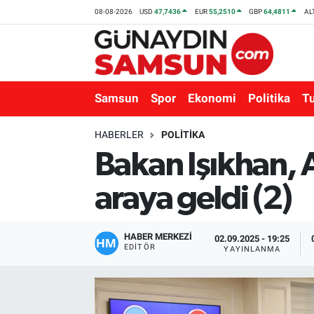
08-08-2026
USD
47,7436
EUR
55,2510
GBP
64,4811
AL
Samsun
Nöbetçi Eczaneler
Spor
Hava Durumu
Samsun
Spor
Ekonomi
Politika
T
Ekonomi
Trafik Durumu
HABERLER
POLITIKA
Bakan Işıkhan, A
Politika
Süper Lig Puan Durumu ve Fikstür
araya geldi (2)
Turizm
Tüm Manşetler
Sağlık
Son Dakika Haberleri
HABER MERKEZİ
02.09.2025 - 19:25
EDITÖR
YAYINLANMA
Eğitim
Haber Arşivi
Yaşam