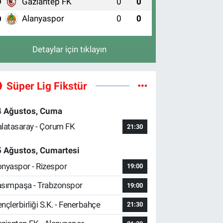
Gaziantep FK
0
0
9
Alanyaspor
0
0
0
Detaylar için tıklayın
Süper Lig Fikstür
4 Ağustos, Cuma
latasaray - Çorum FK
21:30
5 Ağustos, Cumartesi
nyaspor - Rizespor
19:00
sımpaşa - Trabzonspor
19:00
nçlerbirliği S.K. - Fenerbahçe
21:30