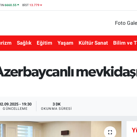
TIN
6660.55
BİST
13.779
Foto Gale
urizm
Sağlık
Eğitim
Yaşam
Kültür Sanat
Bilim ve T
zerbaycanlı mevkidaşı A
02.09.2025 - 19:30
3 DK
GÜNCELLEME
OKUNMA SÜRESI
Y