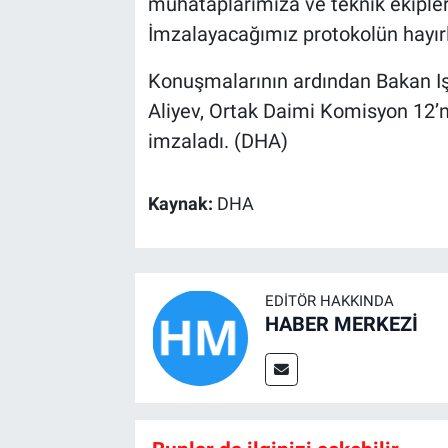
muhataplarımıza ve teknik ekiple
İmzalayacağımız protokolün hayırl
Konuşmalarının ardından Bakan I
Aliyev, Ortak Daimi Komisyon 12’n
imzaladı. (DHA)
Kaynak:
DHA
EDITÖR HAKKINDA
HABER MERKEZİ