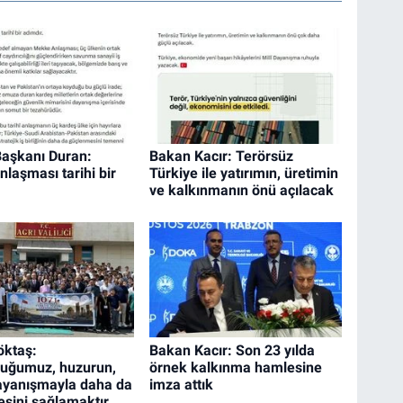
 Başkanı Duran:
Bakan Kacır: Terörsüz
laşması tarihi bir
Türkiye ile yatırımın, üretimin
ve kalkınmanın önü açılacak
öktaş:
Bakan Kacır: Son 23 yılda
uğumuz, huzurun,
örnek kalkınma hamlesine
ayanışmayla daha da
imza attık
sini sağlamaktır