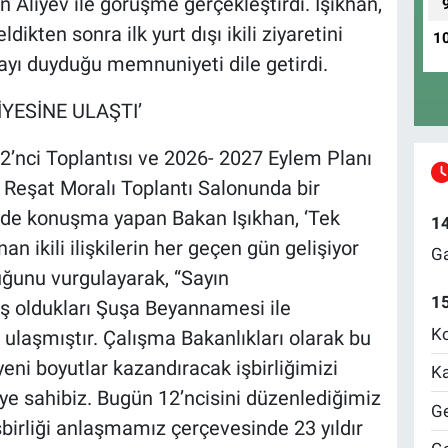
 Aliyev ile görüşme gerçekleştirdi. Işıkhan,
dikten sonra ilk yurt dışı ikili ziyaretini
1
yı duyduğu memnuniyeti dile getirdi.
İYESİNE ULAŞTI’
’nci Toplantısı ve 2026- 2027 Eylem Planı
Reşat Moralı Toplantı Salonunda bir
nde konuşma yapan Bakan Işıkhan, ‘Tek
1
nan ikili ilişkilerin her geçen gün gelişiyor
Ga
ğunu vurgulayarak, “Sayın
1
 oldukları Şuşa Beyannamesi ile
Ko
e ulaşmıştır. Çalışma Bakanlıkları olarak bu
yeni boyutlar kazandıracak işbirliğimizi
Ka
eye sahibiz. Bugün 12’ncisini düzenlediğimiz
Ge
birliği anlaşmamız çerçevesinde 23 yıldır