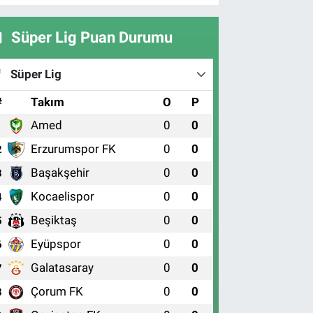
Süper Lig Puan Durumu
Süper Lig
#
Takım
O
P
Amed
0
0
1
Erzurumspor FK
0
0
2
Başakşehir
0
0
3
Kocaelispor
0
0
4
Beşiktaş
0
0
5
Eyüpspor
0
0
6
Galatasaray
0
0
7
Çorum FK
0
0
8