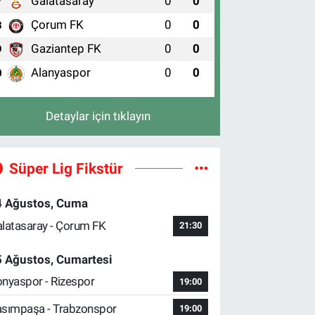
Galatasaray
0
0
7
Çorum FK
0
0
8
Gaziantep FK
0
0
9
Alanyaspor
0
0
0
Detaylar için tıklayın
Süper Lig Fikstür
4 Ağustos, Cuma
latasaray - Çorum FK
21:30
5 Ağustos, Cumartesi
nyaspor - Rizespor
19:00
sımpaşa - Trabzonspor
19:00