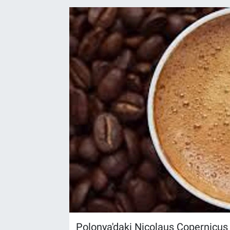
Kültür Sanat
Bilim ve Teknoloji
Genel
Polonya'daki Nicolaus Copernicus