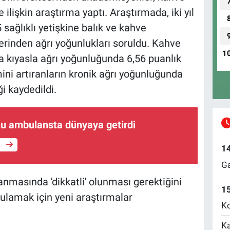
 ilişkin araştırma yaptı. Araştırmada, iki yıl
 sağlıklı yetişkine balık ve kahve
zerinden ağrı yoğunlukları soruldu. Kahve
1
ra kıyasla ağrı yoğunluğunda 6,56 puanlık
mini artıranların kronik ağrı yoğunluğunda
i kaydedildi.
nu ambulansta dünyaya getirdi
e
1
Ga
nmasında 'dikkatli' olunması gerektiğini
1
ulamak için yeni araştırmalar
Ko
Ka