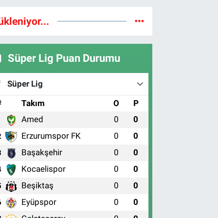
ükleniyor...
Süper Lig Puan Durumu
Süper Lig
#
Takım
O
P
Amed
0
0
1
Erzurumspor FK
0
0
2
Başakşehir
0
0
3
Kocaelispor
0
0
4
Beşiktaş
0
0
5
Eyüpspor
0
0
6