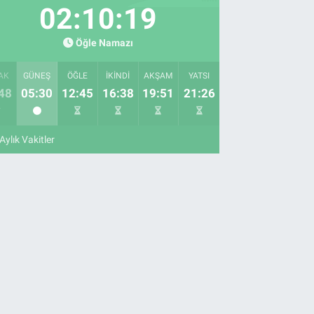
02:10:18
Öğle Namazı
AK
GÜNEŞ
ÖĞLE
İKINDI
AKŞAM
YATSI
48
05:30
12:45
16:38
19:51
21:26
Aylık Vakitler