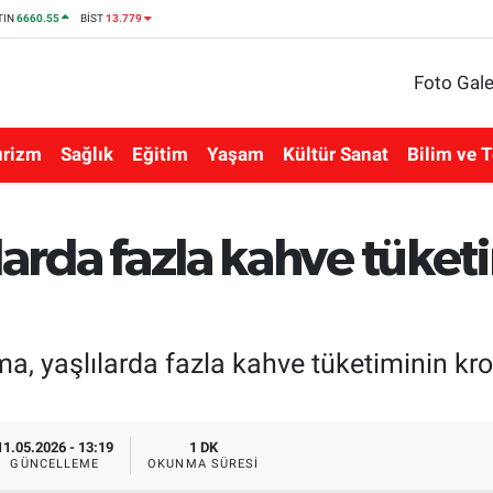
TIN
6660.55
BİST
13.779
Foto Gale
urizm
Sağlık
Eğitim
Yaşam
Kültür Sanat
Bilim ve T
larda fazla kahve tüket
, yaşlılarda fazla kahve tüketiminin kro
11.05.2026 - 13:19
1 DK
GÜNCELLEME
OKUNMA SÜRESI