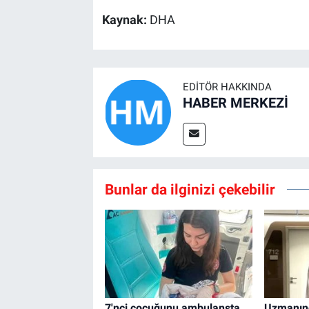
Kaynak:
DHA
EDITÖR HAKKINDA
HABER MERKEZİ
Bunlar da ilginizi çekebilir
7'nci çocuğunu ambulansta
Uzmanın