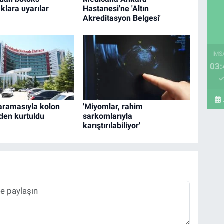
klara uyarılar
Hastanesi'ne 'Altın
Akreditasyon Belgesi'
İMS
03:
ramasıyla kolon
'Miyomlar, rahim
den kurtuldu
sarkomlarıyla
karıştırılabiliyor'