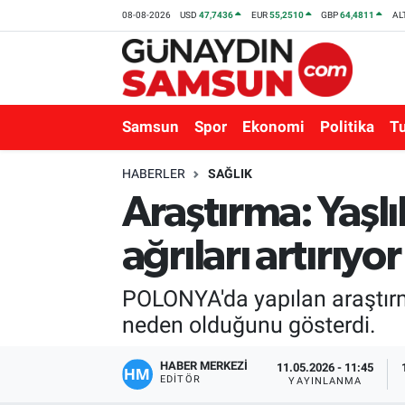
08-08-2026
USD
47,7436
EUR
55,2510
GBP
64,4811
AL
Samsun
Nöbetçi Eczaneler
Spor
Hava Durumu
Samsun
Spor
Ekonomi
Politika
T
Ekonomi
Trafik Durumu
HABERLER
SAĞLIK
Araştırma: Yaşlı
Politika
Süper Lig Puan Durumu ve Fikstür
ağrıları artırıyor
Turizm
Tüm Manşetler
POLONYA'da yapılan araştırma
Sağlık
Son Dakika Haberleri
neden olduğunu gösterdi.
Eğitim
Haber Arşivi
HABER MERKEZİ
11.05.2026 - 11:45
EDITÖR
YAYINLANMA
Yaşam