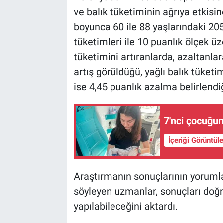
ve balık tüketiminin ağrıya etkisine
boyunca 60 ile 88 yaşlarındaki 205
tüketimleri ile 10 puanlık ölçek ü
tüketimini artıranlarda, azaltanla
artış görüldüğü, yağlı balık tüketi
ise 4,45 puanlık azalma belirlendiğ
7'nci çocuğu
İçeriği Görüntül
Araştırmanın sonuçlarının yorumla
söyleyen uzmanlar, sonuçları doğr
yapılabileceğini aktardı.