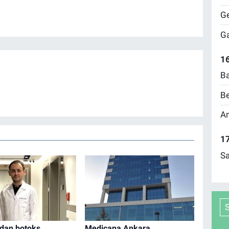
Ge
Ga
16
Ba
Be
Am
17
Sa
dan botoks
Medicana Ankara