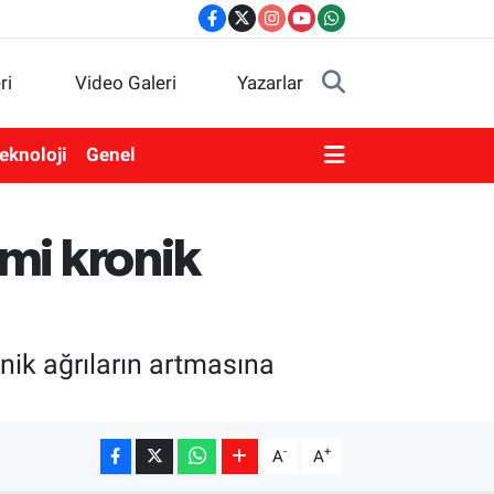
ri
Video Galeri
Yazarlar
eknoloji
Genel
imi kronik
nik ağrıların artmasına
-
+
A
A