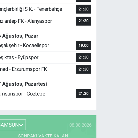
nçlerbirliği S.K. - Fenerbahçe
21:30
ziantep FK - Alanyaspor
21:30
 Ağustos, Pazar
şakşehir - Kocaelispor
19:00
şiktaş - Eyüpspor
21:30
ed - Erzurumspor FK
21:30
 Ağustos, Pazartesi
msunspor - Göztepe
21:30
SAMSUN
08.08.2026
SONRAKI VAKTE KALAN