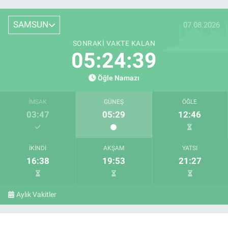
SAMSUN
07.08.2026
SONRAKI VAKTE KALAN
05:24:38
Öğle Namazı
İMSAK
GÜNEŞ
ÖĞLE
03:47
05:29
12:46
İKINDI
AKŞAM
YATSI
16:38
19:53
21:27
Aylık Vakitler