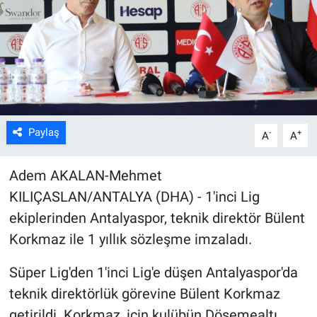
Kültür Sanat
Bilim ve Teknoloji
Genel
Paylaş
-
+
A
A
Adem AKALAN-Mehmet
KILIÇASLAN/ANTALYA (DHA) - 1'inci Lig
ekiplerinden Antalyaspor, teknik direktör Bülent
Korkmaz ile 1 yıllık sözleşme imzaladı.
Süper Lig'den 1'inci Lig'e düşen Antalyaspor'da
teknik direktörlük görevine Bülent Korkmaz
getirildi. Korkmaz, için kulübün Döşemealtı