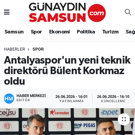
Samsun
Nöbetçi Eczaneler
Samsun
Spor
Ekonomi
Politika
Turizm
Sağ
Spor
Hava Durumu
HABERLER
SPOR
Ekonomi
Trafik Durumu
Antalyaspor'un yeni teknik
direktörü Bülent Korkmaz
Politika
Süper Lig Puan Durumu ve Fikstür
oldu
Turizm
Tüm Manşetler
HABER MERKEZİ
26.06.2026 - 16:01
26.06.2026 - 16:10
Sağlık
Son Dakika Haberleri
EDITÖR
YAYINLANMA
GÜNCELLEME
Eğitim
Haber Arşivi
Yaşam