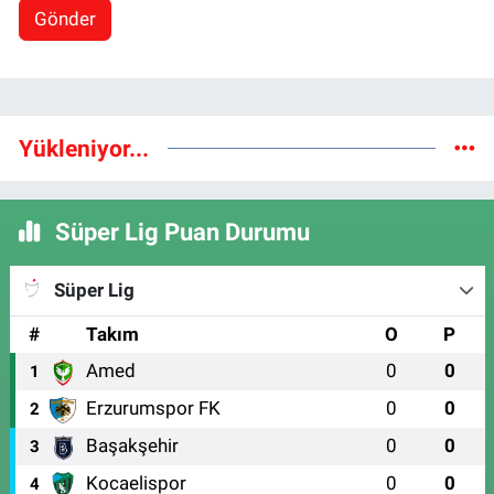
Gönder
Yükleniyor...
Süper Lig Puan Durumu
Süper Lig
#
Takım
O
P
Amed
0
0
1
Erzurumspor FK
0
0
2
Başakşehir
0
0
3
Kocaelispor
0
0
4