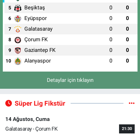
Beşiktaş
0
0
5
Eyüpspor
0
0
6
Galatasaray
0
0
7
Çorum FK
0
0
8
Gaziantep FK
0
0
9
Alanyaspor
0
0
10
Detaylar için tıklayın
Süper Lig Fikstür
14 Ağustos, Cuma
Galatasaray - Çorum FK
21:30