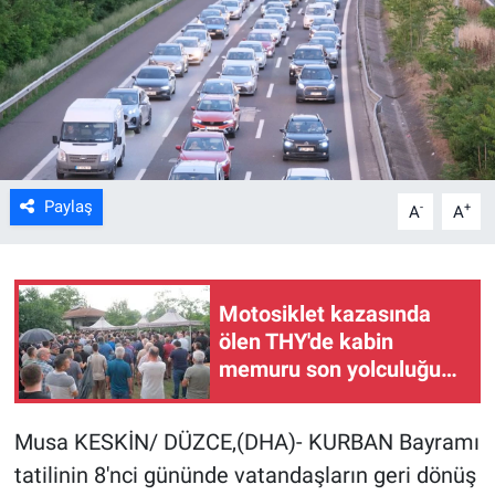
Kültür Sanat
Bilim ve Teknoloji
Genel
Paylaş
-
+
A
A
Motosiklet kazasında
ölen THY'de kabin
memuru son yolculuğuna
uğurlandı
Musa KESKİN/ DÜZCE,(DHA)- KURBAN Bayramı
tatilinin 8'nci gününde vatandaşların geri dönüş