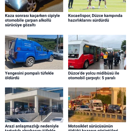
Kaza sonrası kaçarken cipiyle
Kocaelispor, Düzce kampında
otomobile çarpan alkollü
hazırlıklarını sürdürdü
sürücüye gözaltı
Yengesini pompalı tüfekle
Düzce'de yolcu midibüsü ile
öldürdü
otomobil çarpıştı: 5 yaralı
Arazi anlaşmazlığı nedeniyle
Motosiklet sürücüsünün
tartıştığı akrabasını tüfekle
öldüğü kazanın görüntüleri