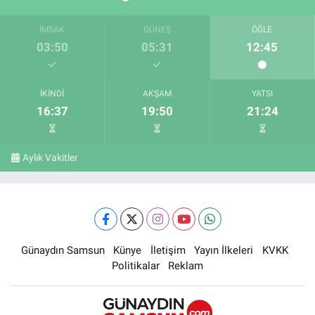
İMSAK
GÜNEŞ
ÖĞLE
03:50
05:31
12:45
İKINDI
AKŞAM
YATSI
16:37
19:50
21:24
Aylık Vakitler
Günaydın Samsun
Künye
İletişim
Yayın İlkeleri
KVKK
Politikalar
Reklam