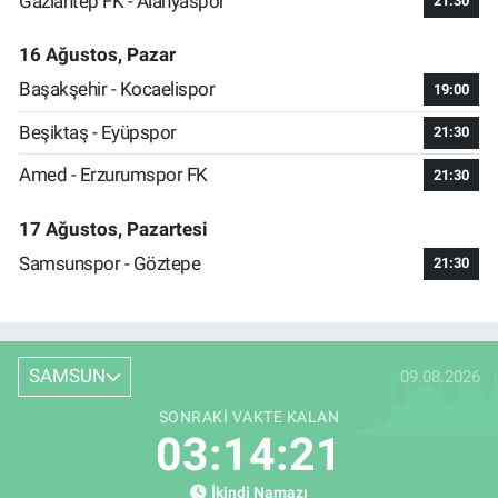
Gaziantep FK - Alanyaspor
21:30
16 Ağustos, Pazar
Başakşehir - Kocaelispor
19:00
Beşiktaş - Eyüpspor
21:30
Amed - Erzurumspor FK
21:30
17 Ağustos, Pazartesi
Samsunspor - Göztepe
21:30
SAMSUN
09.08.2026
SONRAKI VAKTE KALAN
03:14:20
İkindi Namazı