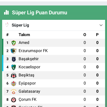
Süper Lig Puan Durumu
Süper Lig
#
Takım
O
P
Amed
0
0
1
Erzurumspor FK
0
0
2
Başakşehir
0
0
3
Kocaelispor
0
0
4
Beşiktaş
0
0
5
Eyüpspor
0
0
6
Galatasaray
0
0
7
Çorum FK
0
0
8