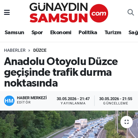
Samsun
Nöbetçi Eczaneler
Samsun
Spor
Ekonomi
Politika
Turizm
Sağ
Spor
Hava Durumu
HABERLER
DÜZCE
Ekonomi
Trafik Durumu
Anadolu Otoyolu Düzce
geçişinde trafik durma
Politika
Süper Lig Puan Durumu ve Fikstür
noktasında
Turizm
Tüm Manşetler
HABER MERKEZİ
30.05.2026 - 21:47
30.05.2026 - 21:55
Sağlık
Son Dakika Haberleri
EDITÖR
YAYINLANMA
GÜNCELLEME
Eğitim
Haber Arşivi
Yaşam