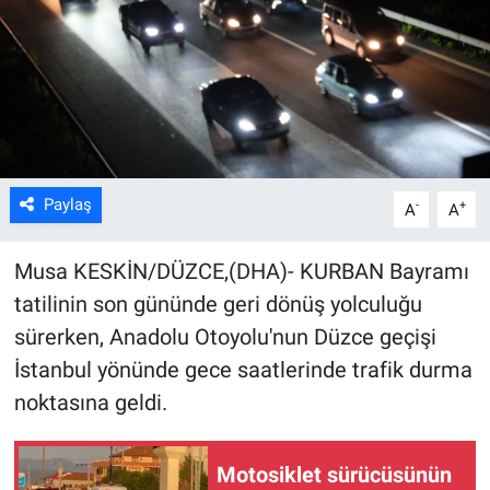
Kültür Sanat
Bilim ve Teknoloji
Genel
Paylaş
-
+
A
A
Musa KESKİN/DÜZCE,(DHA)- KURBAN Bayramı
tatilinin son gününde geri dönüş yolculuğu
sürerken, Anadolu Otoyolu'nun Düzce geçişi
İstanbul yönünde gece saatlerinde trafik durma
noktasına geldi.
Motosiklet sürücüsünün