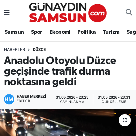
Samsun
Nöbetçi Eczaneler
Samsun
Spor
Ekonomi
Politika
Turizm
Sağ
Spor
Hava Durumu
HABERLER
DÜZCE
Ekonomi
Trafik Durumu
Anadolu Otoyolu Düzce
geçişinde trafik durma
Politika
Süper Lig Puan Durumu ve Fikstür
noktasına geldi
Turizm
Tüm Manşetler
HABER MERKEZİ
31.05.2026 - 23:25
31.05.2026 - 23:31
Sağlık
Son Dakika Haberleri
EDITÖR
YAYINLANMA
GÜNCELLEME
Eğitim
Haber Arşivi
Yaşam