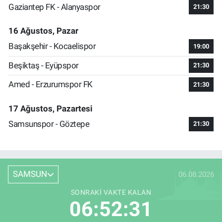
Gaziantep FK - Alanyaspor
21:30
16 Ağustos, Pazar
Başakşehir - Kocaelispor
19:00
Beşiktaş - Eyüpspor
21:30
Amed - Erzurumspor FK
21:30
17 Ağustos, Pazartesi
Samsunspor - Göztepe
21:30
SAMSUN
06.08.2026
SONRAKI VAKTE KALAN
06:52:30