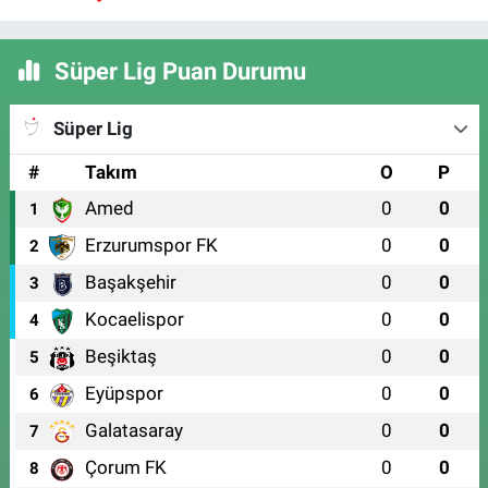
Süper Lig Puan Durumu
Süper Lig
#
Takım
O
P
Amed
0
0
1
Erzurumspor FK
0
0
2
Başakşehir
0
0
3
Kocaelispor
0
0
4
Beşiktaş
0
0
5
Eyüpspor
0
0
6
Galatasaray
0
0
7
Çorum FK
0
0
8