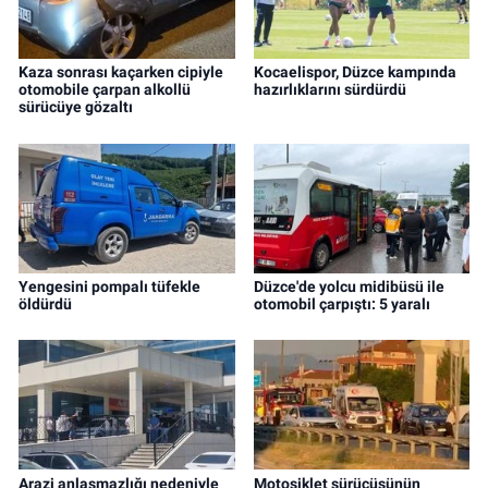
Kaza sonrası kaçarken cipiyle
Kocaelispor, Düzce kampında
otomobile çarpan alkollü
hazırlıklarını sürdürdü
sürücüye gözaltı
Yengesini pompalı tüfekle
Düzce'de yolcu midibüsü ile
öldürdü
otomobil çarpıştı: 5 yaralı
Arazi anlaşmazlığı nedeniyle
Motosiklet sürücüsünün