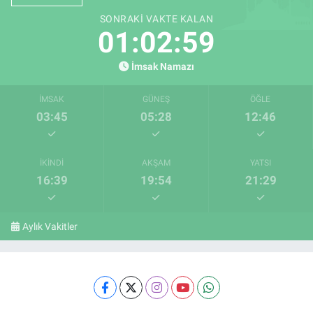
SONRAKI VAKTE KALAN
01:02:58
İmsak Namazı
İMSAK
GÜNEŞ
ÖĞLE
03:45
05:28
12:46
İKINDI
AKŞAM
YATSI
16:39
19:54
21:29
Aylık Vakitler