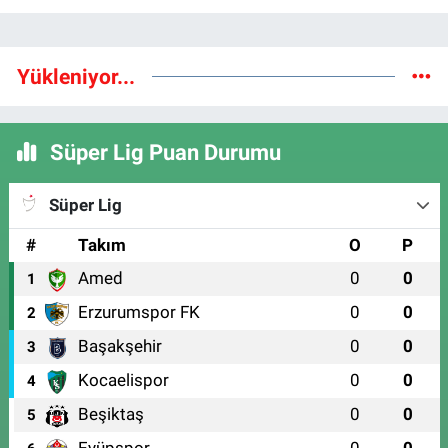
Yükleniyor...
Süper Lig Puan Durumu
Süper Lig
#
Takım
O
P
Amed
0
0
1
Erzurumspor FK
0
0
2
Başakşehir
0
0
3
Kocaelispor
0
0
4
Beşiktaş
0
0
5