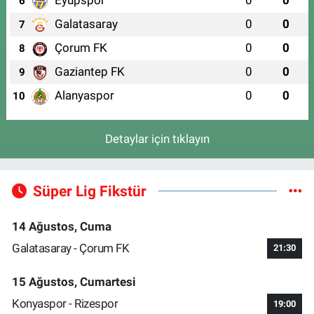
Eyüpspor
0
0
6
Galatasaray
0
0
7
Çorum FK
0
0
8
Gaziantep FK
0
0
9
Alanyaspor
0
0
10
Detaylar için tıklayın
Süper Lig Fikstür
14 Ağustos, Cuma
Galatasaray - Çorum FK
21:30
15 Ağustos, Cumartesi
Konyaspor - Rizespor
19:00