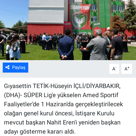
Kültür Sanat
Bilim ve Teknoloji
Genel
Paylaş
-
+
A
A
Gıyasettin TETİK-Hüseyin İÇLİ/DİYARBAKIR,
(DHA)- SÜPER Lig'e yükselen Amed Sportif
Faaliyetler'de 1 Haziran'da gerçekleştirilecek
olağan genel kurul öncesi, İstişare Kurulu
mevcut başkan Nahit Eren'i yeniden başkan
adayı gösterme kararı aldı.