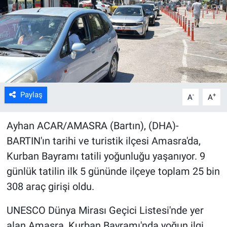
Kültür Sanat
Bilim ve Teknoloji
Genel
Paylaş
-
+
A
A
Ayhan ACAR/AMASRA (Bartın), (DHA)-
BARTIN'ın tarihi ve turistik ilçesi Amasra'da,
Kurban Bayramı tatili yoğunluğu yaşanıyor. 9
günlük tatilin ilk 5 gününde ilçeye toplam 25 bin
308 araç girişi oldu.
UNESCO Dünya Mirası Geçici Listesi'nde yer
alan Amasra, Kurban Bayramı'nda yoğun ilgi