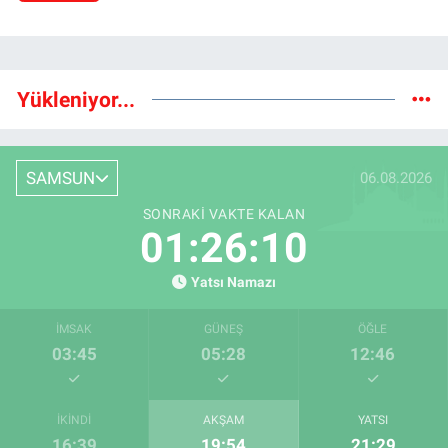
Yükleniyor...
SAMSUN
06.08.2026
SONRAKI VAKTE KALAN
01:26:09
Yatsı Namazı
İMSAK
GÜNEŞ
ÖĞLE
03:45
05:28
12:46
İKINDI
AKŞAM
YATSI
16:39
19:54
21:29