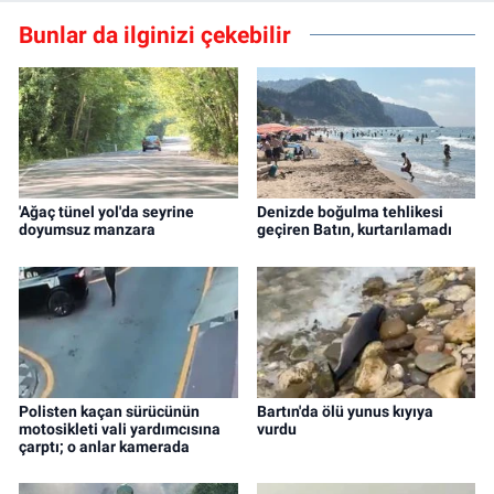
Bunlar da ilginizi çekebilir
'Ağaç tünel yol'da seyrine
Denizde boğulma tehlikesi
doyumsuz manzara
geçiren Batın, kurtarılamadı
Polisten kaçan sürücünün
Bartın'da ölü yunus kıyıya
motosikleti vali yardımcısına
vurdu
çarptı; o anlar kamerada