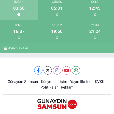
İMSAK
GÜNEŞ
ÖĞLE
03:50
05:31
12:45
İKINDI
AKŞAM
YATSI
16:37
19:50
21:24
Aylık Vakitler
Günaydın Samsun
Künye
İletişim
Yayın İlkeleri
KVKK
Politikalar
Reklam