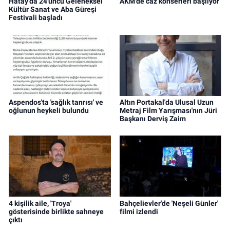
Hatay'da 24'üncü Geleneksel
AKM'de caz konserleri başlıyor
Kültür Sanat ve Aba Güreşi
Festivali başladı
Aspendos'ta 'sağlık tanrısı' ve
Altın Portakal'da Ulusal Uzun
oğlunun heykeli bulundu
Metraj Film Yarışması'nın Jüri
Başkanı Derviş Zaim
4 kişilik aile, 'Troya'
Bahçelievler'de 'Neşeli Günler'
gösterisinde birlikte sahneye
filmi izlendi
çıktı