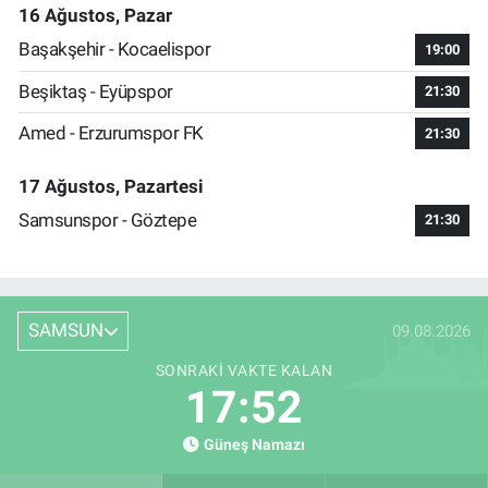
16 Ağustos, Pazar
Başakşehir - Kocaelispor
19:00
Beşiktaş - Eyüpspor
21:30
Amed - Erzurumspor FK
21:30
17 Ağustos, Pazartesi
Samsunspor - Göztepe
21:30
SAMSUN
09.08.2026
SONRAKI VAKTE KALAN
17:52
Güneş Namazı