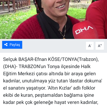
Kültür Sanat
Bilim ve Teknoloji
Genel
Paylaş
-
+
A
A
Selçuk BAŞAR-Efnan KÖSE/TONYA(Trabzon),
(DHA)- TRABZON'un Tonya ilçesinde Halk
Eğitim Merkezi çatısı altında bir araya gelen
kadınlar, unutulmaya yüz tutan 'dastar dokuma'
el sanatını yaşatıyor. 'Altın Kızlar' adlı folklor
ekibi de kuran, peştamaldan bağlama ipine
kadar pek çok geleneğe hayat veren kadınlar,