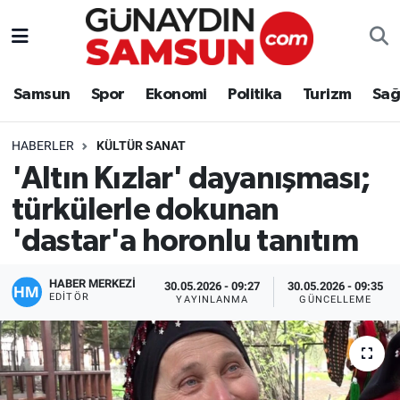
Samsun
Nöbetçi Eczaneler
Samsun
Spor
Ekonomi
Politika
Turizm
Sağ
Spor
Hava Durumu
HABERLER
KÜLTÜR SANAT
Ekonomi
Trafik Durumu
'Altın Kızlar' dayanışması;
türkülerle dokunan
Politika
Süper Lig Puan Durumu ve Fikstür
'dastar'a horonlu tanıtım
Turizm
Tüm Manşetler
HABER MERKEZİ
30.05.2026 - 09:27
30.05.2026 - 09:35
Sağlık
Son Dakika Haberleri
EDITÖR
YAYINLANMA
GÜNCELLEME
Eğitim
Haber Arşivi
Yaşam