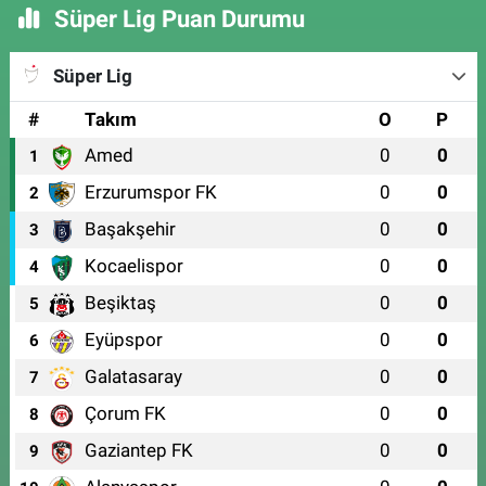
Süper Lig Puan Durumu
Süper Lig
#
Takım
O
P
Amed
0
0
1
Erzurumspor FK
0
0
2
Başakşehir
0
0
3
Kocaelispor
0
0
4
Beşiktaş
0
0
5
Eyüpspor
0
0
6
Galatasaray
0
0
7
Çorum FK
0
0
8
Gaziantep FK
0
0
9