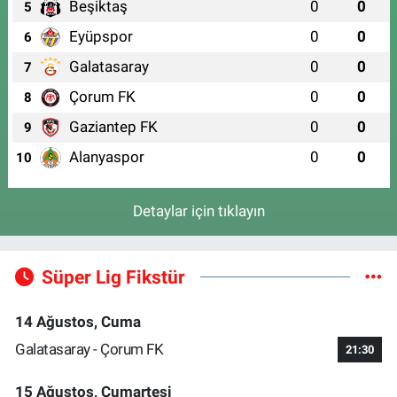
Beşiktaş
0
0
5
Eyüpspor
0
0
6
Galatasaray
0
0
7
Çorum FK
0
0
8
Gaziantep FK
0
0
9
Alanyaspor
0
0
10
Detaylar için tıklayın
Süper Lig Fikstür
14 Ağustos, Cuma
Galatasaray - Çorum FK
21:30
15 Ağustos, Cumartesi