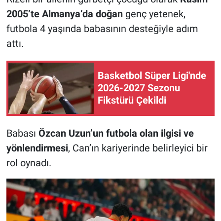
2005’te Almanya’da doğan
genç yetenek,
futbola 4 yaşında babasının desteğiyle adım
attı.
Basketbol Süper Ligi'nde
2026-2027 Sezonu
Fikstürü Çekildi
Babası
Özcan Uzun’un futbola olan ilgisi ve
yönlendirmesi
, Can’ın kariyerinde belirleyici bir
rol oynadı.