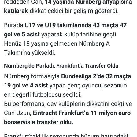
reddeden Can,
14 yaşında Nürnberg altyapısına
katılarak
dikkat çekici bir gelişim gösterdi.
Burada
U17 ve U19 takımlarında 43 maçta 47
gol ve 5 asist
yaparak kulüp tarihine geçti.
Henüz 18 yaşına gelmeden Nürnberg A
Takımı’na yükseldi.
Nürnberg’de Parladı, Frankfurt’a Transfer Oldu
Nürnberg formasıyla
Bundesliga 2’de 32 maçta
19 gol ve 4 asist
yapan genç oyuncu, sezonun
en değerli futbolcusu seçildi.
Bu performans, dev kulüplerin dikkatini çekti ve
Can Uzun,
Eintracht Frankfurt’a 11 milyon euro
bonservisle transfer oldu.
Frankfurt’taki ilk sezonunda hücum hattındaki