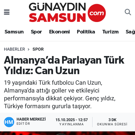
Samsun
Nöbetçi Eczaneler
Samsun
Spor
Ekonomi
Politika
Turizm
Sağ
Spor
Hava Durumu
HABERLER
SPOR
Ekonomi
Trafik Durumu
Almanya’da Parlayan Türk
Yıldız: Can Uzun
Politika
Süper Lig Puan Durumu ve Fikstür
19 yaşındaki Türk futbolcu Can Uzun,
Turizm
Tüm Manşetler
Almanya’da attığı goller ve etkileyici
performansıyla dikkat çekiyor. Genç yıldız,
Sağlık
Son Dakika Haberleri
Türkiye formasını gururla taşıyor.
Eğitim
Haber Arşivi
HABER MERKEZİ
15.10.2025 - 12:57
3 DK
EDITÖR
YAYINLANMA
OKUNMA SÜRESI
Yaşam