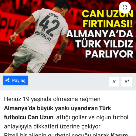
Kültür Sanat
Bilim ve Teknoloji
Genel
Paylaş
-
+
A
A
Henüz 19 yaşında olmasına rağmen
Almanya’da büyük yankı uyandıran Türk
futbolcu Can Uzun
, attığı goller ve olgun futbol
anlayışıyla dikkatleri üzerine çekiyor.
Rizeli bir ailenin gurbetçi çocuğu olarak
Kasım