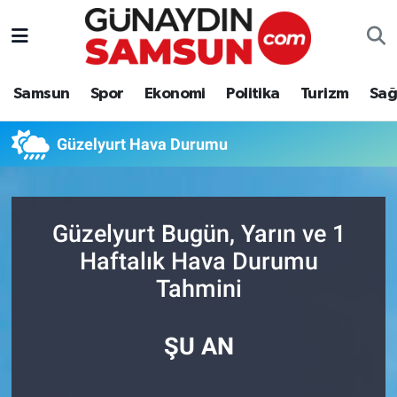
Samsun
Nöbetçi Eczaneler
Samsun
Spor
Ekonomi
Politika
Turizm
Sağ
Spor
Hava Durumu
Güzelyurt Hava Durumu
Ekonomi
Trafik Durumu
Politika
Süper Lig Puan Durumu ve Fikstür
Güzelyurt Bugün, Yarın ve 1
Turizm
Tüm Manşetler
Haftalık Hava Durumu
Tahmini
Sağlık
Son Dakika Haberleri
Eğitim
Haber Arşivi
ŞU AN
Yaşam