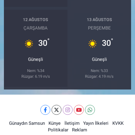
12 AĞUSTOS
13 AĞUSTOS
ÇARŞAMBA
PERŞEMBE
°
°
30
30
Güneşli
Güneşli
Nem: %34
Nem: %33
Rüzgar: 6.19 m/s
Rüzgar: 4.19 m/s
Günaydın Samsun
Künye
İletişim
Yayın İlkeleri
KVKK
Politikalar
Reklam