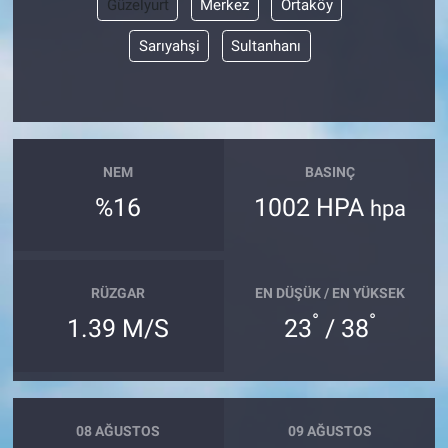
Güzelyurt
Merkez
Ortaköy
Sarıyahşi
Sultanhanı
NEM
BASINÇ
%16
1002 HPA
hpa
RÜZGAR
EN DÜŞÜK / EN YÜKSEK
°
°
1.39 M/S
23
/ 38
08 AĞUSTOS
09 AĞUSTOS