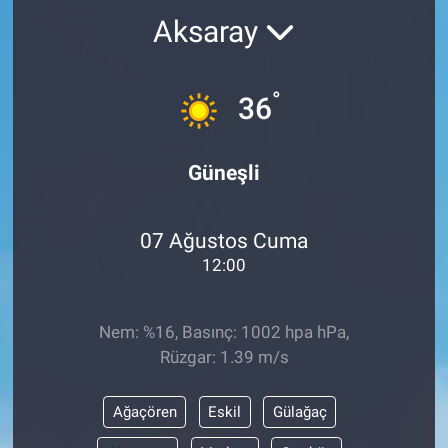
Aksaray
Kültür Sanat
Bilim ve Teknoloji
°
36
Genel
Güneşli
07 Ağustos Cuma
12:00
Nem: %16, Basınç: 1002 hpa hPa,
Rüzgar: 1.39 m/s
Ağaçören
Eskil
Gülağaç