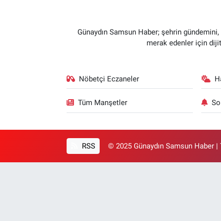
Günaydın Samsun Haber; şehrin gündemini, so
merak edenler için dij
Nöbetçi Eczaneler
H
Tüm Manşetler
So
RSS
© 2025 Günaydın Samsun Haber | T