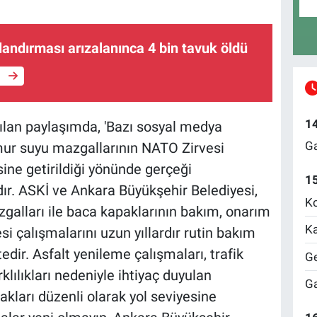
alandırması arızalanınca 4 bin tavuk öldü
e
1
lan paylaşımda, 'Bazı sosyal medya
Ga
mur suyu mazgallarının NATO Zirvesi
sine getirildiği yönünde gerçeği
1
ır. ASKİ ve Ankara Büyükşehir Belediyesi,
Ko
alları ile baca kapaklarının bakım, onarım
Ka
i çalışmalarını uzun yıllardır rutin bakım
r. Asfalt yenileme çalışmaları, trafik
Ge
lılıkları nedeniyle ihtiyaç duyulan
Ga
kları düzenli olarak yol seviyesine