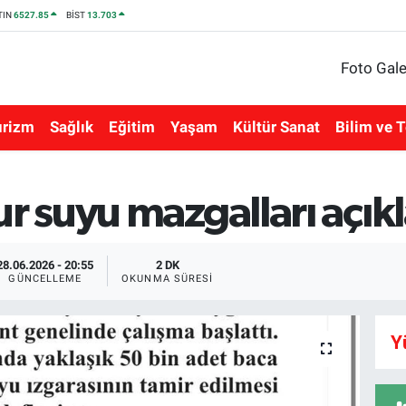
TIN
6527.85
BİST
13.703
Foto Gale
urizm
Sağlık
Eğitim
Yaşam
Kültür Sanat
Bilim ve T
 suyu mazgalları açık
28.06.2026 - 20:55
2 DK
GÜNCELLEME
OKUNMA SÜRESI
Y