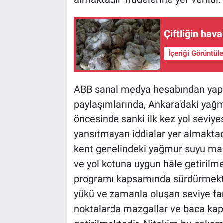
Çiftliğin hav
İçeriği Görüntül
ABB sanal medya hesabından yapı
paylaşımlarında, Ankara'daki yağ
öncesinde sanki ilk kez yol seviye
yansıtmayan iddialar yer almaktad
kent genelindeki yağmur suyu mazg
ve yol kotuna uygun hâle getirilmes
programı kapsamında sürdürmektedi
yükü ve zamanla oluşan seviye fark
noktalarda mazgallar ve baca kapa