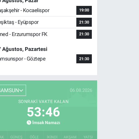
 Ağustos, Pazar
şakşehir - Kocaelispor
19:00
şiktaş - Eyüpspor
21:30
ed - Erzurumspor FK
21:30
 Ağustos, Pazartesi
msunspor - Göztepe
21:30
SAMSUN
06.08.2026
SONRAKI VAKTE KALAN
53:45
İmsak Namazı
AK
GÜNEŞ
ÖĞLE
İKINDI
AKŞAM
YATSI