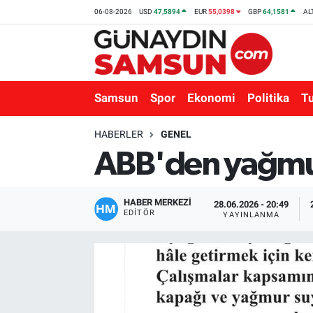
06-08-2026
USD
47,5894
EUR
55,0398
GBP
64,1581
AL
Samsun
Nöbetçi Eczaneler
Spor
Hava Durumu
Samsun
Spor
Ekonomi
Politika
T
Ekonomi
Trafik Durumu
HABERLER
GENEL
ABB'den yağmur
Politika
Süper Lig Puan Durumu ve Fikstür
Turizm
Tüm Manşetler
HABER MERKEZİ
28.06.2026 - 20:49
EDITÖR
YAYINLANMA
Sağlık
Son Dakika Haberleri
Eğitim
Haber Arşivi
Yaşam