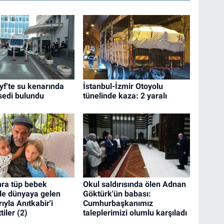
f'te su kenarında
İstanbul-İzmir Otoyolu
sedi bulundu
tünelinde kaza: 2 yaralı
onra tüp bebek
Okul saldırısında ölen Adnan
yle dünyaya gelen
Göktürk'ün babası:
rıyla Anıtkabir'i
Cumhurbaşkanımız
tiler (2)
taleplerimizi olumlu karşıladı