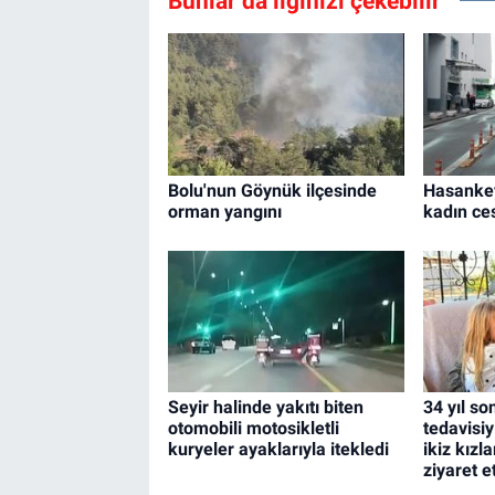
Bunlar da ilginizi çekebilir
Bolu'nun Göynük ilçesinde
Hasankey
orman yangını
kadın ce
Seyir halinde yakıtı biten
34 yıl s
otomobili motosikletli
tedavisi
kuryeler ayaklarıyla itekledi
ikiz kızla
ziyaret et