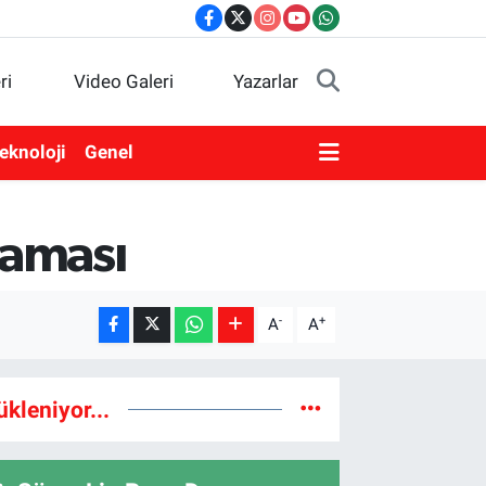
ri
Video Galeri
Yazarlar
eknoloji
Genel
laması
-
+
A
A
ükleniyor...