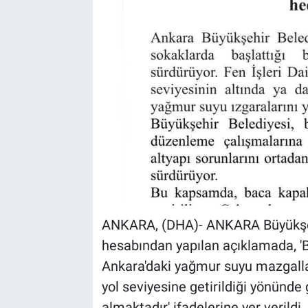
Kültür Sanat
Bilim ve Teknoloji
Genel
ANKARA, (DHA)- ANKARA Büyükşeh
hesabından yapılan açıklamada, '
Ankara'daki yağmur suyu mazgalla
yol seviyesine getirildiği yönünde
almaktadır' ifadelerine yer verildi.