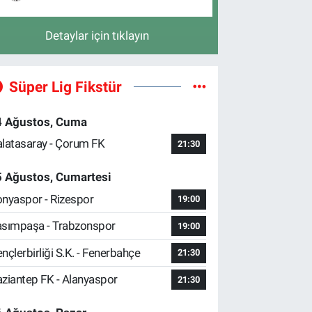
Detaylar için tıklayın
Süper Lig Fikstür
4 Ağustos, Cuma
latasaray - Çorum FK
21:30
5 Ağustos, Cumartesi
nyaspor - Rizespor
19:00
sımpaşa - Trabzonspor
19:00
nçlerbirliği S.K. - Fenerbahçe
21:30
ziantep FK - Alanyaspor
21:30