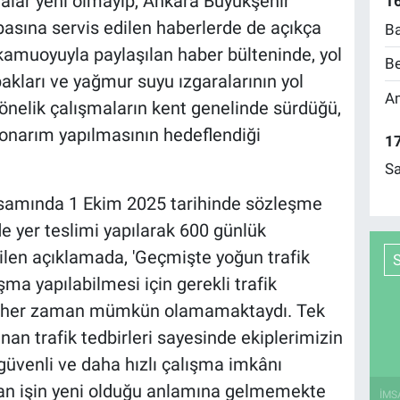
malar yeni olmayıp, Ankara Büyükşehir
16
basına servis edilen haberlerde de açıkça
Ba
 kamuoyuyla paylaşılan haber bülteninde, yol
Be
akları ve yağmur suyu ızgaralarının yol
Am
önelik çalışmaların kent genelinde sürdüğü,
 onarım yapılmasının hedeflendiği
17
Sa
psamında 1 Ekim 2025 tarihinde sözleşme
 yer teslimi yapılarak 600 günlük
tilen açıklamada, 'Geçmişte yoğun trafik
ma yapılabilmesi için gerekli trafik
rı her zaman mümkün olamamaktaydı. Tek
an trafik tedbirleri sayesinde ekiplerimizin
güvenli ve daha hızlı çalışma imkânı
an işin yeni olduğu anlamına gelmemekte
İMS