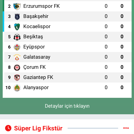
Erzurumspor FK
0
0
2
Başakşehir
0
0
3
Kocaelispor
0
0
4
Beşiktaş
0
0
5
Eyüpspor
0
0
6
Galatasaray
0
0
7
Çorum FK
0
0
8
Gaziantep FK
0
0
9
Alanyaspor
0
0
10
Detaylar için tıklayın
Süper Lig Fikstür