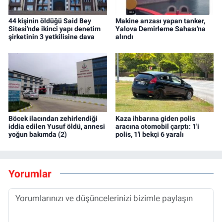
44 kişinin öldüğü Said Bey
Makine arızası yapan tanker,
Sitesi'nde ikinci yapı denetim
Yalova Demirleme Sahası'na
şirketinin 3 yetkilisine dava
alındı
Böcek ilacından zehirlendiği
Kaza ihbarına giden polis
iddia edilen Yusuf öldü, annesi
aracına otomobil çarptı: 1'i
yoğun bakımda (2)
polis, 1'i bekçi 6 yaralı
Yorumlar