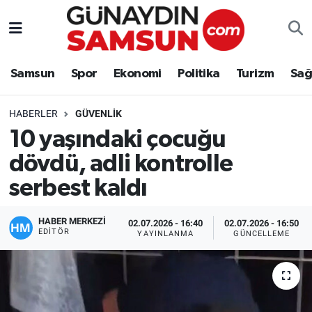
Samsun
Nöbetçi Eczaneler
Samsun
Spor
Ekonomi
Politika
Turizm
Sağ
Spor
Hava Durumu
HABERLER
GÜVENLIK
Ekonomi
Trafik Durumu
10 yaşındaki çocuğu
dövdü, adli kontrolle
Politika
Süper Lig Puan Durumu ve Fikstür
serbest kaldı
Turizm
Tüm Manşetler
HABER MERKEZİ
02.07.2026 - 16:40
02.07.2026 - 16:50
Sağlık
Son Dakika Haberleri
EDITÖR
YAYINLANMA
GÜNCELLEME
Eğitim
Haber Arşivi
Yaşam