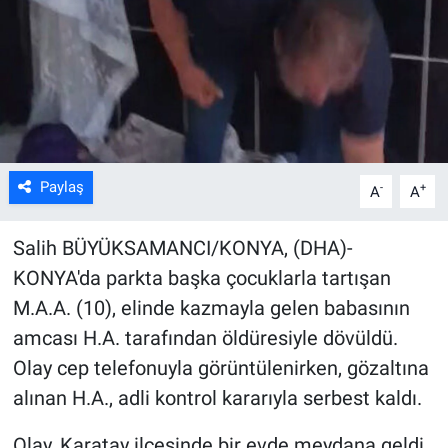
Kültür Sanat
Bilim ve Teknoloji
Genel
Paylaş
-
+
A
A
Salih BÜYÜKSAMANCI/KONYA, (DHA)-
KONYA'da parkta başka çocuklarla tartışan
M.A.A. (10), elinde kazmayla gelen babasının
amcası H.A. tarafından öldüresiyle dövüldü.
Olay cep telefonuyla görüntülenirken, gözaltına
alınan H.A., adli kontrol kararıyla serbest kaldı.
Olay, Karatay ilçesinde bir evde meydana geldi.