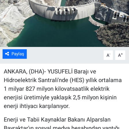
Kültür Sanat
Bilim ve Teknoloji
Genel
Paylaş
-
+
A
A
ANKARA, (DHA)- YUSUFELİ Barajı ve
Hidroelektrik Santrali'nde (HES) yıllık ortalama
1 milyar 827 milyon kilovatsaatlik elektrik
enerjisi üretimiyle yaklaşık 2,5 milyon kişinin
enerji ihtiyacı karşılanıyor.
Enerji ve Tabii Kaynaklar Bakanı Alparslan
Bayraktar'ın sosyal medya hesabından yaptığı