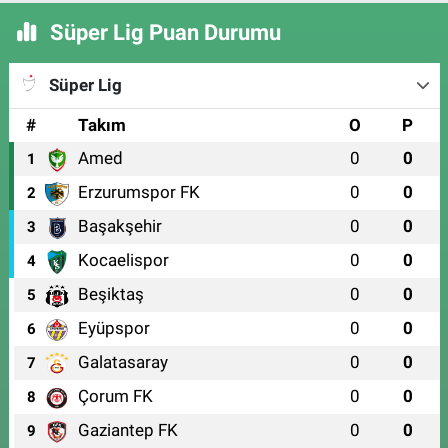
Süper Lig Puan Durumu
Süper Lig
#
Takım
O
P
Amed
0
0
1
Erzurumspor FK
0
0
2
Başakşehir
0
0
3
Kocaelispor
0
0
4
Beşiktaş
0
0
5
Eyüpspor
0
0
6
Galatasaray
0
0
7
Çorum FK
0
0
8
Gaziantep FK
0
0
9