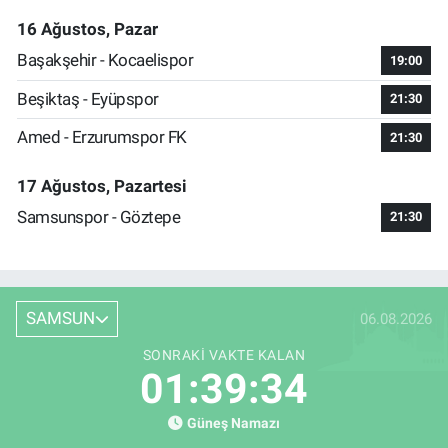
16 Ağustos, Pazar
Başakşehir - Kocaelispor
19:00
Beşiktaş - Eyüpspor
21:30
Amed - Erzurumspor FK
21:30
17 Ağustos, Pazartesi
Samsunspor - Göztepe
21:30
SAMSUN
06.08.2026
SONRAKI VAKTE KALAN
01:39:33
Güneş Namazı