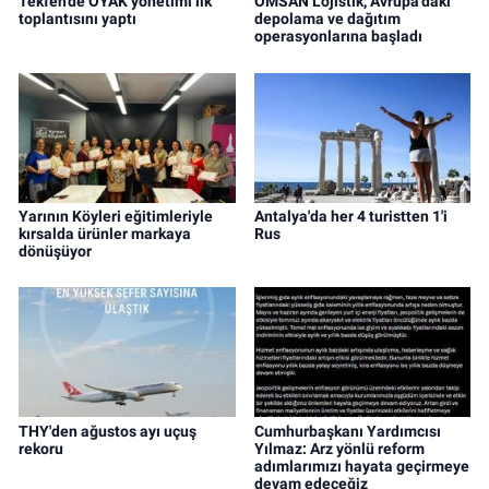
Tekfen'de OYAK yönetimi ilk
OMSAN Lojistik, Avrupa'daki
toplantısını yaptı
depolama ve dağıtım
operasyonlarına başladı
Yarının Köyleri eğitimleriyle
Antalya'da her 4 turistten 1'i
kırsalda ürünler markaya
Rus
dönüşüyor
THY'den ağustos ayı uçuş
Cumhurbaşkanı Yardımcısı
rekoru
Yılmaz: Arz yönlü reform
adımlarımızı hayata geçirmeye
devam edeceğiz