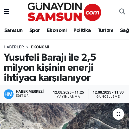
Samsun
Nöbetçi Eczaneler
Samsun
Spor
Ekonomi
Politika
Turizm
Sağ
Spor
Hava Durumu
HABERLER
EKONOMI
Ekonomi
Trafik Durumu
Yusufeli Barajı ile 2,5
milyon kişinin enerji
Politika
Süper Lig Puan Durumu ve Fikstür
ihtiyacı karşılanıyor
Turizm
Tüm Manşetler
HABER MERKEZİ
12.08.2025 - 11:25
12.08.2025 - 11:30
Sağlık
Son Dakika Haberleri
EDITÖR
YAYINLANMA
GÜNCELLEME
Eğitim
Haber Arşivi
Yaşam