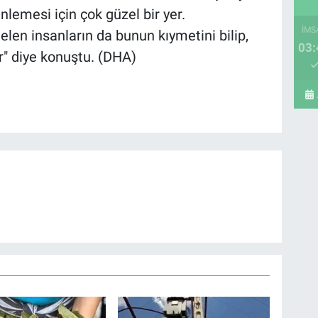
inlemesi için çok güzel bir yer.
İMS
elen insanların da bunun kıymetini bilip,
03:
r" diye konuştu. (DHA)