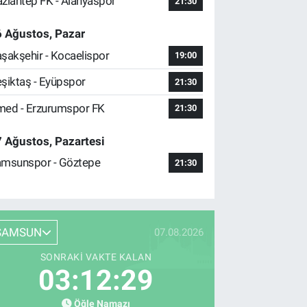
ziantep FK - Alanyaspor
21:30
 Ağustos, Pazar
şakşehir - Kocaelispor
19:00
şiktaş - Eyüpspor
21:30
ed - Erzurumspor FK
21:30
 Ağustos, Pazartesi
msunspor - Göztepe
21:30
SAMSUN
07.08.2026
SONRAKI VAKTE KALAN
03:12:28
Öğle Namazı