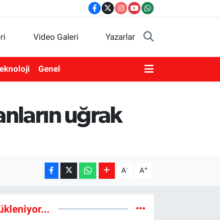
ri
Video Galeri
Yazarlar
eknoloji
Genel
anların uğrak
-
+
A
A
ükleniyor...