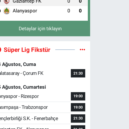
Gaziantep FK
0
0
9
Alanyaspor
0
0
0
Detaylar için tıklayın
Süper Lig Fikstür
4 Ağustos, Cuma
latasaray - Çorum FK
21:30
5 Ağustos, Cumartesi
nyaspor - Rizespor
19:00
sımpaşa - Trabzonspor
19:00
nçlerbirliği S.K. - Fenerbahçe
21:30