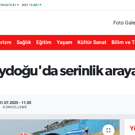
TIN
6574.81
BİST
13.887
Foto Gale
urizm
Sağlık
Eğitim
Yaşam
Kültür Sanat
Bilim ve T
doğu'da serinlik aray
31.07.2025 - 11:20
GÜNCELLEME
Y