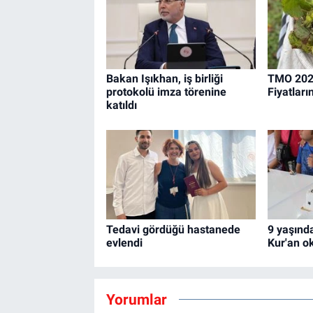
Bakan Işıkhan, iş birliği
TMO 2026
protokolü imza törenine
Fiyatları
katıldı
Tedavi gördüğü hastanede
9 yaşında
evlendi
Kur'an o
Yorumlar