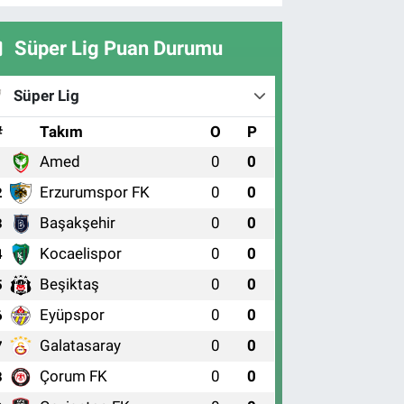
Süper Lig Puan Durumu
Süper Lig
#
Takım
O
P
Amed
0
0
1
Erzurumspor FK
0
0
2
Başakşehir
0
0
3
Kocaelispor
0
0
4
Beşiktaş
0
0
5
Eyüpspor
0
0
6
Galatasaray
0
0
7
Çorum FK
0
0
8