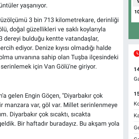
üntüler yaşanıyor.
1
üzölçümü 3 bin 713 kilometrekare, derinliği
, doğal güzellikleri ve saklı koylarıyla
33 dereyi bulduğu kentte vatandaşlar,
ercih ediyor. Denize kıyısı olmadığı halde
ı olma unvanına sahip olan Tuşba ilçesindeki
 serinlemek için Van Gölü'ne giriyor.
1
Ga
1
Van'a gelen Engin Göçen, "Diyarbakır çok
Ko
bir manzara var, göl var. Millet serinlenmeye
m. Diyarbakır çok sıcaktı, sıcakta
Ka
geldik. Bir haftadır buradayız. Bu akşam yola
Ge