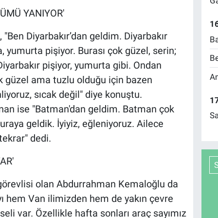
Ga
ZÜMÜ YANIYOR'
16
 "Ben Diyarbakır’dan geldim. Diyarbakır
Ba
, yumurta pişiyor. Burası çok güzel, serin;
Be
yarbakır pişiyor, yumurta gibi. Ondan
Am
ok güzel ama tuzlu olduğu için bazen
yoruz, sıcak değil" diye konuştu.
17
nan ise "Batman'dan geldim. Batman çok
Sa
buraya geldik. İyiyiz, eğleniyoruz. Ailece
tekrar" dedi.
AR'
 görevlisi olan Abdurrahman Kemaloğlu da
yı hem Van ilimizden hem de yakın çevre
seli var. Özellikle hafta sonları araç sayımız