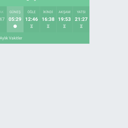
AK
GÜNEŞ
ÖĞLE
İKINDI
AKŞAM
YATSI
47
05:29
12:46
16:38
19:53
21:27
Aylık Vakitler