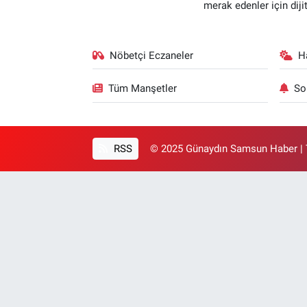
merak edenler için dij
Nöbetçi Eczaneler
H
Tüm Manşetler
So
RSS
© 2025 Günaydın Samsun Haber | T