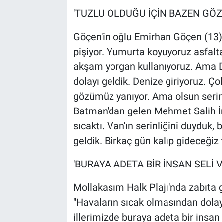
'TUZLU OLDUĞU İÇİN BAZEN GÖ
Göçen'in oğlu Emirhan Göçen (13),
pişiyor. Yumurta koyuyoruz asfalta
akşam yorgan kullanıyoruz. Ama Di
dolayı geldik. Denize giriyoruz. Ç
gözümüz yanıyor. Ama olsun serinli
Batman'dan gelen Mehmet Salih İ
sıcaktı. Van'ın serinliğini duyduk, 
geldik. Birkaç gün kalıp gideceğiz 
'BURAYA ADETA BİR İNSAN SELİ V
Mollakasım Halk Plajı'nda zabıta
"Havaların sıcak olmasından dola
illerimizde buraya adeta bir insan 