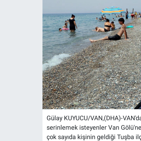
Kültür Sanat
Bilim ve Teknoloji
Genel
Gülay KUYUCU/VAN,(DHA)-VAN'da h
serinlemek isteyenler Van Gölü'ne a
çok sayıda kişinin geldiği Tuşba i