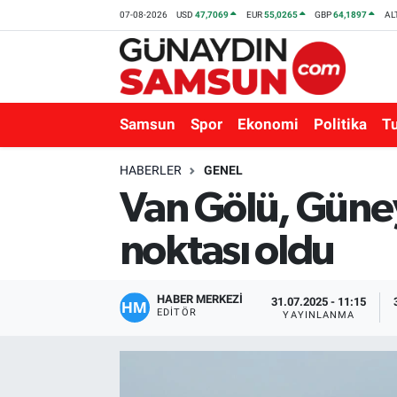
07-08-2026
USD
47,7069
EUR
55,0265
GBP
64,1897
AL
Samsun
Nöbetçi Eczaneler
Spor
Hava Durumu
Samsun
Spor
Ekonomi
Politika
T
Ekonomi
Trafik Durumu
HABERLER
GENEL
Van Gölü, Güney
Politika
Süper Lig Puan Durumu ve Fikstür
noktası oldu
Turizm
Tüm Manşetler
Sağlık
Son Dakika Haberleri
HABER MERKEZİ
31.07.2025 - 11:15
EDITÖR
YAYINLANMA
Eğitim
Haber Arşivi
Yaşam