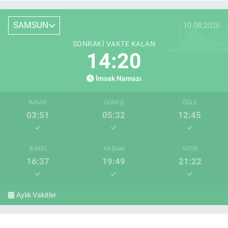
SAMSUN
10.08.2026
SONRAKI VAKTE KALAN
14:19
İmsak Namazı
İMSAK
GÜNEŞ
ÖĞLE
03:51
05:32
12:45
İKINDI
AKŞAM
YATSI
16:37
19:49
21:22
Aylık Vakitler