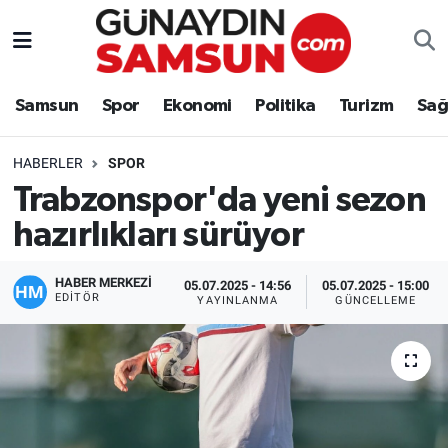
Samsun
Nöbetçi Eczaneler
Samsun
Spor
Ekonomi
Politika
Turizm
Sağ
Spor
Hava Durumu
HABERLER
SPOR
Ekonomi
Trafik Durumu
Trabzonspor'da yeni sezon
hazırlıkları sürüyor
Politika
Süper Lig Puan Durumu ve Fikstür
Turizm
Tüm Manşetler
HABER MERKEZİ
05.07.2025 - 14:56
05.07.2025 - 15:00
EDITÖR
YAYINLANMA
GÜNCELLEME
Sağlık
Son Dakika Haberleri
Eğitim
Haber Arşivi
Yaşam