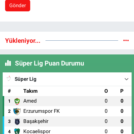
Gönder
Yükleniyor...
Süper Lig Puan Durumu
Süper Lig
#
Takım
O
P
Amed
0
0
1
Erzurumspor FK
0
0
2
Başakşehir
0
0
3
Kocaelispor
0
0
4