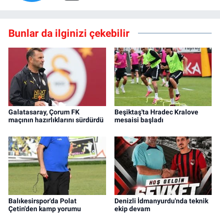
Bunlar da ilginizi çekebilir
Galatasaray, Çorum FK
Beşiktaş'ta Hradec Kralove
maçının hazırlıklarını sürdürdü
mesaisi başladı
Balıkesirspor'da Polat
Denizli İdmanyurdu'nda teknik
Çetin'den kamp yorumu
ekip devam