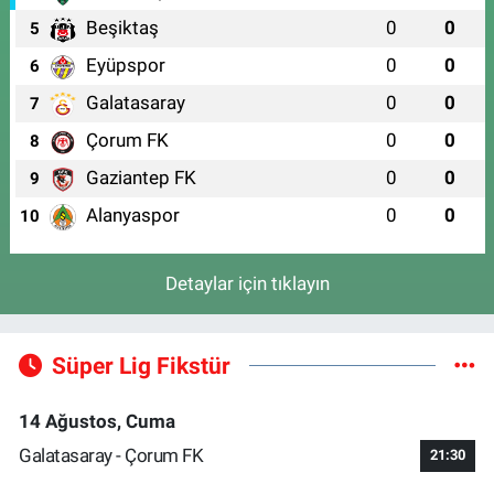
Beşiktaş
0
0
5
Eyüpspor
0
0
6
Galatasaray
0
0
7
Çorum FK
0
0
8
Gaziantep FK
0
0
9
Alanyaspor
0
0
10
Detaylar için tıklayın
Süper Lig Fikstür
14 Ağustos, Cuma
Galatasaray - Çorum FK
21:30