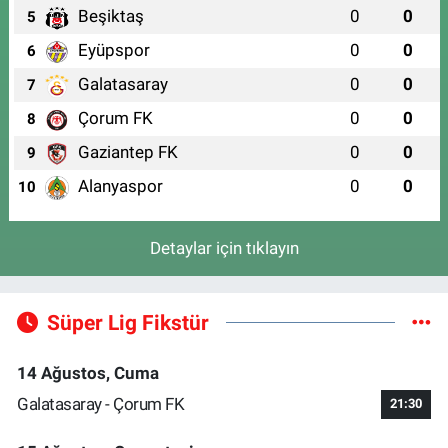
Beşiktaş
0
0
5
Eyüpspor
0
0
6
Galatasaray
0
0
7
Çorum FK
0
0
8
Gaziantep FK
0
0
9
Alanyaspor
0
0
10
Detaylar için tıklayın
Süper Lig Fikstür
14 Ağustos, Cuma
Galatasaray - Çorum FK
21:30