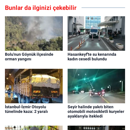
Bunlar da ilginizi çekebilir
Bolu'nun Göynük ilçesinde
Hasankeyf'te su kenarında
orman yangını
kadın cesedi bulundu
İstanbul-İzmir Otoyolu
Seyir halinde yakıtı biten
tünelinde kaza: 2 yaralı
otomobili motosikletli kuryeler
ayaklarıyla itekledi