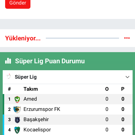
Gönder
Yükleniyor...
Süper Lig Puan Durumu
Süper Lig
#
Takım
O
P
Amed
0
0
1
Erzurumspor FK
0
0
2
Başakşehir
0
0
3
Kocaelispor
0
0
4