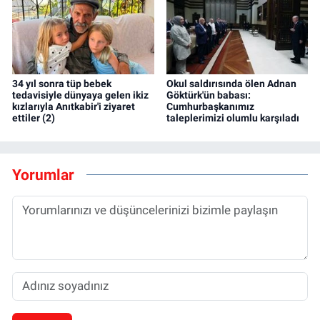
34 yıl sonra tüp bebek
Okul saldırısında ölen Adnan
tedavisiyle dünyaya gelen ikiz
Göktürk'ün babası:
kızlarıyla Anıtkabir'i ziyaret
Cumhurbaşkanımız
ettiler (2)
taleplerimizi olumlu karşıladı
Yorumlar