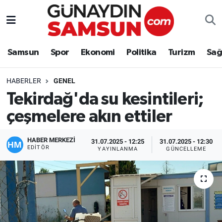
Samsun
Nöbetçi Eczaneler
Samsun
Spor
Ekonomi
Politika
Turizm
Sağ
Spor
Hava Durumu
HABERLER
GENEL
Ekonomi
Trafik Durumu
Tekirdağ'da su kesintileri;
çeşmelere akın ettiler
Politika
Süper Lig Puan Durumu ve Fikstür
Turizm
Tüm Manşetler
HABER MERKEZİ
31.07.2025 - 12:25
31.07.2025 - 12:30
EDITÖR
YAYINLANMA
GÜNCELLEME
Sağlık
Son Dakika Haberleri
Eğitim
Haber Arşivi
Yaşam