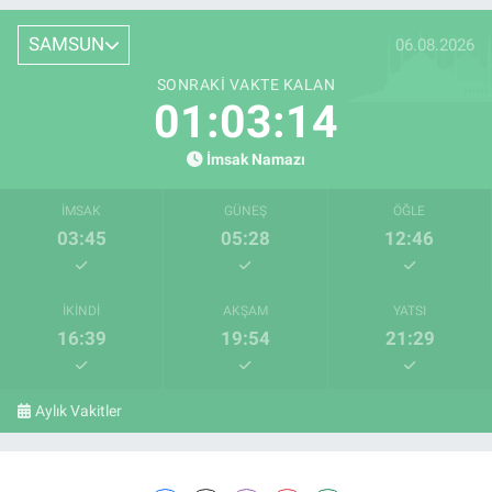
SAMSUN
06.08.2026
SONRAKI VAKTE KALAN
01:03:13
İmsak Namazı
İMSAK
GÜNEŞ
ÖĞLE
03:45
05:28
12:46
İKINDI
AKŞAM
YATSI
16:39
19:54
21:29
Aylık Vakitler