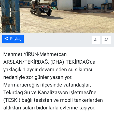
Kültür Sanat
Bilim ve Teknoloji
Genel
Paylaş
-
+
A
A
Mehmet YİRUN-Mehmetcan
ARSLAN/TEKİRDAĞ, (DHA)-TEKİRDAĞ'da
yaklaşık 1 aydır devam eden su sıkıntısı
nedeniyle zor günler yaşanıyor.
Marmaraereğlisi ilçesinde vatandaşlar,
Tekirdağ Su ve Kanalizasyon İşletmesi'ne
(TESKİ) bağlı tesisten ve mobil tankerlerden
aldıkları suları bidonlarla evlerine taşıyor.