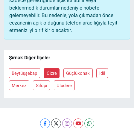
sadece gerektiğinde açık kalabilir veya
beklenmedik durumlar nedeniyle nöbete
gelemeyebilir. Bu nedenle, yola çıkmadan önce
eczanenin açık olduğunu telefon aracılığıyla teyit
etmeniz iyi bir fikir olacaktır.
Şırnak Diğer İlçeler
Beytüşşebap
Cizre
Güçlükonak
İdil
Merkez
Silopi
Uludere