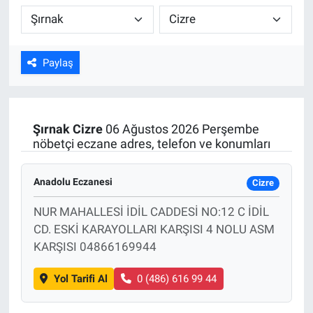
Kültür Sanat
Bilim ve Teknoloji
Paylaş
Genel
Şırnak
Cizre
06 Ağustos 2026 Perşembe
nöbetçi eczane adres, telefon ve konumları
Anadolu Eczanesi
Cizre
NUR MAHALLESİ İDİL CADDESİ NO:12 C İDİL
CD. ESKİ KARAYOLLARI KARŞISI 4 NOLU ASM
KARŞISI 04866169944
Yol Tarifi Al
0 (486) 616 99 44