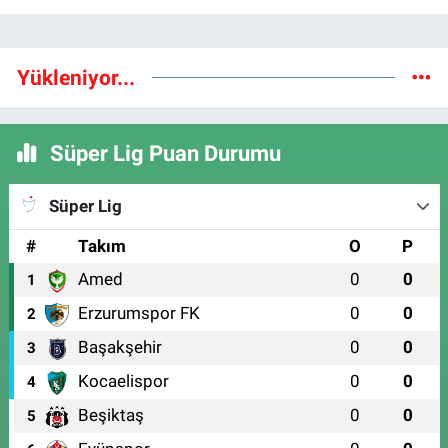
Yükleniyor...
Süper Lig Puan Durumu
Süper Lig
#
Takım
O
P
Amed
0
0
1
Erzurumspor FK
0
0
2
Başakşehir
0
0
3
Kocaelispor
0
0
4
Beşiktaş
0
0
5