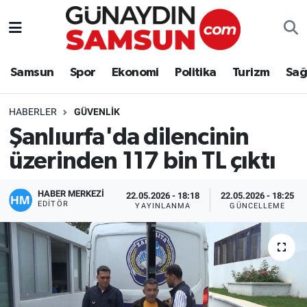
Samsun
Nöbetçi Eczaneler
Samsun
Spor
Ekonomi
Politika
Turizm
Sağ
Spor
Hava Durumu
HABERLER
GÜVENLIK
Ekonomi
Trafik Durumu
Şanlıurfa'da dilencinin
üzerinden 117 bin TL çıktı
Politika
Süper Lig Puan Durumu ve Fikstür
Turizm
Tüm Manşetler
HABER MERKEZİ
22.05.2026 - 18:18
22.05.2026 - 18:25
EDITÖR
YAYINLANMA
GÜNCELLEME
Sağlık
Son Dakika Haberleri
Eğitim
Haber Arşivi
Yaşam