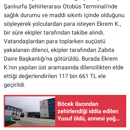
Şanlıurfa Şehirlerarası Otobüs Terminali'nde
sağlık durumu ve maddi sıkıntı içinde olduğunu
söyleyerek yolculardan para isteyen Ekrem K.,
bir süre ekipler tarafından takibe alındı.
Vatandaşlardan para toplarken suçüstü
yakalanan dilenci, ekipler tarafından Zabıta
Daire Başkanlığı'na götürüldü. Burada Ekrem
K.'nın yapılan üst aramasında dilencilikten elde
ettiği değerlendirilen 117 bin 661 TL ele
geçirildi.
Böcek ilacından
zehirlendiği iddia edilen
Yusuf öldü, annesi yoğun
bakımda (2)