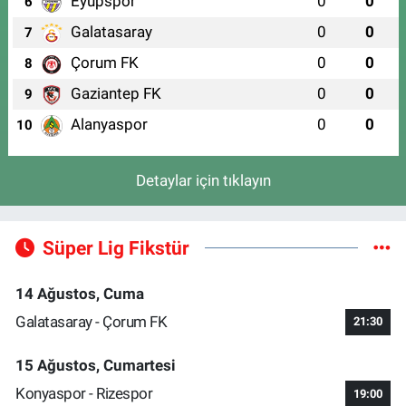
Eyüpspor
0
0
6
Galatasaray
0
0
7
Çorum FK
0
0
8
Gaziantep FK
0
0
9
Alanyaspor
0
0
10
Detaylar için tıklayın
Süper Lig Fikstür
14 Ağustos, Cuma
Galatasaray - Çorum FK
21:30
15 Ağustos, Cumartesi
Konyaspor - Rizespor
19:00