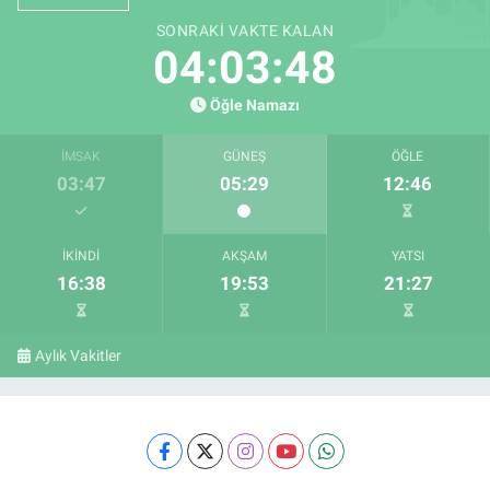
SONRAKI VAKTE KALAN
04:03:47
Öğle Namazı
İMSAK
GÜNEŞ
ÖĞLE
03:47
05:29
12:46
İKINDI
AKŞAM
YATSI
16:38
19:53
21:27
Aylık Vakitler