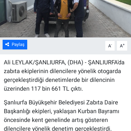
Kültür Sanat
Bilim ve Teknoloji
Genel
Paylaş
-
+
A
A
Ali LEYLAK/ŞANLIURFA, (DHA) - ŞANLIURFA'da
zabıta ekiplerinin dilencilere yönelik otogarda
gerçekleştirdiği denetimlerde bir dilencinin
üzerinden 117 bin 661 TL çıktı.
Şanlıurfa Büyükşehir Belediyesi Zabıta Daire
Başkanlığı ekipleri, yaklaşan Kurban Bayramı
öncesinde kent genelinde artış gösteren
dilencilere yönelik denetim gerçekleştirdi.