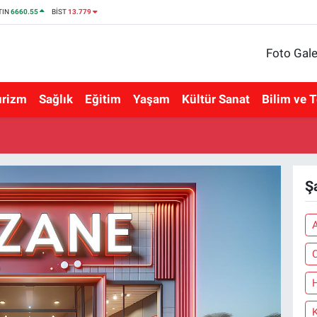
TIN
6660.55
BİST
13.779
Foto Gale
urizm
Sağlık
Eğitim
Yaşam
Kültür Sanat
Bilim ve T
Ş
C
H