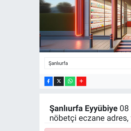
Kültür Sanat
Bilim ve Teknoloji
Genel
Şanlıurfa
Eyyübiye
08 
nöbetçi eczane adres, 