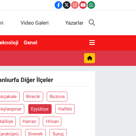
ri
Video Galeri
Yazarlar
eknoloji
Genel
anlıurfa Diğer İlçeler
Akçakale
Birecik
Bozova
eylanpinar
Eyyübiye
Halfeti
aliliye
Harran
Hilvan
Karaköprü
Siverek
Suruç