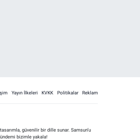
işim
Yayın İlkeleri
KVKK
Politikalar
Reklam
sarımla, güvenilir bir dille sunar. Samsun’u
gündemi bizimle yakala!