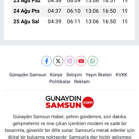
23 Ağu Paz
04:36
06:09
13:06
16:51
19:53
24 Ağu Pts
04:37
06:10
13:06
16:50
19:52
25 Ağu Sal
04:39
06:11
13:06
16:50
19:50
Günaydın Samsun
Künye
İletişim
Yayın İlkeleri
KVKK
Politikalar
Reklam
Günaydın Samsun Haber; şehrin gündemini, son dakika
gelişmelerini ve öne çıkan içerikleri modern ve sade bir
tasarımla, güvenilir bir dille sunar. Samsun’u merak edenler için
dijital bir buluşma noktasıdır. Samsun’a dair hiçbir gelişmeyi