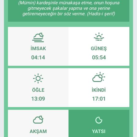
(Mümin) kardeşinle münakaşa etme, onun hoşuna
gitmeyecek şakalar yapma ve ona yerine
Kültür Sanat
getiremeyeceğin bir söz verme. (Hadis-i şerif)
Bilim ve Teknoloji
Genel
İMSAK
GÜNEŞ
04:14
05:54
ÖĞLE
İKINDI
13:09
17:01
AKŞAM
YATSI