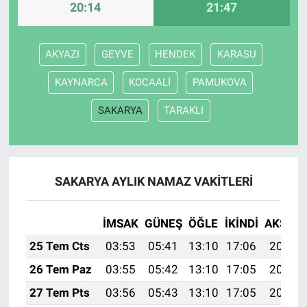
20:14
21:47
AKYAZI
GEYVE
HENDEK
KARASU
KAYNARCA
KOCAALİ
PAMUKOVA
SAKARYA
TARAKLI
SAKARYA AYLIK NAMAZ VAKITLERI
İMSAK
GÜNEŞ
ÖĞLE
İKINDI
AKŞAM
25 Tem Cts
03:53
05:41
13:10
17:06
20:29
26 Tem Paz
03:55
05:42
13:10
17:05
20:28
27 Tem Pts
03:56
05:43
13:10
17:05
20:27