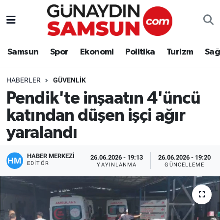
Samsun
Nöbetçi Eczaneler
Samsun
Spor
Ekonomi
Politika
Turizm
Sağ
Spor
Hava Durumu
HABERLER
GÜVENLIK
Ekonomi
Trafik Durumu
Pendik'te inşaatın 4'üncü
katından düşen işçi ağır
Politika
Süper Lig Puan Durumu ve Fikstür
yaralandı
Turizm
Tüm Manşetler
HABER MERKEZİ
26.06.2026 - 19:13
26.06.2026 - 19:20
Sağlık
Son Dakika Haberleri
EDITÖR
YAYINLANMA
GÜNCELLEME
Eğitim
Haber Arşivi
Yaşam