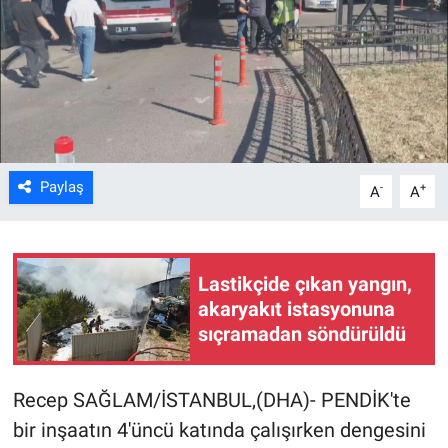
Kültür Sanat
Bilim ve Teknoloji
Genel
Paylaş
-
+
A
A
Lastikçide çıkan yangın,
akaryakıt istasyonuna
sıçramadan söndürüldü
Recep SAĞLAM/İSTANBUL,(DHA)- PENDİK'te
bir inşaatın 4'üncü katında çalışırken dengesini