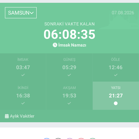
SAMSUN
07.08.2026
SONRAKI VAKTE KALAN
06:08:35
İmsak Namazı
İMSAK
GÜNEŞ
ÖĞLE
03:47
05:29
12:46
İKINDI
AKŞAM
YATSI
16:38
19:53
21:27
Aylık Vakitler