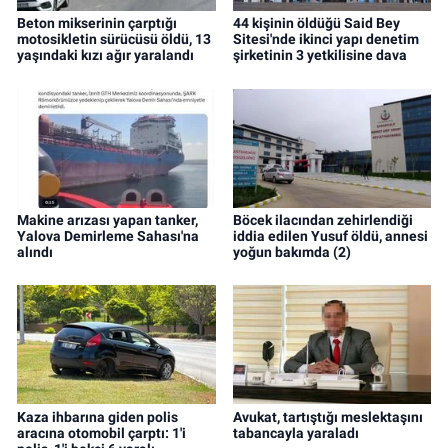
Beton mikserinin çarptığı
44 kişinin öldüğü Said Bey
motosikletin sürücüsü öldü, 13
Sitesi'nde ikinci yapı denetim
yaşındaki kızı ağır yaralandı
şirketinin 3 yetkilisine dava
Makine arızası yapan tanker,
Böcek ilacından zehirlendiği
Yalova Demirleme Sahası'na
iddia edilen Yusuf öldü, annesi
alındı
yoğun bakımda (2)
Kaza ihbarına giden polis
Avukat, tartıştığı meslektaşını
aracına otomobil çarptı: 1'i
tabancayla yaraladı