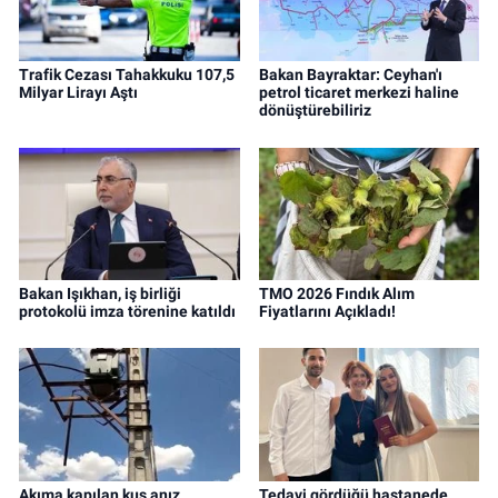
Trafik Cezası Tahakkuku 107,5
Bakan Bayraktar: Ceyhan'ı
Milyar Lirayı Aştı
petrol ticaret merkezi haline
dönüştürebiliriz
Bakan Işıkhan, iş birliği
TMO 2026 Fındık Alım
protokolü imza törenine katıldı
Fiyatlarını Açıkladı!
Akıma kapılan kuş anız
Tedavi gördüğü hastanede