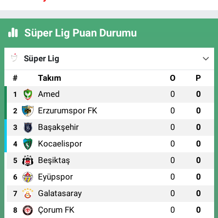
Süper Lig Puan Durumu
Süper Lig
#
Takım
O
P
Amed
0
0
1
Erzurumspor FK
0
0
2
Başakşehir
0
0
3
Kocaelispor
0
0
4
Beşiktaş
0
0
5
Eyüpspor
0
0
6
Galatasaray
0
0
7
Çorum FK
0
0
8