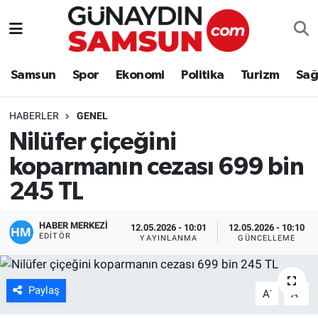
Samsun
Nöbetçi Eczaneler
Samsun
Spor
Ekonomi
Politika
Turizm
Sağ
Spor
Hava Durumu
HABERLER
GENEL
Ekonomi
Trafik Durumu
Nilüfer çiçeğini
koparmanın cezası 699 bin
Politika
Süper Lig Puan Durumu ve Fikstür
245 TL
Turizm
Tüm Manşetler
HABER MERKEZİ
12.05.2026 - 10:01
12.05.2026 - 10:10
Sağlık
Son Dakika Haberleri
EDITÖR
YAYINLANMA
GÜNCELLEME
Eğitim
Haber Arşivi
Paylaş
-
+
A
A
Yaşam