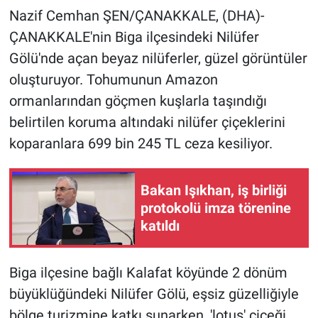
Nazif Cemhan ŞEN/ÇANAKKALE, (DHA)-
Kültür Sanat
ÇANAKKALE'nin Biga ilçesindeki Nilüfer
Gölü'nde açan beyaz nilüferler, güzel görüntüler
Bilim ve Teknoloji
oluşturuyor. Tohumunun Amazon
Genel
ormanlarından göçmen kuşlarla taşındığı
belirtilen koruma altındaki nilüfer çiçeklerini
koparanlara 699 bin 245 TL ceza kesiliyor.
Bakan Işıkhan, iş birliği
protokolü imza törenine
katıldı
Biga ilçesine bağlı Kalafat köyünde 2 dönüm
büyüklüğündeki Nilüfer Gölü, eşsiz güzelliğiyle
bölge turizmine katkı sunarken, 'lotus' çiçeği