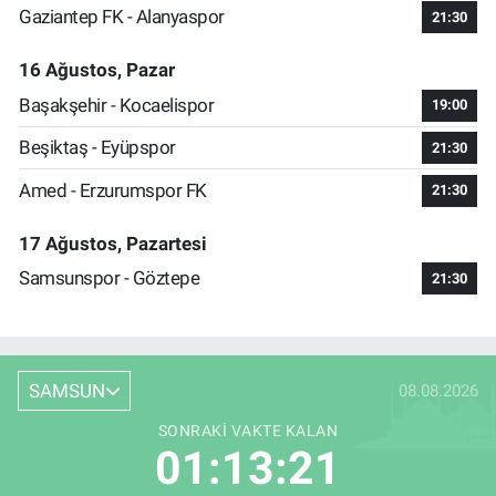
Gaziantep FK - Alanyaspor
21:30
16 Ağustos, Pazar
Başakşehir - Kocaelispor
19:00
Beşiktaş - Eyüpspor
21:30
Amed - Erzurumspor FK
21:30
17 Ağustos, Pazartesi
Samsunspor - Göztepe
21:30
SAMSUN
08.08.2026
SONRAKI VAKTE KALAN
01:13:20